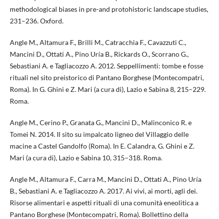
methodological biases in pre-and protohistoric landscape studies,
231–236. Oxford.
Angle M., Altamura F., Brilli M., Catracchia F., Cavazzuti C.,
Mancini D., Ottati A., Pino Uría B., Rickards O., Scorrano G.,
Sebastiani A. e Tagliacozzo A. 2012. Seppellimenti: tombe e fosse
rituali nel sito preistorico di Pantano Borghese (Montecompatri,
Roma). In G. Ghini e Z. Mari (a cura di), Lazio e Sabina 8, 215–229.
Roma.
Angle M., Cerino P., Granata G., Mancini D., Malinconico R. e
Tomei N. 2014. Il sito su impalcato ligneo del Villaggio delle
macine a Castel Gandolfo (Roma). In E. Calandra, G. Ghini e Z.
Mari (a cura di), Lazio e Sabina 10, 315–318. Roma.
Angle M., Altamura F., Carra M., Mancini D., Ottati A., Pino Uría
B., Sebastiani A. e Tagliacozzo A. 2017. Ai vivi, ai morti, agli dei.
Risorse alimentari e aspetti rituali di una comunità eneolitica a
Pantano Borghese (Montecompatri, Roma). Bollettino della