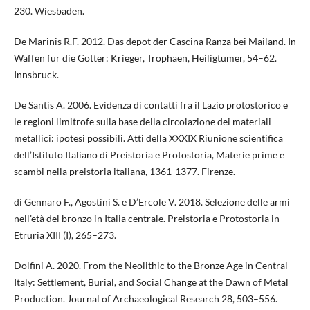
230. Wiesbaden.
De Marinis R.F. 2012. Das depot der Cascina Ranza bei Mailand. In
Waffen für die Götter: Krieger, Trophäen, Heiligtümer, 54–62.
Innsbruck.
De Santis A. 2006. Evidenza di contatti fra il Lazio protostorico e
le regioni limitrofe sulla base della circolazione dei materiali
metallici: ipotesi possibili. Atti della XXXIX Riunione scientifica
dell’Istituto Italiano di Preistoria e Protostoria, Materie prime e
scambi nella preistoria italiana, 1361-1377. Firenze.
di Gennaro F., Agostini S. e D’Ercole V. 2018. Selezione delle armi
nell’età del bronzo in Italia centrale. Preistoria e Protostoria in
Etruria XIII (I), 265–273.
Dolfini A. 2020. From the Neolithic to the Bronze Age in Central
Italy: Settlement, Burial, and Social Change at the Dawn of Metal
Production. Journal of Archaeological Research 28, 503–556.