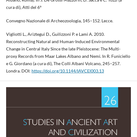
cura di), Atti del 6°
Convegno Nazionale di Archeozoologia, 145–152. Lecce.
Vigliotti L., Ariztegui D., Guilizzoni P. e Lami A. 2010.
Reconstructing Natural and Human-Induced Environmental
Change in Central Italy Since the late Pleistocene: The Multi-
proxy Records from Maar Lakes Albano and Nemi. In R. Funiciello
e G. Giordano (a cura di), The Colli Albani Volcano, 245–257.
Londra. DOI:
https://doi.org/10.1144/IAVCEl003.13