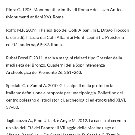
Pinza G. 1905. Monumenti primitivi di Roma e del Lazio Antico
(Monumenti antichi XV). Roma.
Rolfo M.F. 2009. Il Paleolitico dei Colli Albani. In L. Drago Troccoli
(a cura di), Il Lazio dai Colli Albani ai Monti Lepini tra Preistoria
ed Età moderna, 69–87. Roma.
Rubat Borel F. 2011. Ascia a margini rialzati tipo Cressier della
media età del Bronzo. Quaderni della Soprintendenza
Archeologica del Piemonte 26, 261–263.
Speciale C. e Zanini A. 2010. Gli scalpelli nella protostoria
italiana: definizione e proposte per una tipologia. Bollettino del
centro polesano di studi storici, archeologici ed etnografici XLVI,
37–80.
Tagliacozzo A., Pino Uría B. e Angle M. 2012. La caccia al cervo in
un sito dell’Età del Bronzo: il Villaggio delle Macine (lago di
Albano, Roma). In J. De Grossi Mazzorin, D. Saccà e C. Tozzi (a