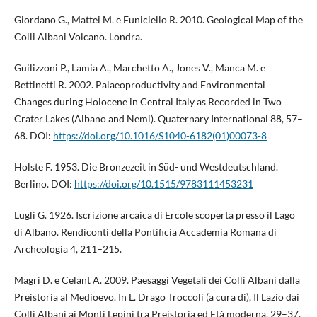
Giordano G., Mattei M. e Funiciello R. 2010. Geological Map of the
Colli Albani Volcano. Londra.
Guilizzoni P., Lamia A., Marchetto A., Jones V., Manca M. e
Bettinetti R. 2002. Palaeoproductivity and Environmental
Changes during Holocene in Central Italy as Recorded in Two
Crater Lakes (Albano and Nemi). Quaternary International 88, 57–
68. DOI:
https://doi.org/10.1016/S1040-6182(01)00073-8
Holste F. 1953. Die Bronzezeit in Süd- und Westdeutschland.
Berlino. DOI:
https://doi.org/10.1515/9783111453231
Lugli G. 1926. Iscrizione arcaica di Ercole scoperta presso il Lago
di Albano. Rendiconti della Pontificia Accademia Romana di
Archeologia 4, 211–215.
Magri D. e Celant A. 2009. Paesaggi Vegetali dei Colli Albani dalla
Preistoria al Medioevo. In L. Drago Troccoli (a cura di), Il Lazio dai
Colli Albani ai Monti Lepini tra Preistoria ed Età moderna, 29–37.