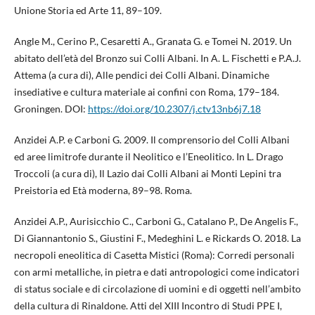
Unione Storia ed Arte 11, 89–109.
Angle M., Cerino P., Cesaretti A., Granata G. e Tomei N. 2019. Un
abitato dell’età del Bronzo sui Colli Albani. In A. L. Fischetti e P.A.J.
Attema (a cura di), Alle pendici dei Colli Albani. Dinamiche
insediative e cultura materiale ai confini con Roma, 179–184.
Groningen. DOI:
https://doi.org/10.2307/j.ctv13nb6j7.18
Anzidei A.P. e Carboni G. 2009. Il comprensorio del Colli Albani
ed aree limitrofe durante il Neolitico e l’Eneolitico. In L. Drago
Troccoli (a cura di), Il Lazio dai Colli Albani ai Monti Lepini tra
Preistoria ed Età moderna, 89–98. Roma.
Anzidei A.P., Aurisicchio C., Carboni G., Catalano P., De Angelis F.,
Di Giannantonio S., Giustini F., Medeghini L. e Rickards O. 2018. La
necropoli eneolitica di Casetta Mistici (Roma): Corredi personali
con armi metalliche, in pietra e dati antropologici come indicatori
di status sociale e di circolazione di uomini e di oggetti nell’ambito
della cultura di Rinaldone. Atti del XIII Incontro di Studi PPE I,