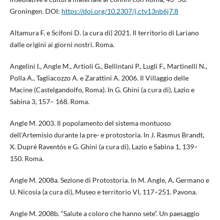
Groningen. DOI:
https://doi.org/10.2307/j.ctv13nb6j7.8
Altamura F. e Scifoni D. (a cura di) 2021. Il territorio di Lariano
dalle origini ai giorni nostri. Roma.
Angelini I., Angle M., Artioli G., Bellintani P., Lugli F., Martinelli N.,
Polla A., Tagliacozzo A. e Zarattini A. 2006. Il Villaggio delle
Macine (Castelgandolfo, Roma). In G. Ghini (a cura di), Lazio e
Sabina 3, 157– 168. Roma.
Angle M. 2003. Il popolamento del sistema montuoso
dell’Artemisio durante la pre- e protostoria. In J. Rasmus Brandt,
X. Dupré Raventós e G. Ghini (a cura di), Lazio e Sabina 1, 139–
150. Roma.
Angle M. 2008a. Sezione di Protostoria. In M. Angle, A. Germano e
U. Nicosia (a cura di), Museo e territorio VI, 117–251. Pavona.
Angle M. 2008b. “Salute a coloro che hanno sete”. Un paesaggio