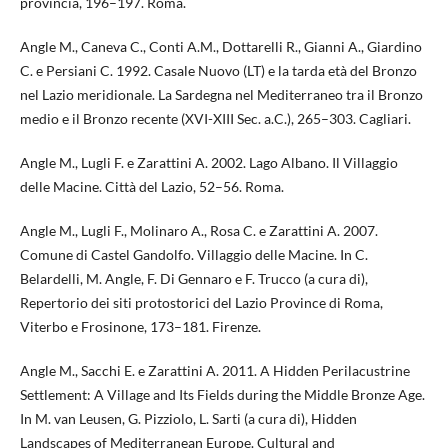
provincia, 196–197. Roma.
Angle M., Caneva C., Conti A.M., Dottarelli R., Gianni A., Giardino
C. e Persiani C. 1992. Casale Nuovo (LT) e la tarda età del Bronzo
nel Lazio meridionale. La Sardegna nel Mediterraneo tra il Bronzo
medio e il Bronzo recente (XVI-XIII Sec. a.C.), 265–303. Cagliari.
Angle M., Lugli F. e Zarattini A. 2002. Lago Albano. Il Villaggio
delle Macine. Città del Lazio, 52–56. Roma.
Angle M., Lugli F., Molinaro A., Rosa C. e Zarattini A. 2007.
Comune di Castel Gandolfo. Villaggio delle Macine. In C.
Belardelli, M. Angle, F. Di Gennaro e F. Trucco (a cura di),
Repertorio dei siti protostorici del Lazio Province di Roma,
Viterbo e Frosinone, 173–181. Firenze.
Angle M., Sacchi E. e Zarattini A. 2011. A Hidden Perilacustrine
Settlement: A Village and Its Fields during the Middle Bronze Age.
In M. van Leusen, G. Pizziolo, L. Sarti (a cura di), Hidden
Landscapes of Mediterranean Europe. Cultural and