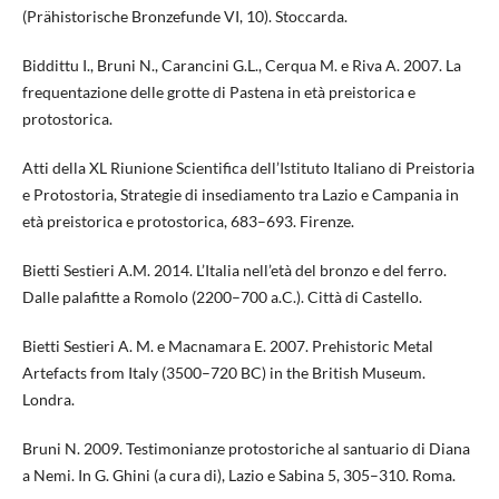
(Prähistorische Bronzefunde VI, 10). Stoccarda.
Biddittu I., Bruni N., Carancini G.L., Cerqua M. e Riva A. 2007. La
frequentazione delle grotte di Pastena in età preistorica e
protostorica.
Atti della XL Riunione Scientifica dell’Istituto Italiano di Preistoria
e Protostoria, Strategie di insediamento tra Lazio e Campania in
età preistorica e protostorica, 683–693. Firenze.
Bietti Sestieri A.M. 2014. L’Italia nell’età del bronzo e del ferro.
Dalle palafitte a Romolo (2200–700 a.C.). Città di Castello.
Bietti Sestieri A. M. e Macnamara E. 2007. Prehistoric Metal
Artefacts from Italy (3500–720 BC) in the British Museum.
Londra.
Bruni N. 2009. Testimonianze protostoriche al santuario di Diana
a Nemi. In G. Ghini (a cura di), Lazio e Sabina 5, 305–310. Roma.