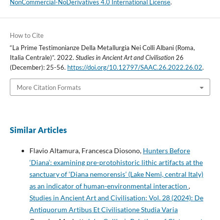
NonCommercial-NoDerivatives 4.0 International License
.
How to Cite
“La Prime Testimonianze Della Metallurgia Nei Colli Albani (Roma,
Italia Centrale)”. 2022.
Studies in Ancient Art and Civilisation
26
(December): 25-56.
https://doi.org/10.12797/SAAC.26.2022.26.02
.
More Citation Formats
Similar Articles
Flavio Altamura, Francesca Diosono,
Hunters Before
‘Diana’: examining pre-protohistoric lithic artifacts at the
sanctuary of ‘Diana nemorensis’ (Lake Nemi, central Italy)
as an indicator of human-environmental interaction
,
Studies in Ancient Art and Civilisation: Vol. 28 (2024): De
Antiquorum Artibus Et Civilisatione Studia Varia