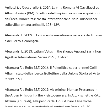
Aglietti S. e Cuccurullo E. 2014. La villa Romana Ai Cavallacci ad
Albano Laziale (RM): Strutture dell’impianto e nuove acquisizioni
dall’area. Amoenitas: rivista internazionale di studi miscellanei
sulla villa romana antica III, 123–139.
Alessandri L. 2009. Il Lazio centromeridionale nelle età del Bronzo
e del Ferro. Groningen.
Alessandri L. 2013. Latium Vetus in the Bronze Age and Early Iron
Age (Bar International Series 2565). Oxford.
Altamura F. e Rolfo M.F. 2016. Il Paleolitico superiore nei Colli
Albani: stato della ricerca. Bollettino della Unione Storia ed Arte
9, 139–160.
Altamura F. e Rolfo M.F. 2019. Ab origine: Human Presences in
the Alban Hills during the Pleistocene Era. In A.L. Fischetti e P.A.J.
Attema (a cura di), Alle pendici dei Colli Albani. Dinamiche
insediative e cultura materiale ai confini con Roma, 43–50.