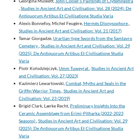
Georgina Muskett,
John Collier’s Paintings of Clytemnestra
,
Studies in Ancient Art and Civilisation: Vol. 28 (2024): De
Antiquorum Artibus Et Civilisatione Studia Varia
Alexis Bonnefoy, Michel Feugère,
Hermès Dionysophore
,
Studies in Ancient Art and Civilisation: Vol. 21 (2017)
Tamar Giorgadze,
Urartian-type Swords from the Samtavro
Cemetery
,
Studies in Ancient Art and Civilisation: Vol. 29
(2025): De Antiquorum Artibus Et Civilisatione Studia
Varia
Piotr Kołodziejczyk,
Umm Tuweyrat
,
Studies in Ancient Art
and Civilisation: Vol. 27 (2023)
Kazimierz Lewartowski,
Combat, Myths and Seals in the
Griffin Warrior Times
,
Studies in Ancient Art and
Civilisation: Vol. 23 (2019)
Brigid Clark, Lærke Recht,
Preliminary Insights Into the
Ceramic Assemblage from Erimi-Pitharka (2022-2023
Seasons)
,
Studies in Ancient Art and Civilisation: Vol. 29
(2025): De Antiquorum Artibus Et Civilisatione Studia
Varia