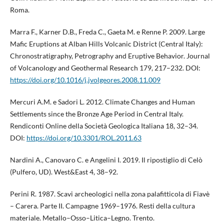
Roma.
Marra F., Karner D.B., Freda C., Gaeta M. e Renne P. 2009. Large
Mafic Eruptions at Alban Hills Volcanic District (Central Italy):
Chronostratigraphy, Petrography and Eruptive Behavior. Journal
of Volcanology and Geothermal Research 179, 217–232. DOI:
https://doi.org/10.1016/j.jvolgeores.2008.11.009
Mercuri A.M. e Sadori L. 2012. Climate Changes and Human
Settlements since the Bronze Age Period in Central Italy.
Rendiconti Online della Società Geologica Italiana 18, 32–34.
DOI:
https://doi.org/10.3301/ROL.2011.63
Nardini A., Canovaro C. e Angelini I. 2019. Il ripostiglio di Celò
(Pulfero, UD). West&East 4, 38–92.
Perini R. 1987. Scavi archeologici nella zona palafitticola di Fiavè
– Carera. Parte II. Campagne 1969–1976. Resti della cultura
materiale. Metallo–Osso–Litica–Legno. Trento.