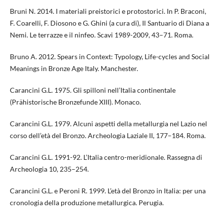
Bruni N. 2014. I materiali preistorici e protostorici. In P. Braconi,
F. Coarelli, F. Diosono e G. Ghini (a cura di), Il Santuario di Diana a
Nemi. Le terrazze e il ninfeo. Scavi 1989-2009, 43–71. Roma.
Bruno A. 2012. Spears in Context: Typology, Life-cycles and Social
Meanings in Bronze Age Italy. Manchester.
Carancini G.L. 1975. Gli spilloni nell’Italia continentale
(Prähistorische Bronzefunde XIII). Monaco.
Carancini G.L. 1979. Alcuni aspetti della metallurgia nel Lazio nel
corso dell’età del Bronzo. Archeologia Laziale II, 177–184. Roma.
Carancini G.L. 1991-92. L’Italia centro-meridionale. Rassegna di
Archeologia 10, 235–254.
Carancini G.L. e Peroni R. 1999. L’età del Bronzo in Italia: per una
cronologia della produzione metallurgica. Perugia.