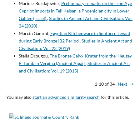
Mariusz Burdajewicz,
Preliminary remarks on the Iron Age
Cypriot imports in Tell Keisan, a Phoenician city in Lower
Galilee (Israel)
,
Studies in Ancient Art and Civilisation: Vol.
24 (2020)
Marcin Gamrat,
Egyptian Kitchenware in Southern Levant
during Early Bronze IB2 Period
,
Studies in Ancient Art and
Civilisation: Vol. 23 (2019)
Stella Drougou,
The Bronze Calyx-Krater from the ‘Heuzey
B’ Tomb in Vergina (Ancient Aigai)
,
Studies in Ancient Art
and Civilisation: Vol. 19 (2015)
1-10 of 34
Next
You may also
start an advanced similarity search
for this article.