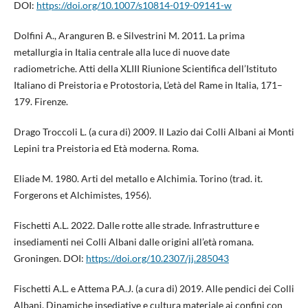
DOI:
https://doi.org/10.1007/s10814-019-09141-w
Dolfini A., Aranguren B. e Silvestrini M. 2011. La prima
metallurgia in Italia centrale alla luce di nuove date
radiometriche. Atti della XLIII Riunione Scientifica dell’Istituto
Italiano di Preistoria e Protostoria, L’età del Rame in Italia, 171–
179. Firenze.
Drago Troccoli L. (a cura di) 2009. Il Lazio dai Colli Albani ai Monti
Lepini tra Preistoria ed Età moderna. Roma.
Eliade M. 1980. Arti del metallo e Alchimia. Torino (trad. it.
Forgerons et Alchimistes, 1956).
Fischetti A.L. 2022. Dalle rotte alle strade. Infrastrutture e
insediamenti nei Colli Albani dalle origini all’età romana.
Groningen. DOI:
https://doi.org/10.2307/jj.285043
Fischetti A.L. e Attema P.A.J. (a cura di) 2019. Alle pendici dei Colli
Albani. Dinamiche insediative e cultura materiale ai confini con