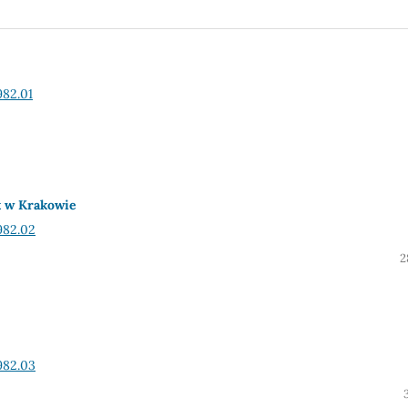
982.01
k w Krakowie
982.02
2
982.03