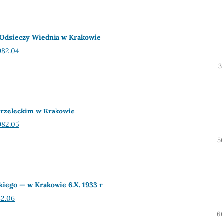
 Odsieczy Wiednia w Krakowie
982.04
3
Strzeleckim w Krakowie
982.05
5
skiego — w Krakowie 6.X. 1933 r
82.06
6