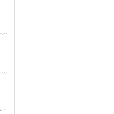
7-27
8-30
31-37