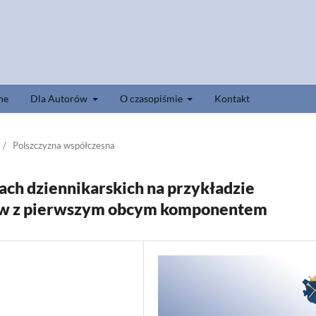
ne
Dla Autorów
O czasopiśmie
Kontakt
/
Polszczyzna współczesna
ach dziennikarskich na przykładzie
ów z pierwszym obcym komponentem