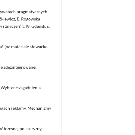
derywatach pragmatycznych
ćkiewicz, E. Rogowska-
 znaczeń”, t. IV, Gdańsk, s.
a? (na materiale słowacko-
e zdezintegrowanej,
. Wybrane zagadnienia,
ługach reklamy. Mechanizmy
półczesnej polszczyzny,