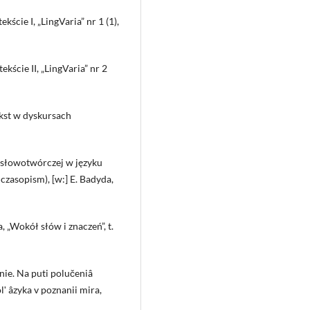
kście I, „LingVaria” nr 1 (1),
kście II, „LingVaria” nr 2
ekst w dyskursach
 słowotwórczej w języku
 czasopism), [w:] E. Badyda,
 „Wokół słów i znaczeń”, t.
nie. Na puti polučeniâ
olʹ âzyka v poznanii mira,