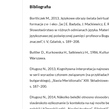
Bibliografia
Bortliczek M., 2013, Językowe obrazy świata (wirtual
formacje z e- i eko-, [w:] E. Badyda, J. Maćkiewicz, E
Słowotwórstwo w różnych odmianach języka. Materia
językoznawczej poświęconej pamięci profesora Bogu
znaczeń”, t. V, Gdańsk, s. 189–208.
Buttler D., Kurkowska H., Satkiewicz H., 1986, Kultur
Warszawa.
Długosz N., 2013, Kognitywna interpretacja najnow
w serii wyrazów członem związanym (na przykładach z
bułgarskiego), „Slavia Meridionalis” XIII: Składnio
s. 187–200.
Długosz N., 2014, Nâkolko beležki otnosno slovoobra
slavânskoto ezikoznanie (v konteksta na naj-novite be
polskiâ i bʺlgarskiâ ezik), „Naučni trudove” „Filologiâ” t