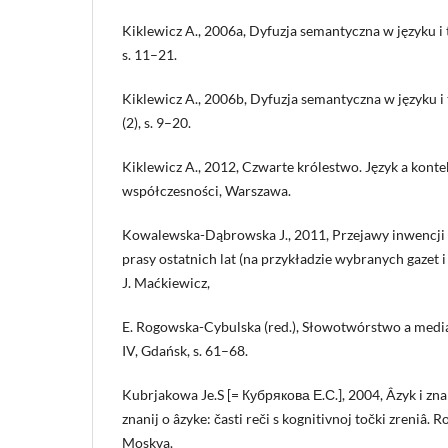
Kiklewicz A., 2006a, Dyfuzja semantyczna w języku i te
s. 11–21.
Kiklewicz A., 2006b, Dyfuzja semantyczna w języku i te
(2), s. 9–20.
Kiklewicz A., 2012, Czwarte królestwo. Język a kont
współczesności, Warszawa.
Kowalewska-Dąbrowska J., 2011, Przejawy inwencji
prasy ostatnich lat (na przykładzie wybranych gazet i
J. Maćkiewicz,
E. Rogowska-Cybulska (red.), Słowotwórstwo a media,
IV, Gdańsk, s. 61–68.
Kubrjakowa Je.S [= Кубрякова Е.С.], 2004, Âzyk i zna
znanij o âzyke: časti reči s kognitivnoj točki zreniâ. R
Moskva.