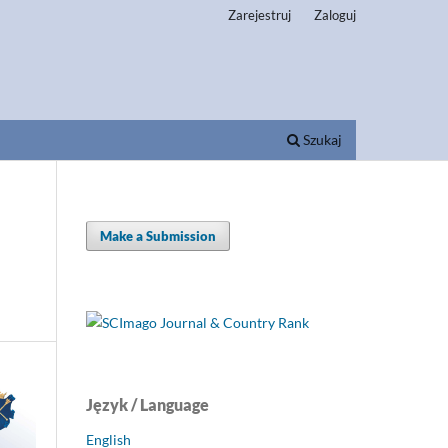
Zarejestruj
Zaloguj
Szukaj
Make a Submission
Język / Language
English