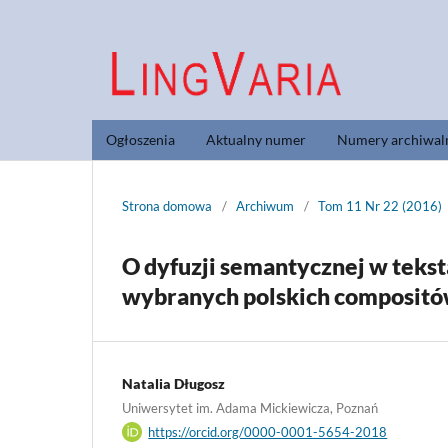
Ogłoszenia
Aktualny numer
Numery archiwal
Strona domowa
/
Archiwum
/
Tom 11 Nr 22 (2016)
O dyfuzji semantycznej w tekst
wybranych polskich composit
Natalia Długosz
Uniwersytet im. Adama Mickiewicza, Poznań
https://orcid.org/0000-0001-5654-2018