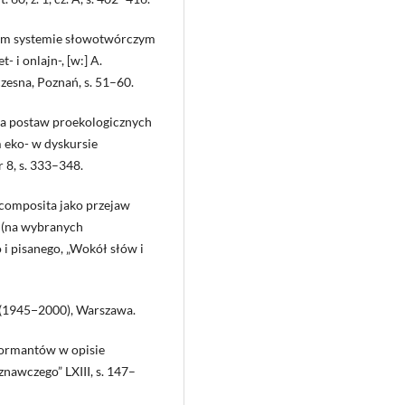
kim systemie słowotwórczym
 i onlajn-, [w:] A.
zesna, Poznań, s. 51–60.
nia postaw proekologicznych
 eko- w dyskursie
 8, s. 333–348.
 composita jako przejaw
h (na wybranych
i pisanego, „Wokół słów i
 (1945−2000), Warszawa.
formantów w opisie
nawczego” LXIII, s. 147–