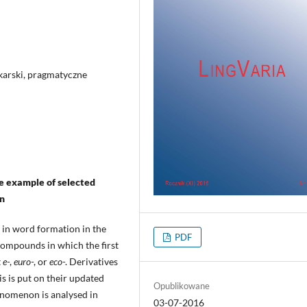
ikarski, pragmatyczne
the example of selected
gn
n in word formation in the
PDF
compounds in which the first
t
e
-,
euro
-, or
eco
-. Derivatives
is is put on their updated
Opublikowane
henomenon is analysed in
03-07-2016