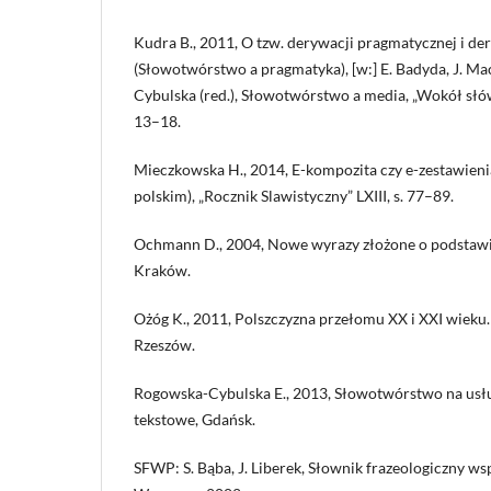
Kudra B., 2011, O tzw. derywacji pragmatycznej i 
(Słowotwórstwo a pragmatyka), [w:] E. Badyda, J. Ma
Cybulska (red.), Słowotwórstwo a media, „Wokół słów i
13–18.
Mieczkowska H., 2014, E-kompozita czy e-zestawieni
polskim), „Rocznik Slawistyczny” LXIII, s. 77–89.
Ochmann D., 2004, Nowe wyrazy złożone o podstawi
Kraków.
Ożóg K., 2011, Polszczyzna przełomu XX i XXI wieku
Rzeszów.
Rogowska-Cybulska E., 2013, Słowotwórstwo na us
tekstowe, Gdańsk.
SFWP: S. Bąba, J. Liberek, Słownik frazeologiczny ws