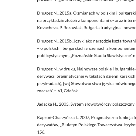
Długosz N., 2015a, O zmianach w polskim i bułgars
na przykładzie złożeń z komponentami e- oraz internet-
Kovacheva, P. Borowiak, Bułgaria tradycyjna i nowoc
Długosz N., 2015b, Język jako narzędzie kształtowa
– o polskich i bułgarskich złożeniach z komponentem
publicystycznym, „Poznańskie Studia Slawistyczne” nr
Długosz N., w druku, Najnowsze polskie i bułgarskie
derywacji pragmatycznej w tekstach dziennikarskic
przykładach), [w:] Słowotwórstwo języka mówionego 
znaczeń”, t. VI, Gdańsk.
Jadacka H., 2005, System słowotwórczy polszczyzny
Kaproń-Charzyńska I., 2007, Pragmatyczna funkcja 
derywatów, „Biuletyn Polskiego Towarzystwa Językoz
156.