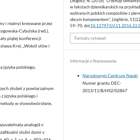
Długosz, N. (2016) “O dyfuzji semanty
w tekstach dziennikarskich na przykład
wybranych polskich compositów z pie
obcym komponentem”,
LingVaria
, 11(22
ny i realny) kreowane przez
59–70. doi:
10.12797/LV.11.2016.22.
. Rogowska-Cybulska (red.),
ły piątej konferencji
Formaty cytowań
sława Krei, „Wokół słów i
Informacje o finansowaniu
a języka polskiego,
Narodowym Centrum Nauki
Numer grantu DEC-
szych złożeń z powtarzalnym
2013/11/B/HS2/02867
 języka polskiego i
we metody w słowotwórstwie,
zuvatelnata analogiâ v
zafiksalni složni dumi v
. 60, z. 1, cz. A, s. 402–416.