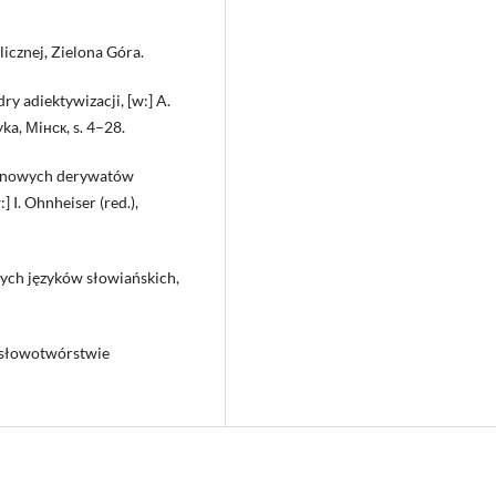
icznej, Zielona Góra.
ry adiektywizacji, [w:] A.
yka, Мiнск, s. 4–28.
a nowych derywatów
 I. Ohnheiser (red.),
ch języków słowiańskich,
w słowotwórstwie