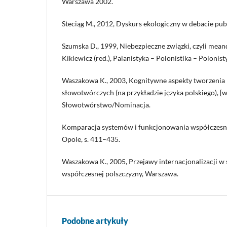
Warszawa 2002.
Steciąg M., 2012, Dyskurs ekologiczny w debacie publ
Szumska D., 1999, Niebezpieczne związki, czyli meand
Kiklewicz (red.), Palanistyka – Polonistika – Polonist
Waszakowa K., 2003, Kognitywne aspekty tworzeni
słowotwórczych (na przykładzie języka polskiego), [w:]
Słowotwórstwo/Nominacja.
Komparacja systemów i funkcjonowania współczesny
Opole, s. 411–435.
Waszakowa K., 2005, Przejawy internacjonalizacji 
współczesnej polszczyzny, Warszawa.
Podobne artykuły