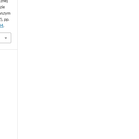
cznej
zie
rwszym
), pp.
04
.