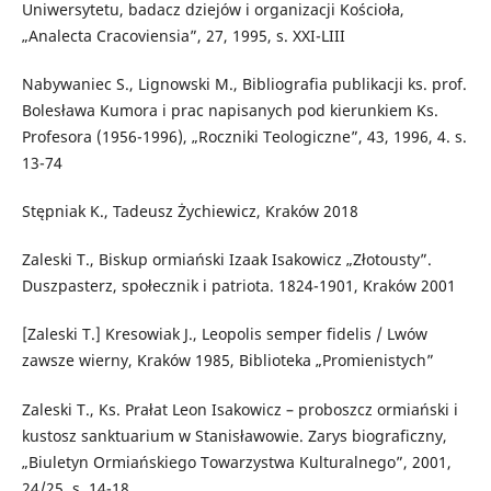
Uniwersytetu, badacz dziejów i organizacji Kościoła,
„Analecta Cracoviensia”, 27, 1995, s. XXI-LIII
Nabywaniec S., Lignowski M., Bibliografia publikacji ks. prof.
Bolesława Kumora i prac napisanych pod kierunkiem Ks.
Profesora (1956-1996), „Roczniki Teologiczne”, 43, 1996, 4. s.
13-74
Stępniak K., Tadeusz Żychiewicz, Kraków 2018
Zaleski T., Biskup ormiański Izaak Isakowicz „Złotousty”.
Duszpasterz, społecznik i patriota. 1824-1901, Kraków 2001
[Zaleski T.] Kresowiak J., Leopolis semper fidelis / Lwów
zawsze wierny, Kraków 1985, Biblioteka „Promienistych”
Zaleski T., Ks. Prałat Leon Isakowicz – proboszcz ormiański i
kustosz sanktuarium w Stanisławowie. Zarys biograficzny,
„Biuletyn Ormiańskiego Towarzystwa Kulturalnego”, 2001,
24/25, s. 14-18