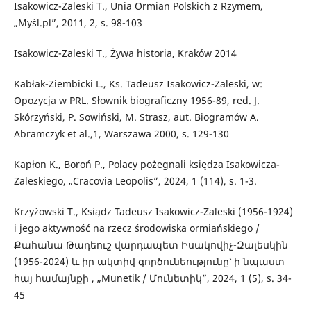
Isakowicz-Zaleski T., Unia Ormian Polskich z Rzymem,
„Myśl.pl”, 2011, 2, s. 98-103
Isakowicz-Zaleski T., Żywa historia, Kraków 2014
Kabłak-Ziembicki L., Ks. Tadeusz Isakowicz-Zaleski, w:
Opozycja w PRL. Słownik biograficzny 1956-89, red. J.
Skórzyński, P. Sowiński, M. Strasz, aut. Biogramów A.
Abramczyk et al.,1, Warszawa 2000, s. 129-130
Kapłon K., Boroń P., Polacy pożegnali księdza Isakowicza-
Zaleskiego, „Cracovia Leopolis”, 2024, 1 (114), s. 1-3.
Krzyżowski T., Ksiądz Tadeusz Isakowicz-Zaleski (1956-1924)
i jego aktywność na rzecz środowiska ormiańskiego /
Քահանա Թադեուշ վարդապետ Իսակովիչ-Զալեսկին
(1956-2024) և իր ակտիվ գործունեությունը՝ ի նպաստ
հայ համայնքի , „Munetik / Մունետիկ”, 2024, 1 (5), s. 34-
45