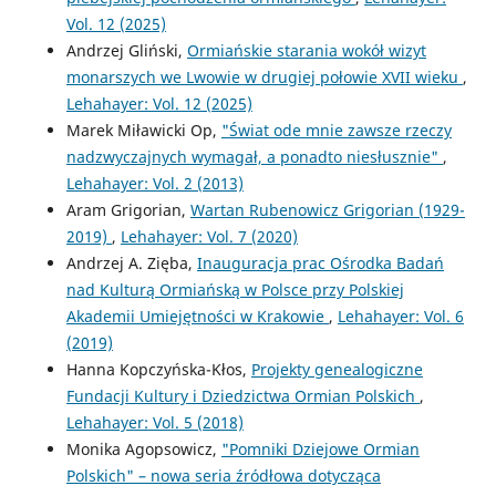
Vol. 12 (2025)
Andrzej Gliński,
Ormiańskie starania wokół wizyt
monarszych we Lwowie w drugiej połowie XVII wieku
,
Lehahayer: Vol. 12 (2025)
Marek Miławicki Op,
"Świat ode mnie zawsze rzeczy
nadzwyczajnych wymagał, a ponadto niesłusznie"
,
Lehahayer: Vol. 2 (2013)
Aram Grigorian,
Wartan Rubenowicz Grigorian (1929-
2019)
,
Lehahayer: Vol. 7 (2020)
Andrzej A. Zięba,
Inauguracja prac Ośrodka Badań
nad Kulturą Ormiańską w Polsce przy Polskiej
Akademii Umiejętności w Krakowie
,
Lehahayer: Vol. 6
(2019)
Hanna Kopczyńska-Kłos,
Projekty genealogiczne
Fundacji Kultury i Dziedzictwa Ormian Polskich
,
Lehahayer: Vol. 5 (2018)
Monika Agopsowicz,
"Pomniki Dziejowe Ormian
Polskich" – nowa seria źródłowa dotycząca