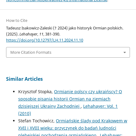
How to Cite
Tadeusz Isakowicz-Zaleski († 2024) jako historyk Ormian polskich.
(2025).
Lehahayer
,
11
, 381-390.
https://doi.org/10.12797/LH.11.2024.11.10
More Citation Formats
Similar Articles
Krzysztof Stopka,
Ormianie polscy czy ukraińscy? O
sposobie pisania historii Ormian na ziemiach
dzisiejszej Ukrainy Zachodniej
,
Lehahayer: Vol. 1
(2010)
Stefan Tochowicz,
Ormiańskie ślady pod Krakowem w
XVII i XVIII wieku: przyczynek do badań ludności
plebejskiej pochodzenia ormiańskiego
,
Lehahayer: