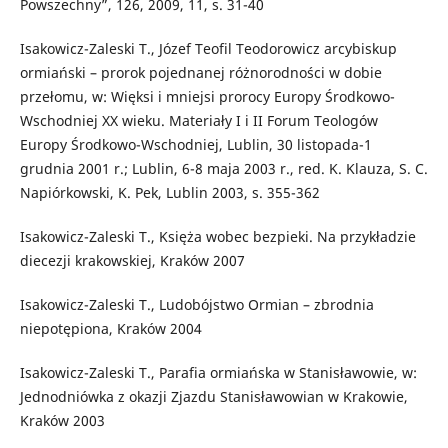
Powszechny”, 126, 2009, 11, s. 31-40
Isakowicz-Zaleski T., Józef Teofil Teodorowicz arcybiskup
ormiański – prorok pojednanej różnorodności w dobie
przełomu, w: Więksi i mniejsi prorocy Europy Środkowo-
Wschodniej XX wieku. Materiały I i II Forum Teologów
Europy Środkowo-Wschodniej, Lublin, 30 listopada-1
grudnia 2001 r.; Lublin, 6-8 maja 2003 r., red. K. Klauza, S. C.
Napiórkowski, K. Pek, Lublin 2003, s. 355-362
Isakowicz-Zaleski T., Księża wobec bezpieki. Na przykładzie
diecezji krakowskiej, Kraków 2007
Isakowicz-Zaleski T., Ludobójstwo Ormian – zbrodnia
niepotępiona, Kraków 2004
Isakowicz-Zaleski T., Parafia ormiańska w Stanisławowie, w:
Jednodniówka z okazji Zjazdu Stanisławowian w Krakowie,
Kraków 2003