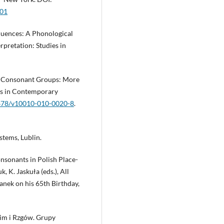
001
quences: A Phonological
erpretation: Studies in
al Consonant Groups: More
ies in Contemporary
.2478/v10010-010-0020-8
.
stems, Lublin.
nsonants in Polish Place-
 K. Jaskuła (eds.), All
nek on his 65th Birthday,
cim i Rzgów. Grupy