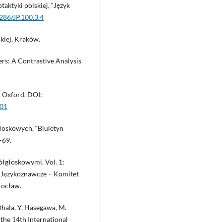
aktyki polskiej, “Język
1286/JP.100.3.4
kiej, Kraków.
ers: A Contrastive Analysis
, Oxford. DOI:
001
głoskowych, “Biuletyn
–69.
ółgłoskowymi, Vol. 1:
e Językoznawcze – Komitet
rocław.
 Ohala, Y. Hasegawa, M.
f the 14th International