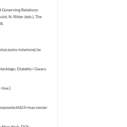
d Governing Relations:
lst, N. Ritter (eds.), The
8,
olszczyzny mówionej (w
ieckiego, Dialekty i Gwary
line:]
-mazowiecki&l3=maz owsze-
d–New York. DOI: