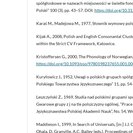
spółgłoskowe w nazwach miejsowości w świetle fonot
Polski” 100 (3), pp. 43–57. DOI:
https://doi.org/10.3
Karaś M., Madejowa M., 1977, Słownik wymowy pols
Kijak A., 2008, Polish and English Consonantal Clust
within the Strict CV Framework, Katowice.
Kristoffersen G., 2000, The Phonology of Norwegian
https://doi.org/10.1093/oso/9780198237655.001.0
Kuryłowicz J., 1952, Uwagi o polskich grupach spół
Polskiego Towarzystwa Językoznawczego” 11, pp. 54
Leszczyński Z., 1969, Studia nad polskimi grupami sp
Gwarowe grupy z j na tle polszczyzny ogólnej, “Prac
Językoznawstwa Polskiej Akademii Nauk”, No. 54, W
Maddieson I., 1999, In Search of Universals, [in:] J.J.
Ohala, D. Granville, A.C. Bailey (eds.), Proceedings o