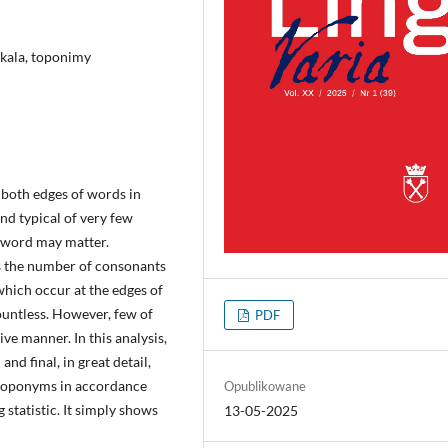
skala, toponimy
 both edges of words in
d typical of very few
a word may matter.
ds the number of consonants
hich occur at the edges of
untless. However, few of
PDF
e manner. In this analysis,
nd final, in great detail,
h toponyms in accordance
Opublikowane
 statistic. It simply shows
13-05-2025