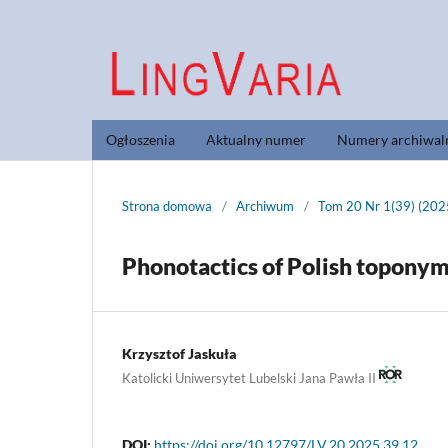
Ogłoszenia
Aktualny numer
Numery archiwal
Strona domowa
/
Archiwum
/
Tom 20 Nr 1(39) (202
Phonotactics of Polish topony
Krzysztof Jaskuła
Katolicki Uniwersytet Lubelski Jana Pawła II
DOI:
https://doi.org/10.12797/LV.20.2025.39.12