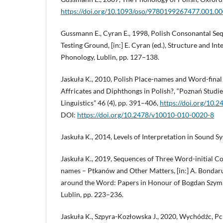
https://doi.org/10.1093/oso/9780199267477.001.0
Gussmann E., Cyran E., 1998, Polish Consonantal Se
Testing Ground, [in:] E. Cyran (ed.), Structure and Int
Phonology, Lublin, pp. 127–138.
Jaskuła K., 2010, Polish Place-names and Word-fin
Affricates and Diphthongs in Polish?, “Poznań Stud
Linguistics” 46 (4), pp. 391–406,
https://doi.org/10
DOI:
https://doi.org/10.2478/v10010-010-0020-8
Jaskuła K., 2014, Levels of Interpretation in Sound Sy
Jaskuła K., 2019, Sequences of Three Word-initial Co
names – Ptkanów and Other Matters, [in:] A. Bondaruk,
around the Word: Papers in Honour of Bogdan Szyma
Lublin, pp. 223–236.
Jaskuła K., Szpyra-Kozłowska J., 2020, Wychódźc, P