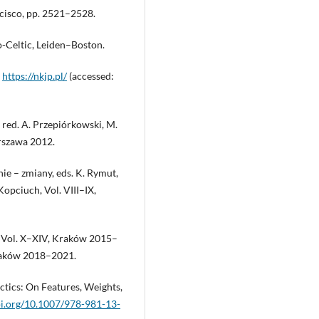
ncisco, pp. 2521–2528.
o-Celtic, Leiden–Boston.
]
https://nkjp.pl/
(accessed:
red. A. Przepiórkowski, M.
rszawa 2012.
e – zmiany, eds. K. Rymut,
opciuch, Vol. VIII–IX,
, Vol. X–XIV, Kraków 2015–
Kraków 2018–2021.
tics: On Features, Weights,
oi.org/10.1007/978-981-13-