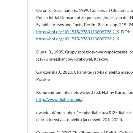
Cyran E., Gussmann E., 1999, Consonant Clusters an
Polish Initial Consonant Sequences, [in:] H. van der Hu
Syllable: Views and Facts, Berlin–Boston, pp. 219–24
https://doi.org/10.1515/9783110806793.219
. DOI:
https://doi.org/10.1515/9783110806793.219
Dunaj B., 1985, Grupy spółgłoskowe współczesnej p
języku mieszkańców Krakowa), Kraków.
Garczyńska J., 2010, Charakterystyka dialektu mazow
Polskie.
Kompendium Internetowe pod red. Haliny Karaś, [on-
http://www.dialektologia
.
uw.edu.pl/index.php?l1=opis-dialektow&l2=dialekt
charakterystyka-dialektu (accessed: 20 II 2024).
Gussmann E., 2007, The Phonology of Polish, Oxfor