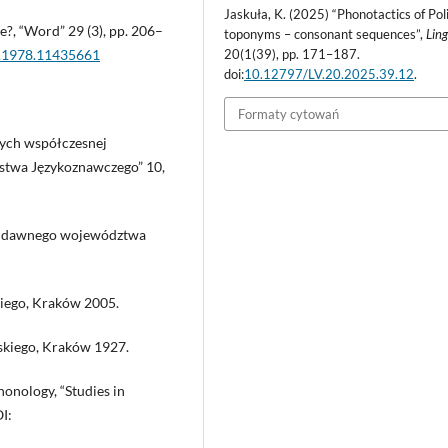
Jaskuła, K. (2025) “Phonotactics of Pol
?, “Word” 29 (3), pp. 206–
toponyms – consonant sequences”,
Lin
20(1(39), pp. 171–187.
6.1978.11435661
doi:
10.12797/LV.20.2025.39.12
.
Formaty cytowań
ych współczesnej
ystwa Językoznawczego” 10,
ci dawnego województwa
kiego, Kraków 2005.
lskiego, Kraków 1927.
honology, “Studies in
I: