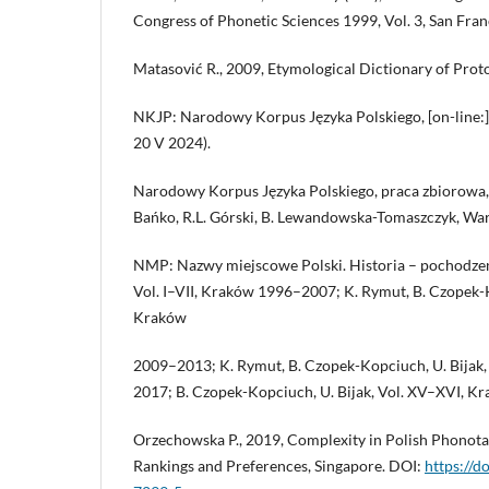
Congress of Phonetic Sciences 1999, Vol. 3, San Fra
Matasović R., 2009, Etymological Dictionary of Prot
NKJP: Narodowy Korpus Języka Polskiego, [on-line:
20 V 2024).
Narodowy Korpus Języka Polskiego, praca zbiorowa, 
Bańko, R.L. Górski, B. Lewandowska-Tomaszczyk, Wa
NMP: Nazwy miejscowe Polski. Historia – pochodzeni
Vol. I–VII, Kraków 1996–2007; K. Rymut, B. Czopek-K
Kraków
2009–2013; K. Rymut, B. Czopek-Kopciuch, U. Bijak
2017; B. Czopek-Kopciuch, U. Bijak, Vol. XV–XVI, 
Orzechowska P., 2019, Complexity in Polish Phonotac
Rankings and Preferences, Singapore. DOI:
https://d