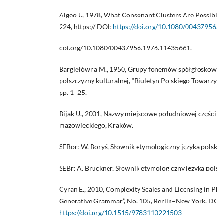
Algeo J., 1978, What Consonant Clusters Are Possible
224, https:// DOI:
https://doi.org/10.1080/0043795
doi.org/10.1080/00437956.1978.11435661.
Bargiełówna M., 1950, Grupy fonemów spółgłoskow
polszczyzny kulturalnej, “Biuletyn Polskiego Towarz
pp. 1–25.
Bijak U., 2001, Nazwy miejscowe południowej częś
mazowieckiego, Kraków.
SEBor: W. Boryś, Słownik etymologiczny języka pols
SEBr: A. Brückner, Słownik etymologiczny języka po
Cyran E., 2010, Complexity Scales and Licensing in P
Generative Grammar”, No. 105, Berlin–New York. DO
https://doi.org/10.1515/9783110221503