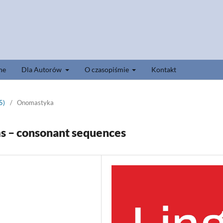
ne
Dla Autorów
O czasopiśmie
Kontakt
5)
/
Onomastyka
ms – consonant sequences