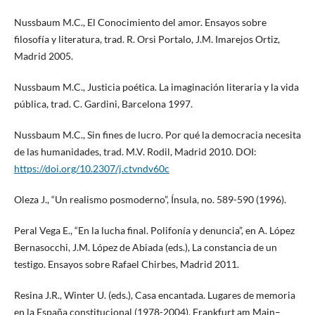
Nussbaum M.C., El Conocimiento del amor. Ensayos sobre
filosofía y literatura, trad. R. Orsi Portalo, J.M. Imarejos Ortiz,
Madrid 2005.
Nussbaum M.C., Justicia poética. La imaginación literaria y la vida
pública, trad. C. Gardini, Barcelona 1997.
Nussbaum M.C., Sin fines de lucro. Por qué la democracia necesita
de las humanidades, trad. M.V. Rodil, Madrid 2010. DOI:
https://doi.org/10.2307/j.ctvndv60c
Oleza J., “Un realismo posmoderno”, Ínsula, no. 589-590 (1996).
Peral Vega E., “En la lucha final. Polifonía y denuncia”, en A. López
Bernasocchi, J.M. López de Abiada (eds.), La constancia de un
testigo. Ensayos sobre Rafael Chirbes, Madrid 2011.
Resina J.R., Winter U. (eds.), Casa encantada. Lugares de memoria
en la España constitucional (1978-2004), Frankfurt am Main–