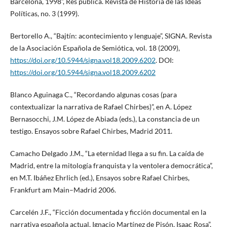
Barcelona, 1998”, Res publica. Revista de Historia de las Ideas
Políticas, no. 3 (1999).
Bertorello A., “Bajtín: acontecimiento y lenguaje”, SIGNA. Revista
de la Asociación Española de Semiótica, vol. 18 (2009),
https://doi.org/10.5944/signa.vol18.2009.6202
. DOI:
https://doi.org/10.5944/signa.vol18.2009.6202
Blanco Aguinaga C., “Recordando algunas cosas (para
contextualizar la narrativa de Rafael Chirbes)”, en A. López
Bernasocchi, J.M. López de Abiada (eds.), La constancia de un
testigo. Ensayos sobre Rafael Chirbes, Madrid 2011.
Camacho Delgado J.M., “La eternidad llega a su fin. La caída de
Madrid, entre la mitología franquista y la ventolera democrática”,
en M.T. Ibáñez Ehrlich (ed.), Ensayos sobre Rafael Chirbes,
Frankfurt am Main–Madrid 2006.
Carcelén J.F., “Ficción documentada y ficción documental en la
narrativa española actual. Ignacio Martínez de Pisón, Isaac Rosa”,