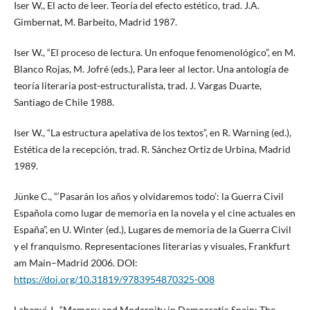
Iser W., El acto de leer. Teoría del efecto estético, trad. J.A.
Gimbernat, M. Barbeito, Madrid 1987.
Iser W., “El proceso de lectura. Un enfoque fenomenológico”, en M.
Blanco Rojas, M. Jofré (eds.), Para leer al lector. Una antología de
teoría literaria post-estructuralista, trad. J. Vargas Duarte,
Santiago de Chile 1988.
Iser W., “La estructura apelativa de los textos”, en R. Warning (ed.),
Estética de la recepción, trad. R. Sánchez Ortiz de Urbina, Madrid
1989.
Jünke C., “‘Pasarán los años y olvidaremos todo’: la Guerra Civil
Española como lugar de memoria en la novela y el cine actuales en
España”, en U. Winter (ed.), Lugares de memoria de la Guerra Civil
y el franquismo. Representaciones literarias y visuales, Frankfurt
am Main–Madrid 2006. DOI:
https://doi.org/10.31819/9783954870325-008
Labanyi J., “Memory and Modernity in Democratic Spain: The