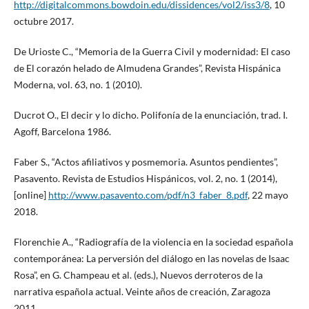
http://digitalcommons.bowdoin.edu/dissidences/vol2/iss3/8
, 10
octubre 2017.
De Urioste C., “Memoria de la Guerra Civil y modernidad: El caso
de El corazón helado de Almudena Grandes”, Revista Hispánica
Moderna, vol. 63, no. 1 (2010).
Ducrot O., El decir y lo dicho. Polifonía de la enunciación, trad. I.
Agoff, Barcelona 1986.
Faber S., “Actos afiliativos y posmemoria. Asuntos pendientes”,
Pasavento. Revista de Estudios Hispánicos, vol. 2, no. 1 (2014),
[online]
http://www.pasavento.com/pdf/n3_faber_8.pdf
, 22 mayo
2018.
Florenchie A., “Radiografía de la violencia en la sociedad española
contemporánea: La perversión del diálogo en las novelas de Isaac
Rosa”, en G. Champeau et al. (eds.), Nuevos derroteros de la
narrativa española actual. Veinte años de creación, Zaragoza
2011.