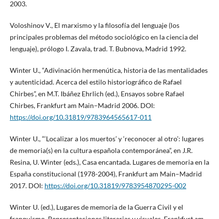
2003.
Voloshinov V., El marxismo y la filosofía del lenguaje (los
principales problemas del método sociológico en la ciencia del
lenguaje), prólogo I. Zavala, trad. T. Bubnova, Madrid 1992.
Winter U., “Adivinación hermenútica, historia de las mentalidades
y autenticidad. Acerca del estilo historiográfico de Rafael
Chirbes”, en M.T. Ibáñez Ehrlich (ed.), Ensayos sobre Rafael
Chirbes, Frankfurt am Main–Madrid 2006. DOI:
https://doi.org/10.31819/9783964565617-011
Winter U., “‘Localizar a los muertos’ y ‘reconocer al otro’: lugares
de memoria(s) en la cultura española contemporánea”, en J.R.
Resina, U. Winter (eds.), Casa encantada. Lugares de memoria en la
España constitucional (1978-2004), Frankfurt am Main–Madrid
2017. DOI:
https://doi.org/10.31819/9783954870295-002
Winter U. (ed.), Lugares de memoria de la Guerra Civil y el
franquismo. Representaciones literarias y visuales, Frankfurt am