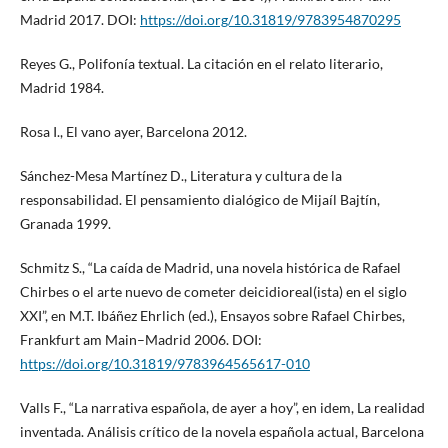
Madrid 2017. DOI:
https://doi.org/10.31819/9783954870295
Reyes G., Polifonía textual. La citación en el relato literario,
Madrid 1984.
Rosa I., El vano ayer, Barcelona 2012.
Sánchez-Mesa Martínez D., Literatura y cultura de la
responsabilidad. El pensamiento dialógico de Mijaíl Bajtín,
Granada 1999.
Schmitz S., “La caída de Madrid, una novela histórica de Rafael
Chirbes o el arte nuevo de cometer deicidioreal(ista) en el siglo
XXI”, en M.T. Ibáñez Ehrlich (ed.), Ensayos sobre Rafael Chirbes,
Frankfurt am Main–Madrid 2006. DOI:
https://doi.org/10.31819/9783964565617-010
Valls F., “La narrativa española, de ayer a hoy”, en idem, La realidad
inventada. Análisis crítico de la novela española actual, Barcelona