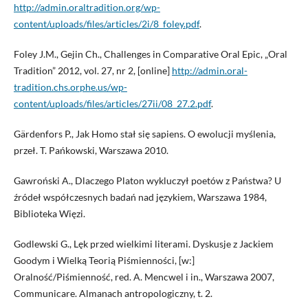
http://admin.oraltradition.org/wp-
content/uploads/files/articles/2i/8_foley.pdf
.
Foley J.M., Gejin Ch., Challenges in Comparative Oral Epic, „Oral
Tradition” 2012, vol. 27, nr 2, [online]
http://admin.oral-
tradition.chs.orphe.us/wp-
content/uploads/files/articles/27ii/08_27.2.pdf
.
Gärdenfors P., Jak Homo stał się sapiens. O ewolucji myślenia,
przeł. T. Pańkowski, Warszawa 2010.
Gawroński A., Dlaczego Platon wykluczył poetów z Państwa? U
źródeł współczesnych badań nad językiem, Warszawa 1984,
Biblioteka Więzi.
Godlewski G., Lęk przed wielkimi literami. Dyskusje z Jackiem
Goodym i Wielką Teorią Piśmienności, [w:]
Oralność/Piśmienność, red. A. Mencwel i in., Warszawa 2007,
Communicare. Almanach antropologiczny, t. 2.