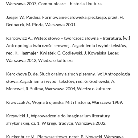
Warszawa 2007, Communicare – historia i kultura.
Jaeger W., Paideia. Formowanie człowieka greckiego, przeł. H.
Bednarek, M. Plezia, Warszawa 2001.
Karpowicz A., Wstęp: słowo – twórczość słowna – literatura, [w:]
Antropologia twórczości słownej. Zagadnienia i wybór tekstów,
red. K. Hagmajer-Kwiatek, G. Godlewski, J. Kowalska-Leder,
Warszawa 2012, Wiedza o kulturze.
Kerckhove D. de, Słuch oralny a słuch pisemny, [w:] Antropologia
słowa. Zagadnienia i wybór tekstów, red. G. Godlewski, A.
Mencwel, R. Sulima, Warszawa 2004, Wiedza o kulturze.
Krawczuk A., Wojna trojańska. Mit i historia, Warszawa 1989.
Krzywicki J., Wprowadzenie do imaginarium literatury
afrykańskiej, cz. 1: W kręgu tradycji, Warszawa 2002.
Kuckenburg M., Pierwsze słowo, przeł. B. Nowacki, Warszawa