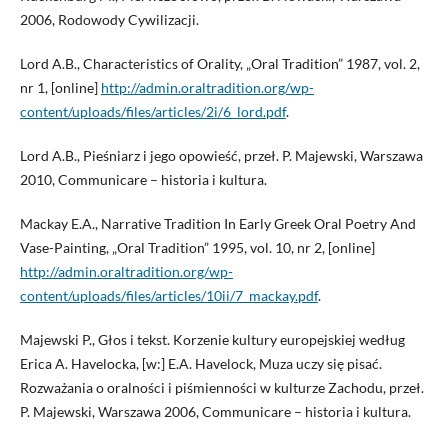
2006, Rodowody Cywilizacji.
Lord A.B., Characteristics of Orality, „Oral Tradition” 1987, vol. 2,
nr 1, [online]
http://admin.oraltradition.org/wp-
content/uploads/files/articles/2i/6_lord.pdf
.
Lord A.B., Pieśniarz i jego opowieść, przeł. P. Majewski, Warszawa
2010, Communicare – historia i kultura.
Mackay E.A., Narrative Tradition In Early Greek Oral Poetry And
Vase-Painting, „Oral Tradition” 1995, vol. 10, nr 2, [online]
http://admin.oraltradition.org/wp-
content/uploads/files/articles/10ii/7_mackay.pdf
.
Majewski P., Głos i tekst. Korzenie kultury europejskiej według
Erica A. Havelocka, [w:] E.A. Havelock, Muza uczy się pisać.
Rozważania o oralności i piśmienności w kulturze Zachodu, przeł.
P. Majewski, Warszawa 2006, Communicare – historia i kultura.