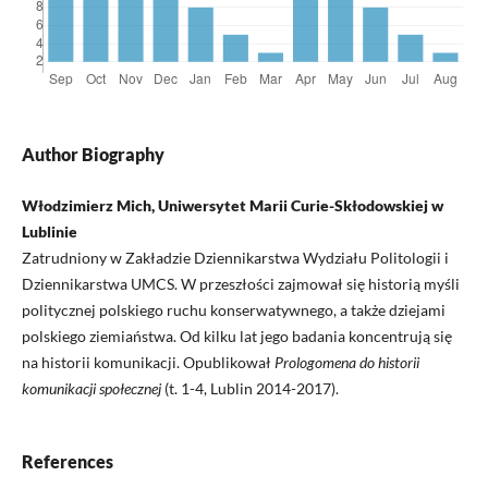
Author Biography
Włodzimierz Mich, Uniwersytet Marii Curie-Skłodowskiej w
Lublinie
Zatrudniony w Zakładzie Dziennikarstwa Wydziału Politologii i
Dziennikarstwa UMCS. W przeszłości zajmował się historią myśli
politycznej polskiego ruchu konserwatywnego, a także dziejami
polskiego ziemiaństwa. Od kilku lat jego badania koncentrują się
na historii komunikacji. Opublikował
Prologomena do historii
komunikacji społecznej
(t. 1-4, Lublin 2014-2017).
References