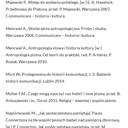
Majewski P., Wstęp do wydania polskiego, [w:] E. A. Havelock,
Przedmowa do Platona, przeł. P. Majewski, Warszawa 2007,
Communicare – historia i kultura.
Mencwel A., Wyobraźnia antropologiczna. Próby i studia,
Warszawa 2006, Communicare – historia i kultura.
Mencwel A., Antropologia słowa i historia kultury, [w:]
Antropologia pisma. Od teorii do praktyki, red. P. Artières, P.
Rodak, Warszawa 2010.
Mich W., Prolegomena do historii komunikacji, t. 2: Badanie
historii komunikacji, Lublin 2014.
Müller F.M., Czego mogą nauczyć nas Indie? i inne pisma, przeł. B.
Arkuszewski i in., Toruń 2015, Religia – dawniej i współcześnie.
Napiórkowski M., „Jak społeczeństwa pamiętają” Paula
Connertona na tle współczesnych badań nad pamięcią zbiorową,
[w:] P. Connerton, Jak społeczeństwa pamiętają, przeł. M.