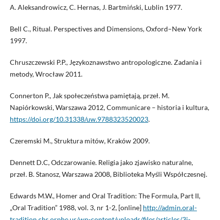
A. Aleksandrowicz, C. Hernas, J. Bartmiński, Lublin 1977.
Bell C., Ritual. Perspectives and Dimensions, Oxford–New York
1997.
Chruszczewski P.P., Językoznawstwo antropologiczne. Zadania i
metody, Wrocław 2011.
Connerton P., Jak społeczeństwa pamiętają, przeł. M.
Napiórkowski, Warszawa 2012, Communicare – historia i kultura,
https://doi.org/10.31338/uw.9788323520023
.
Czeremski M., Struktura mitów, Kraków 2009.
Dennett D.C, Odczarowanie. Religia jako zjawisko naturalne,
przeł. B. Stanosz, Warszawa 2008, Biblioteka Myśli Współczesnej.
Edwards M.W., Homer and Oral Tradition: The Formula, Part II,
„Oral Tradition” 1988, vol. 3, nr 1-2, [online]
http://admin.oral-
tradition.chs.orphe.us/wp-content/uploads/files/articles/3i-