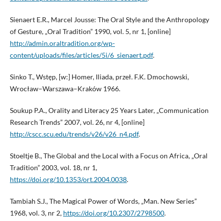
Sienaert E.R., Marcel Jousse: The Oral Style and the Anthropology
of Gesture, „Oral Tradition” 1990, vol. 5, nr 1, [online]
http://admin.oraltradition.org/wp-
content/uploads/files/articles/5i/6_sienaert.pdf
.
Sinko T., Wstęp, [w:] Homer, Iliada, przeł. F.K. Dmochowski,
Wrocław–Warszawa–Kraków 1966.
Soukup P.A., Orality and Literacy 25 Years Later, „Communication
Research Trends” 2007, vol. 26, nr 4, [online]
http://cscc.scu.edu/trends/v26/v26_n4.pdf
.
Stoeltje B., The Global and the Local with a Focus on Africa, „Oral
Tradition” 2003, vol. 18, nr 1,
https://doi.org/10.1353/ort.2004.0038
.
Tambiah S.J., The Magical Power of Words, „Man. New Series”
1968, vol. 3, nr 2,
https://doi.org/10.2307/2798500
.