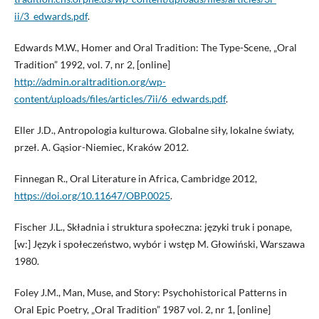
ii/3_edwards.pdf
.
Edwards M.W., Homer and Oral Tradition: The Type-Scene, „Oral
Tradition” 1992, vol. 7, nr 2, [online]
http://admin.oraltradition.org/wp-
content/uploads/files/articles/7ii/6_edwards.pdf
.
Eller J.D., Antropologia kulturowa. Globalne siły, lokalne światy,
przeł. A. Gąsior-Niemiec, Kraków 2012.
Finnegan R., Oral Literature in Africa, Cambridge 2012,
https://doi.org/10.11647/OBP.0025
.
Fischer J.L., Składnia i struktura społeczna: języki truk i ponape,
[w:] Język i społeczeństwo, wybór i wstęp M. Głowiński, Warszawa
1980.
Foley J.M., Man, Muse, and Story: Psychohistorical Patterns in
Oral Epic Poetry, „Oral Tradition” 1987 vol. 2, nr 1, [online]