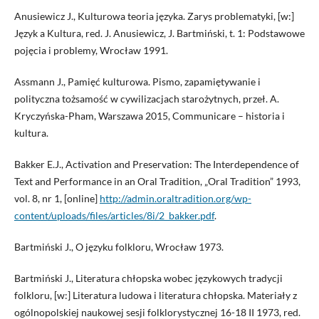
Anusiewicz J., Kulturowa teoria języka. Zarys problematyki, [w:]
Język a Kultura, red. J. Anusiewicz, J. Bartmiński, t. 1: Podstawowe
pojęcia i problemy, Wrocław 1991.
Assmann J., Pamięć kulturowa. Pismo, zapamiętywanie i
polityczna tożsamość w cywilizacjach starożytnych, przeł. A.
Kryczyńska-Pham, Warszawa 2015, Communicare – historia i
kultura.
Bakker E.J., Activation and Preservation: The Interdependence of
Text and Performance in an Oral Tradition, „Oral Tradition” 1993,
vol. 8, nr 1, [online]
http://admin.oraltradition.org/wp-
content/uploads/files/articles/8i/2_bakker.pdf
.
Bartmiński J., O języku folkloru, Wrocław 1973.
Bartmiński J., Literatura chłopska wobec językowych tradycji
folkloru, [w:] Literatura ludowa i literatura chłopska. Materiały z
ogólnopolskiej naukowej sesji folklorystycznej 16-18 II 1973, red.