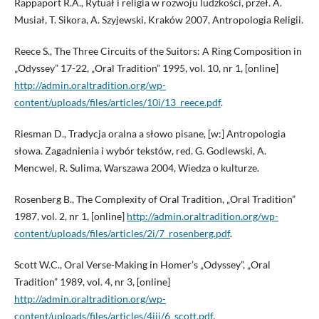
Rappaport R.A., Rytuał i religia w rozwoju ludzkości, przeł. A.
Musiał, T. Sikora, A. Szyjewski, Kraków 2007, Antropologia Religii.
Reece S., The Three Circuits of the Suitors: A Ring Composition in
„Odyssey” 17-22, „Oral Tradition” 1995, vol. 10, nr 1, [online]
http://admin.oraltradition.org/wp-
content/uploads/files/articles/10i/13_reece.pdf
.
Riesman D., Tradycja oralna a słowo pisane, [w:] Antropologia
słowa. Zagadnienia i wybór tekstów, red. G. Godlewski, A.
Mencwel, R. Sulima, Warszawa 2004, Wiedza o kulturze.
Rosenberg B., The Complexity of Oral Tradition, „Oral Tradition”
1987, vol. 2, nr 1, [online]
http://admin.oraltradition.org/wp-
content/uploads/files/articles/2i/7_rosenberg.pdf
.
Scott W.C., Oral Verse-Making in Homer’s „Odyssey”, „Oral
Tradition” 1989, vol. 4, nr 3, [online]
http://admin.oraltradition.org/wp-
content/uploads/files/articles/4iii/6_scott.pdf
.