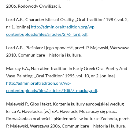
2006, Rodowody Cywilizacji.
Lord A.B., Characteristics of Orality, „Oral Tradition” 1987, vol. 2,
nr 1, [online]
http://admin.oraltradition.org/wp-
content/uploads/files/articles/2i/6_lord.pdf
.
Lord A.B., Pieśniarz i jego opowieść, przeł. P. Majewski, Warszawa
2010, Communicare – historia i kultura.
Mackay E.A., Narrative Tradition In Early Greek Oral Poetry And
Vase-Painting, „Oral Tradition” 1995, vol. 10, nr 2, [online]
http://admin.oraltradition.org/wp-
content/uploads/files/articles/10ii/7_mackay.pdf
.
Majewski P., Głos i tekst. Korzenie kultury europejskiej według
Erica A. Havelocka, [w:] E.A. Havelock, Muza uczy się pisać.
Rozważania o oralności i piśmienności w kulturze Zachodu, przeł.
P. Majewski, Warszawa 2006, Communicare – historia i kultura.