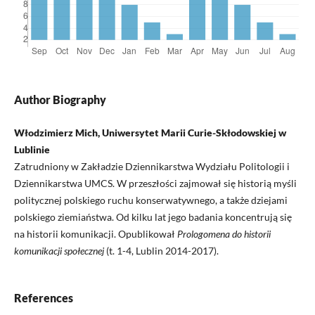
Author Biography
Włodzimierz Mich, Uniwersytet Marii Curie-Skłodowskiej w
Lublinie
Zatrudniony w Zakładzie Dziennikarstwa Wydziału Politologii i
Dziennikarstwa UMCS. W przeszłości zajmował się historią myśli
politycznej polskiego ruchu konserwatywnego, a także dziejami
polskiego ziemiaństwa. Od kilku lat jego badania koncentrują się
na historii komunikacji. Opublikował
Prologomena do historii
komunikacji społecznej
(t. 1-4, Lublin 2014-2017).
References