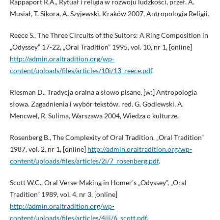
Rappaport R.A., Rytuał i religia w rozwoju ludzkości, przeł. A.
Musiał, T. Sikora, A. Szyjewski, Kraków 2007, Antropologia Religii.
Reece S., The Three Circuits of the Suitors: A Ring Composition in
„Odyssey” 17-22, „Oral Tradition” 1995, vol. 10, nr 1, [online]
http://admin.oraltradition.org/wp-
content/uploads/files/articles/10i/13_reece.pdf
.
Riesman D., Tradycja oralna a słowo pisane, [w:] Antropologia
słowa. Zagadnienia i wybór tekstów, red. G. Godlewski, A.
Mencwel, R. Sulima, Warszawa 2004, Wiedza o kulturze.
Rosenberg B., The Complexity of Oral Tradition, „Oral Tradition”
1987, vol. 2, nr 1, [online]
http://admin.oraltradition.org/wp-
content/uploads/files/articles/2i/7_rosenberg.pdf
.
Scott W.C., Oral Verse-Making in Homer’s „Odyssey”, „Oral
Tradition” 1989, vol. 4, nr 3, [online]
http://admin.oraltradition.org/wp-
content/uploads/files/articles/4iii/6_scott.pdf
.