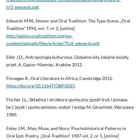
ii/3_edwards.pdf
.
Edwards M.W., Homer and Oral Tradition: The Type-Scene, „Oral
Tradition” 1992, vol. 7, nr 2, [online]
http://admin.oraltradition.org/wp-
content/uploads/files/articles/7ii/6_edwards.pdf
.
Eller J.D., Antropologia kulturowa. Globalne siły, lokalne światy,
przeł. A. Gąsior-Niemiec, Kraków 2012.
Finnegan R., Oral Literature in Africa, Cambridge 2012,
https://doi.org/10.11647/OBP.0025
.
Fischer J.L., Składnia i struktura społeczna: języki truk i ponape,
[w:] Język i społeczeństwo, wybór i wstęp M. Głowiński, Warszawa
1980.
Foley J.M., Man, Muse, and Story: Psychohistorical Patterns in
Oral Epic Poetry, „Oral Tradition” 1987 vol. 2, nr 1, [online]