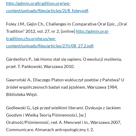
http://admin.oraltradition.org/wp-
content/uploads/files/articles/2i/8_foley.pdf
.
Foley J.M., Gejin Ch., Challenges in Comparative Oral Epic, „Oral
Tradition” 2012, vol. 27, nr 2, [online]
http://admin.oral-
tradition.chs.orphe.us/wp-
content/uploads/files/articles/27ii/08_27.2.pdf
.
Gärdenfors P., Jak Homo stał się sapiens. O ewolucji myślenia,
przeł. T. Pańkowski, Warszawa 2010.
Gawroński A., Dlaczego Platon wykluczył poetów z Państwa? U
źródeł współczesnych badań nad językiem, Warszawa 1984,
Biblioteka Więzi.
Godlewski G., Lęk przed wielkimi literami. Dyskusje z Jackiem
Goodym i Wielką Teorią Piśmienności, [w:]
Oralność/Piśmienność, red. A. Mencwel i in., Warszawa 2007,
Communicare. Almanach antropologiczny, t. 2.