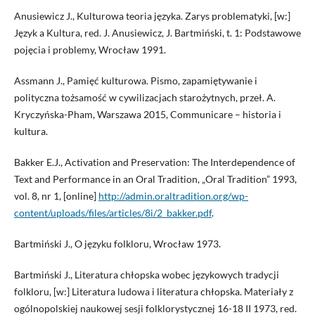
Anusiewicz J., Kulturowa teoria języka. Zarys problematyki, [w:]
Język a Kultura, red. J. Anusiewicz, J. Bartmiński, t. 1: Podstawowe
pojęcia i problemy, Wrocław 1991.
Assmann J., Pamięć kulturowa. Pismo, zapamiętywanie i
polityczna tożsamość w cywilizacjach starożytnych, przeł. A.
Kryczyńska-Pham, Warszawa 2015, Communicare – historia i
kultura.
Bakker E.J., Activation and Preservation: The Interdependence of
Text and Performance in an Oral Tradition, „Oral Tradition” 1993,
vol. 8, nr 1, [online]
http://admin.oraltradition.org/wp-
content/uploads/files/articles/8i/2_bakker.pdf
.
Bartmiński J., O języku folkloru, Wrocław 1973.
Bartmiński J., Literatura chłopska wobec językowych tradycji
folkloru, [w:] Literatura ludowa i literatura chłopska. Materiały z
ogólnopolskiej naukowej sesji folklorystycznej 16-18 II 1973, red.