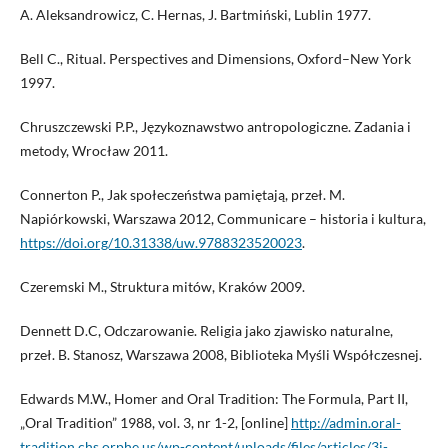
A. Aleksandrowicz, C. Hernas, J. Bartmiński, Lublin 1977.
Bell C., Ritual. Perspectives and Dimensions, Oxford–New York
1997.
Chruszczewski P.P., Językoznawstwo antropologiczne. Zadania i
metody, Wrocław 2011.
Connerton P., Jak społeczeństwa pamiętają, przeł. M.
Napiórkowski, Warszawa 2012, Communicare – historia i kultura,
https://doi.org/10.31338/uw.9788323520023
.
Czeremski M., Struktura mitów, Kraków 2009.
Dennett D.C, Odczarowanie. Religia jako zjawisko naturalne,
przeł. B. Stanosz, Warszawa 2008, Biblioteka Myśli Współczesnej.
Edwards M.W., Homer and Oral Tradition: The Formula, Part II,
„Oral Tradition” 1988, vol. 3, nr 1-2, [online]
http://admin.oral-
tradition.chs.orphe.us/wp-content/uploads/files/articles/3i-