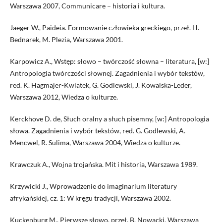
Warszawa 2007, Communicare – historia i kultura.
Jaeger W., Paideia. Formowanie człowieka greckiego, przeł. H.
Bednarek, M. Plezia, Warszawa 2001.
Karpowicz A., Wstęp: słowo – twórczość słowna – literatura, [w:]
Antropologia twórczości słownej. Zagadnienia i wybór tekstów,
red. K. Hagmajer-Kwiatek, G. Godlewski, J. Kowalska-Leder,
Warszawa 2012, Wiedza o kulturze.
Kerckhove D. de, Słuch oralny a słuch pisemny, [w:] Antropologia
słowa. Zagadnienia i wybór tekstów, red. G. Godlewski, A.
Mencwel, R. Sulima, Warszawa 2004, Wiedza o kulturze.
Krawczuk A., Wojna trojańska. Mit i historia, Warszawa 1989.
Krzywicki J., Wprowadzenie do imaginarium literatury
afrykańskiej, cz. 1: W kręgu tradycji, Warszawa 2002.
Kuckenburg M., Pierwsze słowo, przeł. B. Nowacki, Warszawa