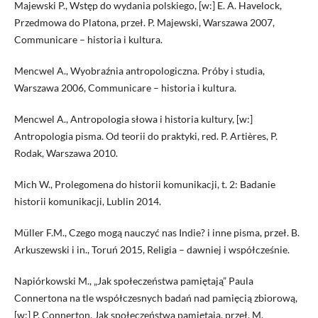
Majewski P., Wstęp do wydania polskiego, [w:] E. A. Havelock,
Przedmowa do Platona, przeł. P. Majewski, Warszawa 2007,
Communicare – historia i kultura.
Mencwel A., Wyobraźnia antropologiczna. Próby i studia,
Warszawa 2006, Communicare – historia i kultura.
Mencwel A., Antropologia słowa i historia kultury, [w:]
Antropologia pisma. Od teorii do praktyki, red. P. Artières, P.
Rodak, Warszawa 2010.
Mich W., Prolegomena do historii komunikacji, t. 2: Badanie
historii komunikacji, Lublin 2014.
Müller F.M., Czego mogą nauczyć nas Indie? i inne pisma, przeł. B.
Arkuszewski i in., Toruń 2015, Religia – dawniej i współcześnie.
Napiórkowski M., „Jak społeczeństwa pamiętają” Paula
Connertona na tle współczesnych badań nad pamięcią zbiorową,
[w:] P. Connerton, Jak społeczeństwa pamiętają, przeł. M.