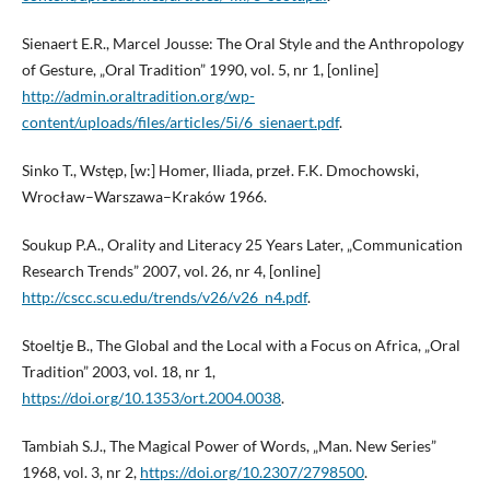
Sienaert E.R., Marcel Jousse: The Oral Style and the Anthropology
of Gesture, „Oral Tradition” 1990, vol. 5, nr 1, [online]
http://admin.oraltradition.org/wp-
content/uploads/files/articles/5i/6_sienaert.pdf
.
Sinko T., Wstęp, [w:] Homer, Iliada, przeł. F.K. Dmochowski,
Wrocław–Warszawa–Kraków 1966.
Soukup P.A., Orality and Literacy 25 Years Later, „Communication
Research Trends” 2007, vol. 26, nr 4, [online]
http://cscc.scu.edu/trends/v26/v26_n4.pdf
.
Stoeltje B., The Global and the Local with a Focus on Africa, „Oral
Tradition” 2003, vol. 18, nr 1,
https://doi.org/10.1353/ort.2004.0038
.
Tambiah S.J., The Magical Power of Words, „Man. New Series”
1968, vol. 3, nr 2,
https://doi.org/10.2307/2798500
.