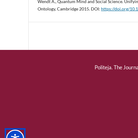
Wendt A., Quantum Mind and Social Science. Unifyin
Ontology, Cambridge 2015. DOI:
https://doi.org/
Politeja. The Journa