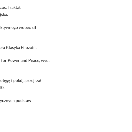
cus. Traktat
jska.
aktywnego wobec sił
a Klasyka Filozofii.
e for Power and Peace, wyd.
ęgę i pokój, przejrzał i
10.
rycznych podstaw