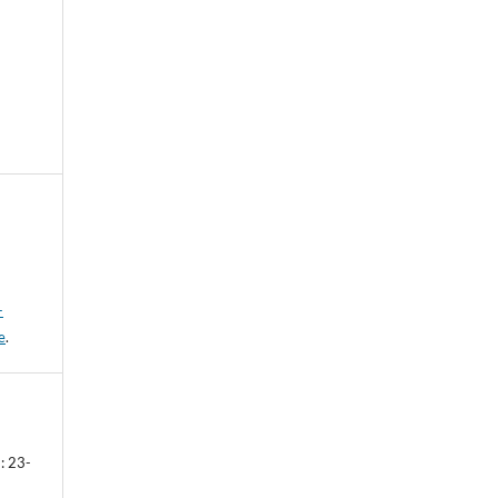
-
e
.
: 23-