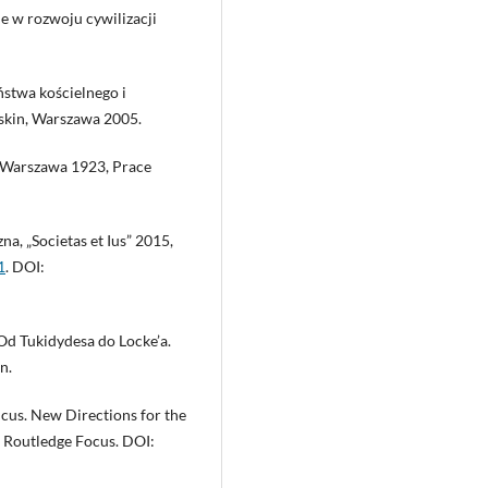
ie w rozwoju cywilizacji
ństwa kościelnego i
askin, Warszawa 2005.
, Warszawa 1923, Prace
, „Societas et Ius” 2015,
1
. DOI:
 Od Tukidydesa do Locke’a.
n.
cus. New Directions for the
Routledge Focus. DOI: