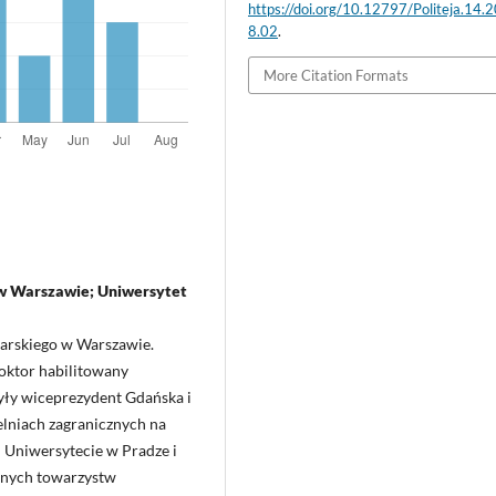
https://doi.org/10.12797/Politeja.14.
8.02
.
More Citation Formats
 w Warszawie; Uniwersytet
zarskiego w Warszawie.
oktor habilitowany
yły wiceprezydent Gdańska i
elniach zagranicznych na
 Uniwersytecie w Pradze i
znych towarzystw