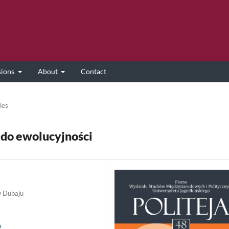
sions
About
Contact
les
do ewolucyjności
w Dubaju
2