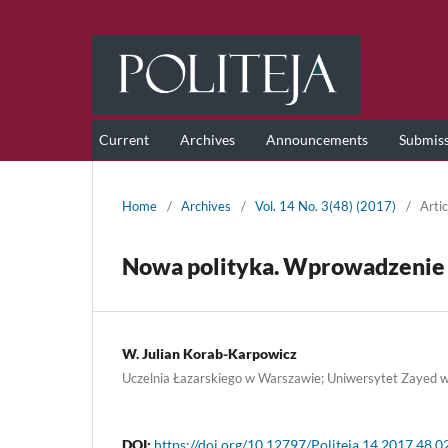
Current
Archives
Announcements
Submis
Home
/
Archives
/
Vol. 14 No. 3(48) (2017)
/
Artic
Nowa polityka. Wprowadzenie 
W. Julian Korab-Karpowicz
Uczelnia Łazarskiego w Warszawie; Uniwersytet Zayed 
DOI:
https://doi.org/10.12797/Politeja.14.2017.48.0