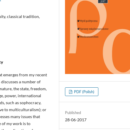
ty, classical tradition,
ty
that emerges from my recent
s discusses a number of
 nature, the state, freedom,
PDF (Polish)
ge, power, international
rds, such as sophocracy,
e to multiculturalism); or
Published
dresses many issues that
28-06-2017
e of my work is to