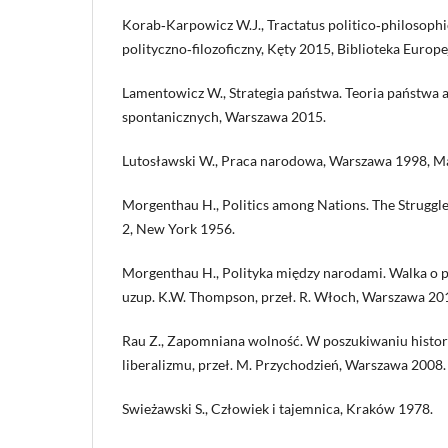
Korab‑Karpowicz W.J., Tractatus politico‑philosophi
polityczno‑filozoficzny, Kęty 2015, Biblioteka Europe
Lamentowicz W., Strategia państwa. Teoria państwa 
spontanicznych, Warszawa 2015.
Lutosławski W., Praca narodowa, Warszawa 1998, Mał
Morgenthau H., Politics among Nations. The Struggl
2, New York 1956.
Morgenthau H., Polityka między narodami. Walka o pot
uzup. K.W. Thompson, przeł. R. Włoch, Warszawa 20
Rau Z., Zapomniana wolność. W poszukiwaniu histo
liberalizmu, przeł. M. Przychodzień, Warszawa 2008.
Swieżawski S., Człowiek i tajemnica, Kraków 1978.