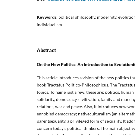
Keywords:
political philosophy, modernity, evolutioni
individualism
Abstract
On the New Politics: An Introduction to Evolutioni
This article introduces a vision of the new politics 
book Tractatus Politico‑Philosophicus. The Tractatu
topics. To name just a few, these are: politics, human
solidarity, democracy, civilization, family and marria
relations, war and peace. Also, it introduces new wo
ennobled democracy; nativeculturalism (an alternativ
parentsexuality, a privileged form of sexuality. It ad
concern today’s political thinkers. The main objectiv