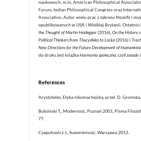
naukowych, m.in. American Philosophical Associatio
Forum, Indian Philosophical Congress oraz Internatio
Association. Autor wielu prac z zakresu filozofii i my
opublikowanych w USA i Wielkiej Brytanii. Ostatnio 
the Thought of Martin Heidegger
(2016),
On the History o
Political Thinkers from Thucydides to Locke
(2016) i
Tract
New Directions for the Future Development of Humankin
do druku jest książka
Harmonia społeczna, czyli zasady 
References
Arystoteles, Etyka nikomachejska, przeł. D. Gromsk
Buksiński T., Moderność, Poznań 2001, Pisma Filozo
77.
Czaputowicz J., Suwerenność, Warszawa 2013.