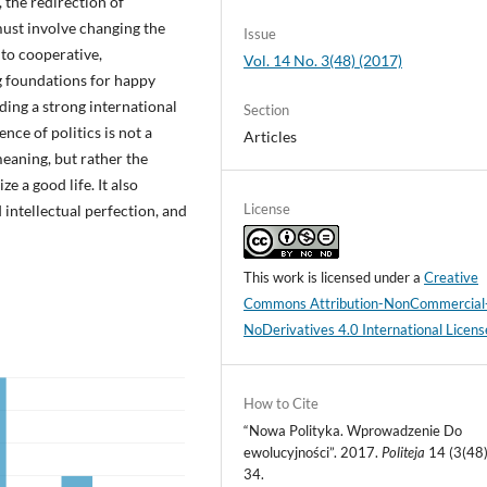
 the redirection of
must involve changing the
Issue
 to cooperative,
Vol. 14 No. 3(48) (2017)
g foundations for happy
ing a strong international
Section
nce of politics is not a
Articles
meaning, but rather the
e a good life. It also
License
 intellectual perfection, and
This work is licensed under a
Creative
Commons Attribution-NonCommercial
NoDerivatives 4.0 International Licens
How to Cite
“Nowa Polityka. Wprowadzenie Do
ewolucyjności”. 2017.
Politeja
14 (3(48)
34.