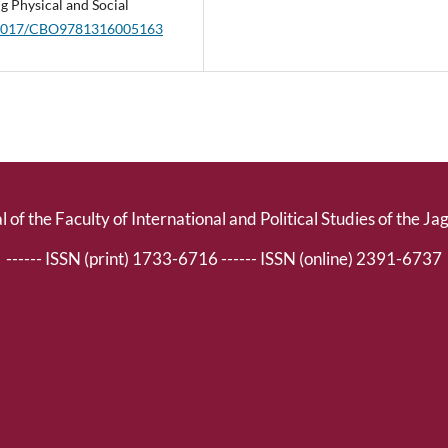
g Physical and Social
10.1017/CBO9781316005163
l of the Faculty of International and Political Studies of the Ja
------ ISSN (print) 1733-6716 ------ ISSN (online) 2391-6737