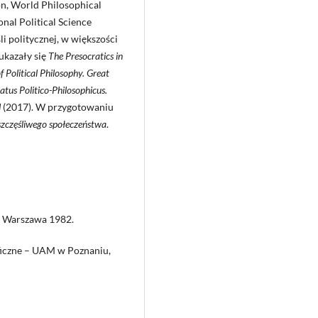
n, World Philosophical
nal Political Science
śli politycznej, w większości
ukazały się
The Presocratics in
f Political Philosophy. Great
atus Politico-Philosophicus.
d
(2017). W przygotowaniu
szczęśliwego społeczeństwa
.
a, Warszawa 1982.
ficzne – UAM w Poznaniu,