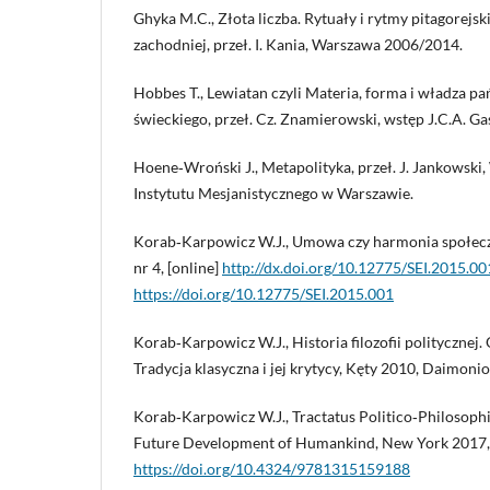
Ghyka M.C., Złota liczba. Rytuały i rytmy pitagorejsk
zachodniej, przeł. I. Kania, Warszawa 2006/2014.
Hobbes T., Lewiatan czyli Materia, forma i władza pa
świeckiego, przeł. Cz. Znamierowski, wstęp J.C.A. G
Hoene‑Wroński J., Metapolityka, przeł. J. Jankowski
Instytutu Mesjanistycznego w Warszawie.
Korab‑Karpowicz W.J., Umowa czy harmonia społeczna
nr 4, [online]
http://dx.doi.org/10.12775/SEI.2015.00
https://doi.org/10.12775/SEI.2015.001
Korab‑Karpowicz W.J., Historia filozofii politycznej.
Tradycja klasyczna i jej krytycy, Kęty 2010, Daimonio
Korab‑Karpowicz W.J., Tractatus Politico‑Philosophi
Future Development of Humankind, New York 2017, 
https://doi.org/10.4324/9781315159188