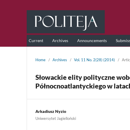
Current
Archives
Announcements
Submis
Home
/
Archives
/
Vol. 11 No. 2(28) (2014)
/
Artic
Słowackie elity polityczne wob
Północnoatlantyckiego w lata
Arkadiusz Nyzio
Uniwersytet Jagielloński