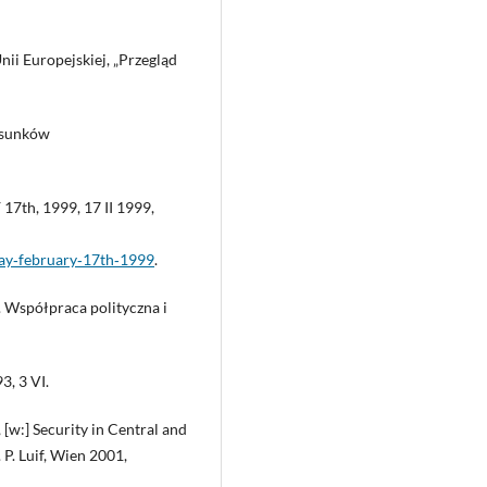
i Europejskiej, „Przegląd
tosunków
th, 1999, 17 II 1999,
ay‑february‑17th‑1999
.
. Współpraca polityczna i
, 3 VI.
[w:] Security in Central and
 P. Luif, Wien 2001,