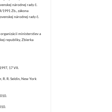
venskej národnej rady č.
4/1991 Zb., zákona
ovenskej národnej rady č.
organizácii ministerstiev a
kej republiky, Zbierka
997, 17 VII.
r, R. R. Seldin, New York
2010.
010.