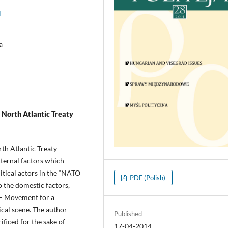
1
a
e North Atlantic Treaty
rth Atlantic Treaty
xternal factors which
itical actors in the “NATO
PDF (Polish)
o the domestic factors,
y – Movement for a
ical scene. The author
Published
ficed for the sake of
17-04-2014