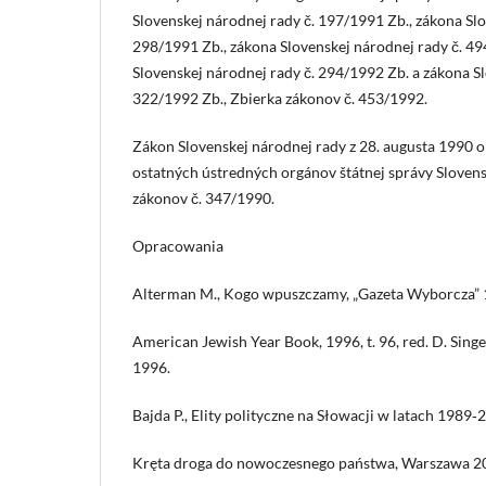
Slovenskej národnej rady č. 197/1991 Zb., zákona Slo
298/1991 Zb., zákona Slovenskej národnej rady č. 49
Slovenskej národnej rady č. 294/1992 Zb. a zákona Sl
322/1992 Zb., Zbierka zákonov č. 453/1992.
Zákon Slovenskej národnej rady z 28. augusta 1990 o 
ostatných ústredných orgánov štátnej správy Slovens
zákonov č. 347/1990.
Opracowania
Alterman M., Kogo wpuszczamy, „Gazeta Wyborcza” 1
American Jewish Year Book, 1996, t. 96, red. D. Singe
1996.
Bajda P., Elity polityczne na Słowacji w latach 1989‑
Kręta droga do nowoczesnego państwa, Warszawa 2