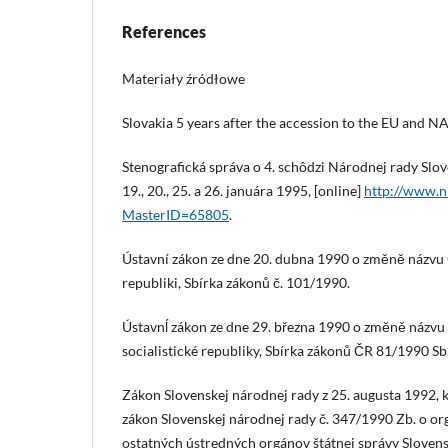
References
Materiały źródłowe
Slovakia 5 years after the accession to the EU and N
Stenografická správa o 4. schôdzi Národnej rady Slo
19., 20., 25. a 26. januára 1995, [online]
http://www.n
MasterID=65805
.
Ústavní zákon ze dne 20. dubna 1990 o změně názvu 
republiki, Sbírka zákonů č. 101/1990.
Ústavnĺ zákon ze dne 29. března 1990 o změně názv
socialistické republiky, Sbírka zákonů ČR 81/1990 Sb
Zákon Slovenskej národnej rady z 25. augusta 1992, 
zákon Slovenskej národnej rady č. 347/1990 Zb. o org
ostatných ústredných orgánov štátnej správy Slovens