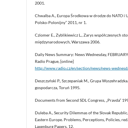
2001.
Chwalba A., Europa Środkowa w drodze do NATO i Uni
Polsko‑Polonijny” 2011, nr 1.
Cziomer E., Zyblikiewicz L., Zarys współczesnych s
międzynarodowych, Warszawa 2006.
Daily News Summary: News Wednesday, FEBRUARY 17
Radio Prague, [online]
http://www.radio.cz/en/section/news/news‑wednesd
Deszczyński P., Szczepaniak M., Grupa Wyszehradzka
gospodarcza, Toruń 1995.
Documents from Second SDL Congress, „Pravda” 1993
Duleba A., Security Dilemmas of the Slovak Republic, 
Eastern Europe. Problems, Perceptions, Policies, red.
Laxenburg Papers, 12.