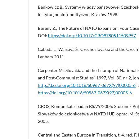
Bankowicz B., Systemy władzy państwowej Czechosło
instytucjonalno‑polityczne, Kraków 1998.
Barany Z., The Future of NATO Expansion. Four Case
DOI:
https://doi.org/10.1017/CBO9780511509957
Cabada L., Waisová Š., Czechoslovakia and the Czech 
Lanham 2011.
Carpenter M., Slovakia and the Triumph of National
and Post‑Communist Studies” 1997, Vol. 30, nr 2, [on
http://dx.doi.org/10.1016/S0967‑067X(97)00005‑6
.
https://doi.org/10.1016/S0967-067X(97)00005-6
CBOS, Komunikat z badań BS/79/2005: Stosunek Po
Słowaków do członkostwa w NATO i UE, oprac. M. St
2005.
Central and Eastern Europe in Transition, t. 4, red.