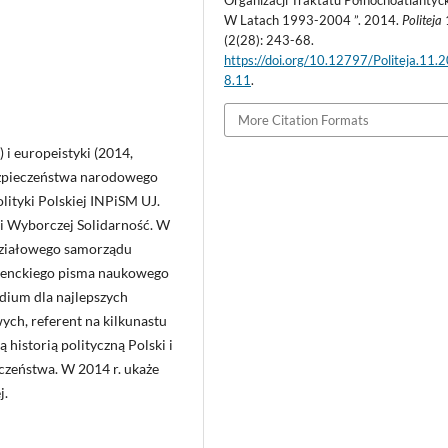
W Latach 1993-2004 ”. 2014.
Politeja
(2(28): 243-68.
https://doi.org/10.12797/Politeja.11.
8.11
.
More Citation Formats
 i europeistyki (2014,
ezpieczeństwa narodowego
lityki Polskiej INPiSM UJ.
i Wyborczej Solidarność. W
działowego samorządu
tudenckiego pisma naukowego
dium dla najlepszych
ch, referent na kilkunastu
historią polityczną Polski i
zeństwa. W 2014 r. ukaże
j.