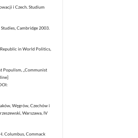
wacji i Czech. Studium
 Studies, Cambridge 2003.
Republic in World Politics,
ist Populism, „Communist
line]
 DOI:
laków, Węgrów, Czechów i
rzeszewski, Warszawa, IV
 F. H. Columbus, Commack