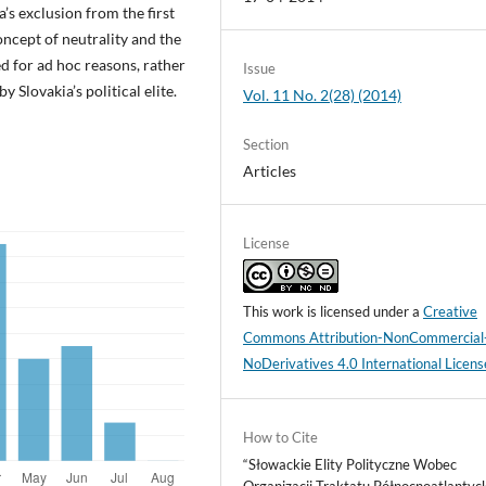
a’s exclusion from the first
oncept of neutrality and the
d for ad hoc reasons, rather
Issue
 Slovakia’s political elite.
Vol. 11 No. 2(28) (2014)
Section
Articles
License
This work is licensed under a
Creative
Commons Attribution-NonCommercial
NoDerivatives 4.0 International Licens
How to Cite
“Słowackie Elity Polityczne Wobec
Organizacji Traktatu Północnoatlantyc