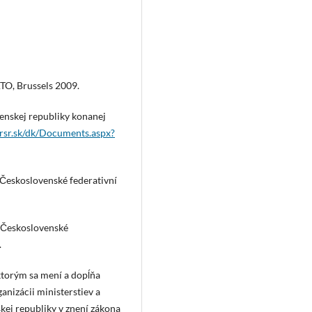
ATO, Brussels 2009.
venskej republiky konanej
rsr.sk/dk/Documents.aspx?
Československé federativní
u Československé
.
ktorým sa mení a dopĺňa
anizácii ministerstiev a
kej republiky v znení zákona