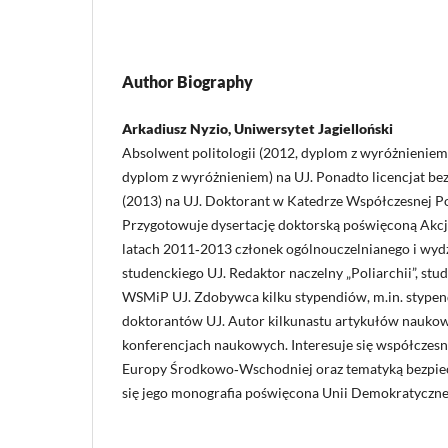
Author Biography
Arkadiusz Nyzio, Uniwersytet Jagielloński
Absolwent politologii (2012, dyplom z wyróżnieniem)
dyplom z wyróżnieniem) na UJ. Ponadto licencjat b
(2013) na UJ. Doktorant w Katedrze Współczesnej Po
Przygotowuje dysertację doktorską poświęconą Akcj
latach 2011‑2013 członek ogólnouczelnianego i wy
studenckiego UJ. Redaktor naczelny „Poliarchii”, s
WSMiP UJ. Zdobywca kilku stypendiów, m.in. stypen
doktorantów UJ. Autor kilkunastu artykułów naukowy
konferencjach naukowych. Interesuje się współczesną 
Europy Środkowo‑Wschodniej oraz tematyką bezpiec
się jego monografia poświęcona Unii Demokratyczne