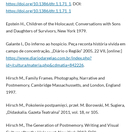
https://doi.org/10.1386/dtr.1.1.71_1
. DOI:
https://doi.org/10.1386/dtr.1.1.71_1
Epstein H., Children of the Holocaust. Conversations with Sons
and Daughters of Survivors, New York 1979.
Galante I., Do inferno ao hospício. Peça reconta história vivida em
campo de concentração, „Diário o Região” 2005, 22 VII, [online:]
https://www.diariodaregiao.com.br/index.php?
id=/cultura/materia.php&cdmatia=842226
.
Hirsch M., Family Frames. Photography, Narrative and
Postmemory, Cambridge Massachussetts, and London, England
1997.
Hirsch M., Pokolenie postpamięci, przeł. M. Borowski, M. Sugiera,
„Didaskalia. Gazeta Teatralna” 2011, vol. 18, nr 105.
Hirsch M., The Generation of Postmemory. Writing and Visual