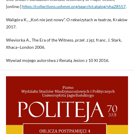
[online:]
https://collections.ushmm.org/search/catalog/vha28557
.
Waligóra K., „Koń nie jest nowy”. O rekwizytach w teatrze, Kraków
2017.
Wieviorka A., The Era of the Witness, przeł. z jęz. franc. J. Stark,
Ithaca–London 2006.
Wywiad mojego autorstwa z Renatą Jesion z 10 XI 2016.