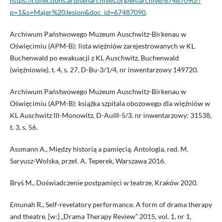
https://collections.arolsenarchives.org/en/archive/67487090/?
p=1&s=Majer%20Jesion&doc_id=67487090
.
Archiwum Państwowego Muzeum Auschwitz-Birkenau w
Oświęcimiu (APM-B): lista więźniów zarejestrowanych w KL
Buchenwald po ewakuacji z KL Auschwitz, Buchenwald
(więźniowie), t. 4, s. 27, D-Bu-3/1/4, nr inwentarzowy 149720.
Archiwum Państwowego Muzeum Auschwitz-Birkenau w
Oświęcimiu (APM-B): książka szpitala obozowego dla więźniów w
KL Auschwitz III-Monowitz, D-AuIII-5/3, nr inwentarzowy: 31538,
t. 3, s. 56.
Assmann A., Między historią a pamięcią. Antologia, red. M.
Saryusz-Wolska, przeł. A. Teperek, Warszawa 2016.
Bryś M., Doświadczenie postpamięci w teatrze, Kraków 2020.
Emunah R., Self-revelatory performance. A form of drama therapy
and theatre, [w:] „Drama Therapy Review” 2015, vol. 1, nr 1,