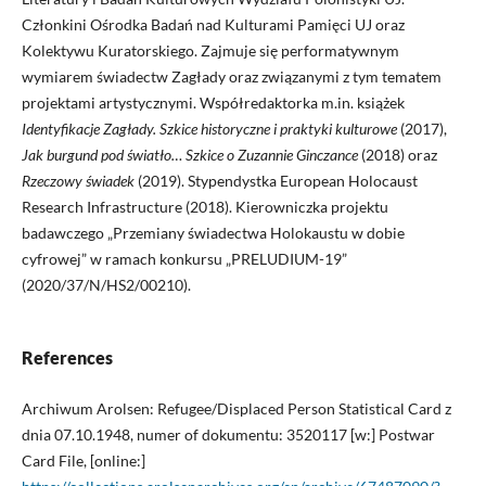
Członkini Ośrodka Badań nad Kulturami Pamięci UJ oraz
Kolektywu Kuratorskiego. Zajmuje się performatywnym
wymiarem świadectw Zagłady oraz związanymi z tym tematem
projektami artystycznymi. Współredaktorka m.in. książek
Identyfikacje Zagłady. Szkice historyczne i praktyki kulturowe
(2017),
Jak burgund pod światło… Szkice o Zuzannie Ginczance
(2018) oraz
Rzeczowy świadek
(2019). Stypendystka European Holocaust
Research Infrastructure (2018). Kierowniczka projektu
badawczego „Przemiany świadectwa Holokaustu w dobie
cyfrowej” w ramach konkursu „PRELUDIUM-19”
(2020/37/N/HS2/00210).
References
Archiwum Arolsen: Refugee/Displaced Person Statistical Card z
dnia 07.10.1948, numer of dokumentu: 3520117 [w:] Postwar
Card File, [online:]