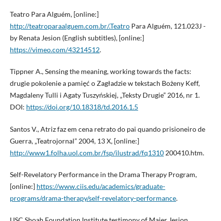
Teatro Para Alguém, [online:]
http://teatroparaalguem.com.br/.Teatro
Para Alguém, 121.023J -
by Renata Jesion (English subtitles), [online:]
https://vimeo.com/43214512
.
Tippner A., Sensing the meaning, working towards the facts:
drugie pokolenie a pamięć o Zagładzie w tekstach Bożeny Keff,
Magdaleny Tulli i Agaty Tuszyńskiej, „Teksty Drugie” 2016, nr 1.
DOI:
https://doi.org/10.18318/td.2016.1.5
Santos V., Atriz faz em cena retrato do pai quando prisioneiro de
Guerra, „Teatrojornal” 2004, 13 X, [online:]
http://www1.folha.uol.com.br/fsp/ilustrad/fq1310
200410.htm.
Self-Revelatory Performance in the Drama Therapy Program,
[online:]
https://www.ciis.edu/academics/graduate-
programs/drama-therapy/self-revelatory-performance
.
USC Shoah Foundation Institute testimony of Majer Jesion,