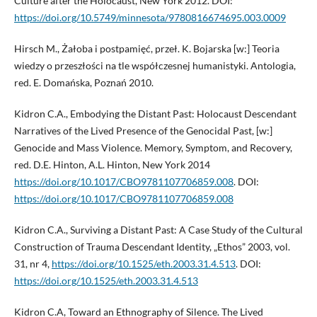
Culture after the Holocaust, New York 2012. DOI:
https://doi.org/10.5749/minnesota/9780816674695.003.0009
Hirsch M., Żałoba i postpamięć, przeł. K. Bojarska [w:] Teoria
wiedzy o przeszłości na tle współczesnej humanistyki. Antologia,
red. E. Domańska, Poznań 2010.
Kidron C.A., Embodying the Distant Past: Holocaust Descendant
Narratives of the Lived Presence of the Genocidal Past, [w:]
Genocide and Mass Violence. Memory, Symptom, and Recovery,
red. D.E. Hinton, A.L. Hinton, New York 2014
https://doi.org/10.1017/CBO9781107706859.008
. DOI:
https://doi.org/10.1017/CBO9781107706859.008
Kidron C.A., Surviving a Distant Past: A Case Study of the Cultural
Construction of Trauma Descendant Identity, „Ethos” 2003, vol.
31, nr 4,
https://doi.org/10.1525/eth.2003.31.4.513
. DOI:
https://doi.org/10.1525/eth.2003.31.4.513
Kidron C.A, Toward an Ethnography of Silence. The Lived