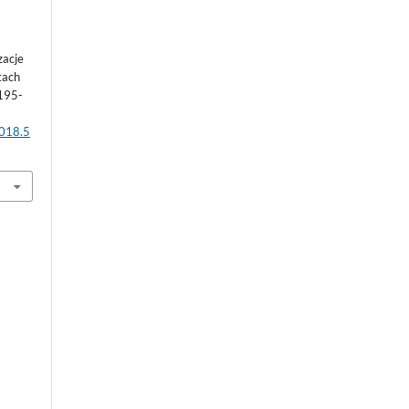
y
acje
tach
 195-
2018.5