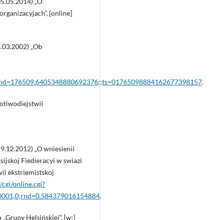
05.05.2014) „O
organizacyjach”, [online]
1.03.2002) „Ob
;rnd=176509.6405348880692376;;ts=01765098884162677398157
.
rotiwodiejstwii
29.12.2012) „O wniesienii
sijskoj Fiedieracyi w swiazi
ii ekstriemistskoj
/cgi/online.cgi?
0001,0;rnd=0.584379016154884
.
„Grupy Helsińskiej”, [w:]