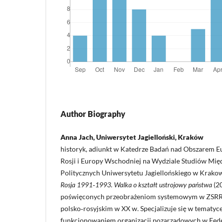
Author Biography
Anna Jach, Uniwersytet Jagielloński, Kraków
historyk, adiunkt w Katedrze Badań nad Obszarem Eu
Rosji i Europy Wschodniej na Wydziale Studiów Mi
Politycznych Uniwersytetu Jagiellońskiego w Krakow
Rosja 1991‑1993. Walka o kształt ustrojowy państwa
(20
poświęconych przeobrażeniom systemowym w ZSRR 
polsko‑rosyjskim w XX w. Specjalizuje się w tematyce
funkcjonowaniem organizacji pozarządowych w Feder