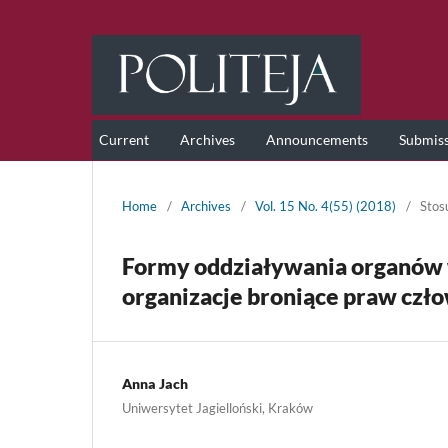
Current
Archives
Announcements
Submis
Home
/
Archives
/
Vol. 15 No. 4(55) (2018)
/
Stos
Formy oddziaływania organów
organizacje broniące praw czło
Anna Jach
Uniwersytet Jagielloński, Kraków