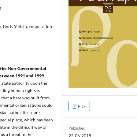
0
a, Boris Yeltsin, cooperation
on the Non-Governmental
Between 1991 and 1999
n state authority upon the
nding human rights is
ty that a base was built from
nmental organizations could
PDF
sian authorities, non-
pecial place, which has been
ite in the difficult way of
Published
as a threat to the
22-06-2018