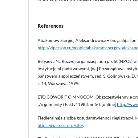
References
Abakumow Siergiej Aleksandrowicz – biografija, [onl
http://viperson.ru/people/abakumov‑sergey‑aleksan
Belyaeva N., Rozwój organizacji non profit (NPOs) w R
instytucjami państwowymi, [w:] Pozarządowe instytu
państwem a społeczeństwem, red. S. Golinowska, D.
z. 14, Warszawa 1999.
ETO GOWORIT O MNOGOM. Obszczestwiennyje orga
„Argumienty i Fakty” 1983, nr 50, [online]
http://www
Fiedieralnaja służba gosudarstwiennoj riegistracyi, ka
https://rosreestr.ru/site/
.