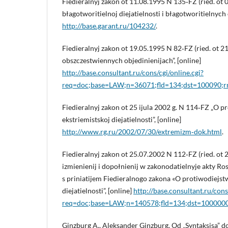
Fiedieralnyj zakon ot 11.08.1995 N 135‑FZ (ried. ot 
błagotworitielnoj diejatielnosti i błagotworitielnych 
http://base.garant.ru/104232/
.
Fiedieralnyj zakon ot 19.05.1995 N 82‑FZ (ried. ot 2
obszczestwiennych objedinienijach”, [online]
http://base.consultant.ru/cons/cgi/online.cgi?
req=doc;base=LAW;n=36071;fld=134;dst=100090
Fiedieralnyj zakon ot 25 ijula 2002 g. N 114‑FZ „O p
ekstriemistskoj diejatielnosti”, [online]
http://www.rg.ru/2002/07/30/extremizm‑dok.html
.
Fiedieralnyj zakon ot 25.07.2002 N 112‑FZ (ried. ot 
izmienienij i dopołnienij w zakonodatielnyje akty Ros
s priniatijem Fiedieralnogo zakona «O protiwodiejstw
diejatielnosti”, [online]
http://base.consultant.ru/cons
req=doc;base=LAW;n=140578;fld=134;dst=100000
Ginzburg A., Aleksander Ginzburg. Od „Syntaksisa” do 