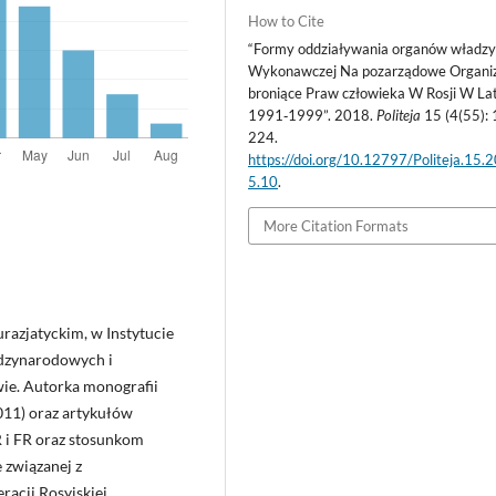
How to Cite
“Formy oddziaływania organów władz
Wykonawczej Na pozarządowe Organiz
broniące Praw człowieka W Rosji W La
1991‑1999”. 2018.
Politeja
15 (4(55):
224.
https://doi.org/10.12797/Politeja.15.
5.10
.
More Citation Formats
razjatyckim, w Instytucie
ędzynarodowych i
ie. Autorka monografii
11) oraz artykułów
i FR oraz stosunkom
 związanej z
acji Rosyjskiej.