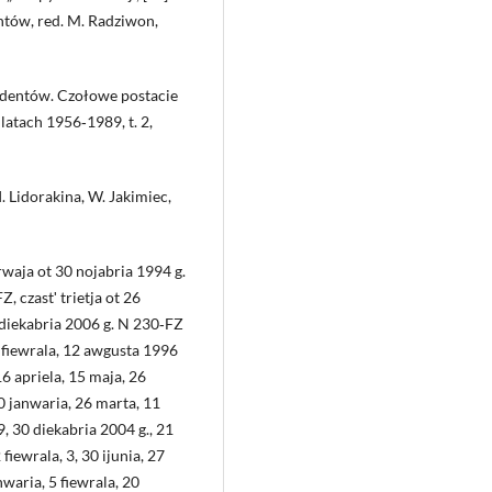
ntów, red. M. Radziwon,
ysydentów. Czołowe postacie
atach 1956‑1989, t. 2,
. Lidorakina, W. Jakimiec,
rwaja ot 30 nojabria 1994 g.
, czastʹ trietja ot 26
8 diekabria 2006 g. N 230‑FZ
0 fiewrala, 12 awgusta 1996
 16 apriela, 15 maja, 26
10 janwaria, 26 marta, 11
29, 30 diekabria 2004 g., 21
 fiewrala, 3, 30 ijunia, 27
anwaria, 5 fiewrala, 20