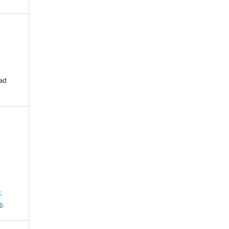
ad
-
e
.