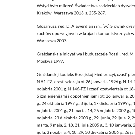
Wstyd było milczeć. Świadectwa radzieckich dysyde
Kraków–Warszawa 2013, s. 255‑267.
Glosariusz, red. D. Alawerdian i in., [w:] Słownik d
ruchów opozycyjnych w krajach komunistycznych w l
Warszawa 2007.
Grażdanskaja inicyatiwa i buduszczeje Rossii, red. M.I
Moskwa 1997.
Grażdanskij kodieks Rossijskoj Fiedieracyi, czastʹ pie
N 51‑FZ, czastʹ wtoraja ot 26 janwaria 1996 g. N 14‑FZ
nojabria 2001 g. N 146‑FZ i czastʹ czetwiertaja ot 1
S izmienienijami i dopołnienijami ot: 26 janwaria, 2
g., 24 oktiabria 1997 g., 8 ijula, 17 diekabria 1999 g.,
nojabria 2001 g., 21 marta, 14, 26 nojabria 2002 g., 
nojabria, 23 diekabria 2003 g., 29 ijunia, 29 ijula, 2, 
marta, 9 maja, 2, 18, 21 ijula 2005 g., 3, 10 janwaria, 2
ijula, 3 nojabria, 4, 18, 29, 30 diekabria 2006 g., 26 j