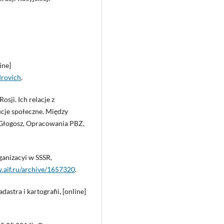
ine]
drovich
.
osji. Ich relacje z
cje społeczne. Między
 Głogosz, Opracowania PBZ,
nizacyi w SSSR,
.aif.ru/archive/1657320
.
dastra i kartografii, [online]