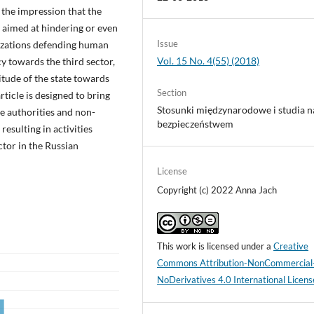
 the impression that the
y aimed at hindering or even
Issue
nizations defending human
Vol. 15 No. 4(55) (2018)
cy towards the third sector,
itude of the state towards
Section
rticle is designed to bring
Stosunki międzynarodowe i studia n
te authorities and non-
bezpieczeństwem
esulting in activities
ector in the Russian
License
Copyright (c) 2022 Anna Jach
This work is licensed under a
Creative
Commons Attribution-NonCommercial
NoDerivatives 4.0 International Licens