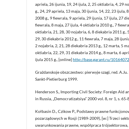
apriela, 26 ijunia, 19, 24 ijula, 2, 25 oktiabria, 4, 29 
g., 24, 29 apriela, 13 maja, 30 ijunia, 14, 22, 23 ijula,
2008 g., 9 fiewrala, 9 apriela, 29 ijunia, 17 ijula, 27 d
fiewrala, 8 maja, 27 ijula, 4 oktiabria 2010 g., 7 fiewral
oktiabria, 21, 28, 30 nojabria, 6, 8 diekabria 2011 g., 5
29, 30 diekabria 2012 g., 11 fiewrala, 7 maja, 28 ijunia,
2 nojabria, 2, 21, 28 diekabria 2013 g., 12 marta, 5 maj
oktiabria, 22, 29, 31 diekabria 2014 g., 8 marta, 6 apri
ijula 2015 g., [online]
http://base.garant.ru/10164072
Grażdanskoje obszczestwo: pierwyje szagi, red. A.Ju
Sankt‑Pietierburg 1999.
Henderson S., Importing Civil Society: Foreign Aid
in Russia, „Democratizatsiya” 2000 vol. 8, nr 1, s. 65‑
Kołbasin D., Czikow P., Podstawy prawne funkcjonow
pozarządowych w Rosji (1989‑2009), [w:] Trzeci sekto
uwarunkowania prawne, współpraca trójsektorowa,