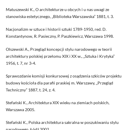
Matuszewski K., O architekturze u obcych i u nas uwagi ze
stanowiska estetycznego, „Biblioteka Warszawska” 1881, t. 3.
Nacjonalizm w sztuce i historii sztuki 1789‑1950, red. D.
Konstantynow, R. Pasieczny, P. Paszkiewicz, Warszawa 1998.
Olszewski A., Przegląd koncepcji stylu narodowego w teorii
architektury polskiej przełomu XIX i XX w., „Sztuka i Krytyka”
1956, t. 7, nr 3‑4.
Sprawozdanie komisji konkursowej z osądzenia szkiców projektu
budowy kościoła dla parafii praskiej m. Warszawy, „Przegląd
Techniczny” 1887, t. 24, z. 4.
Stefański K., Architektura XIX wieku na ziemiach polskich,
Warszawa 2005.
Stefański K., Polska architektura sakralna w poszukiwaniu stylu
narodowego, Łódź 2002.