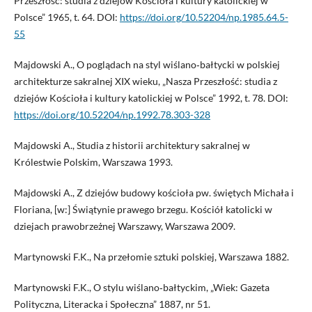
Przeszłość: studia z dziejów Kościoła i kultury katolickiej w
Polsce” 1965, t. 64. DOI:
https://doi.org/10.52204/np.1985.64.5-
55
Majdowski A., O poglądach na styl wiślano‑bałtycki w polskiej
architekturze sakralnej XIX wieku, „Nasza Przeszłość: studia z
dziejów Kościoła i kultury katolickiej w Polsce” 1992, t. 78. DOI:
https://doi.org/10.52204/np.1992.78.303-328
Majdowski A., Studia z historii architektury sakralnej w
Królestwie Polskim, Warszawa 1993.
Majdowski A., Z dziejów budowy kościoła pw. świętych Michała i
Floriana, [w:] Świątynie prawego brzegu. Kościół katolicki w
dziejach prawobrzeżnej Warszawy, Warszawa 2009.
Martynowski F.K., Na przełomie sztuki polskiej, Warszawa 1882.
Martynowski F.K., O stylu wiślano‑bałtyckim, „Wiek: Gazeta
Polityczna, Literacka i Społeczna” 1887, nr 51.