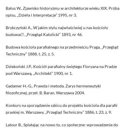
Bałus W., Zjawisko historyzmu w architekturze wieku XIX. Próba
opisu, „Dzieła i Interpretacje” 1995, nr 3.
Brykczyński A., W jakim stylu najwłaściwiej u nas kościoły
budować?, „Przegląd Katolicki” 1893, nr 46.
Budowa kościoła parafialnego na przedmieściu Praga, „Przegląd
Techniczny” 1888, t. 25, z. 5.
Dziekoński J.P., Kościół parafialny świętego Floryana na Pradze
pod Warszawą, „Architekt” 1900, nr 1.
Gadamer H.‑G., Prawda i metoda. Zarys hermeneutyki
filozoficznej, przeł. B. Baran, Warszawa 2004.
Konkurs na sporządzenie szkicu do projektu kościoła dla parafii
praskiej m. Warszawy, „Przegląd Techniczny” 1886, t. 23, z. 9.
Latour B., Splatając na nowo to, co społeczne: wprowadzenie do