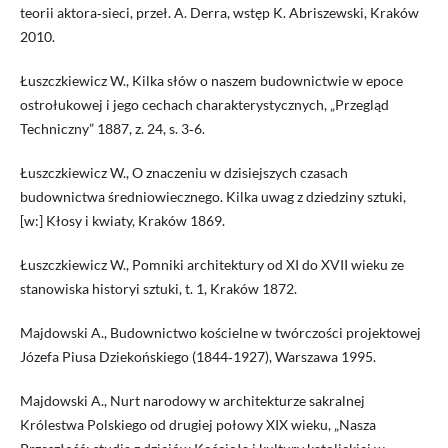
teorii aktora‑sieci, przeł. A. Derra, wstęp K. Abriszewski, Kraków
2010.
Łuszczkiewicz W., Kilka słów o naszem budownictwie w epoce
ostrołukowej i jego cechach charakterystycznych, „Przegląd
Techniczny” 1887, z. 24, s. 3‑6.
Łuszczkiewicz W., O znaczeniu w dzisiejszych czasach
budownictwa średniowiecznego. Kilka uwag z dziedziny sztuki,
[w:] Kłosy i kwiaty, Kraków 1869.
Łuszczkiewicz W., Pomniki architektury od XI do XVII wieku ze
stanowiska historyi sztuki, t. 1, Kraków 1872.
Majdowski A., Budownictwo kościelne w twórczości projektowej
Józefa Piusa Dziekońskiego (1844‑1927), Warszawa 1995.
Majdowski A., Nurt narodowy w architekturze sakralnej
Królestwa Polskiego od drugiej połowy XIX wieku, „Nasza