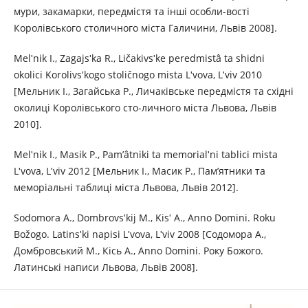
мури, закамарки, передмістя та інші особли-вості
Королівського столичного міста Галичини, Львів 2008].
Melʹnik І., Zagajsʹka R., Ličakіvsʹke peredmіstâ ta shіdnі
okolicі Korolіvsʹkogo stoličnogo mіsta Lʹvova, Lʹvіv 2010
[Мельник І., Загайська Р., Личаківське передмістя та східні
околиці Королівського сто-личного міста Львова, Львів
2010].
Melʹnik I., Masik P., Pam’âtniki ta memorіalʹnі tablicі mіsta
Lʹvova, Lʹvіv 2012 [Мельник I., Масик P., Пам’ятники та
меморіальні таблиці міста Львова, Львів 2012].
Sodomora A., Dombrovsʹkij M., Kіsʹ A., Anno Domini. Roku
Božogo. Latinsʹkі napisi Lʹvova, Lʹvіv 2008 [Содомора А.,
Домбровський M., Кісь А., Anno Domini. Року Божого.
Латинські написи Львова, Львів 2008].