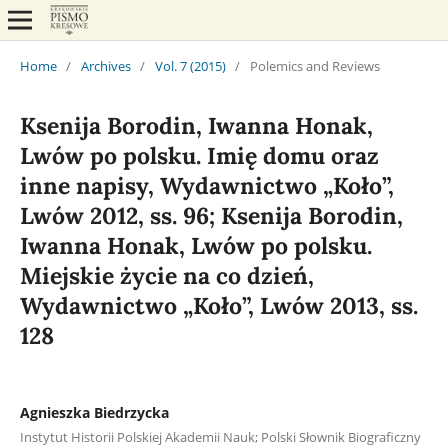
Home
/
Archives
/
Vol. 7 (2015)
/
Polemics and Reviews
Ksenija Borodin, Iwanna Honak,
Lwów po polsku. Imię domu oraz
inne napisy, Wydawnictwo „Koło”,
Lwów 2012, ss. 96; Ksenija Borodin,
Iwanna Honak, Lwów po polsku.
Miejskie życie na co dzień,
Wydawnictwo „Koło”, Lwów 2013, ss.
128
Agnieszka Biedrzycka
Instytut Historii Polskiej Akademii Nauk; Polski Słownik Biograficzny