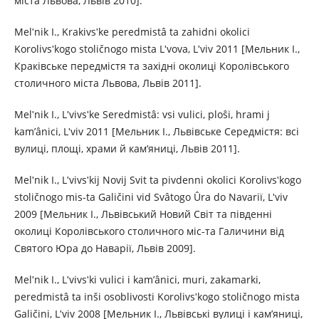
міста Львова, Львів 2010].
Melʹnik І., Krakіvsʹke peredmіstâ ta zahіdnі okolicі
Korolіvsʹkogo stoličnogo mіsta Lʹvova, Lʹvіv 2011 [Мельник І.,
Краківське передмістя та західні околиці Королівського
столичного міста Львова, Львів 2011].
Melʹnik І., Lʹvіvsʹke Seredmіstâ: vsі vulicі, ploŝі, hrami j
kam’ânicі, Lʹvіv 2011 [Мельник І., Львівське Середмістя: всі
вулиці, площі, храми й кам’яниці, Львів 2011].
Melʹnik І., Lʹvіvsʹkij Novij Svіt ta pіvdennі okolicі Korolіvsʹkogo
stoličnogo mіs-ta Galičini vіd Svâtogo Ûra do Navarії, Lʹvіv
2009 [Мельник І., Львівський Новий Світ та південні
околиці Королівського столичного міс-та Галичини від
Святого Юра до Наварії, Львів 2009].
Melʹnik І., Lʹvіvsʹkі vulicі і kam’ânicі, muri, zakamarki,
peredmіstâ ta іnšі osoblivostі Korolіvsʹkogo stoličnogo mіsta
Galičini, Lʹvіv 2008 [Мельник І., Львівські вулиці і кам’яниці,