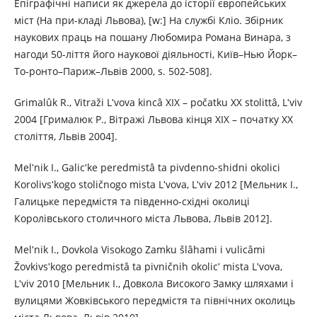
Епігрaфічні написи як джерела до історії європейських
міст (На при-кладі Львова), [w:] На службі Кліо. Збірник
наукових праць на пошану Любомира Романа Винара, з
нагоди 50-ліття його наукової діяльності, Київ–Нью Йорк–
То-ронто–Париж–Львів 2000, s. 502-508].
Grimalûk R., Vіtražі Lʹvova kіncâ XIX – počatku XX stolіttâ, Lʹvіv
2004 [Грималюк Р., Вітражі Львова кінця XIX – початку XX
століття, Львів 2004].
Melʹnik І., Galicʹke peredmіstâ ta pіvdenno-shіdnі okolicі
Korolіvsʹkogo stoličnogo mіsta Lʹvova, Lʹvіv 2012 [Мельник І.,
Галицьке передмістя та південно-східні околиці
Королівського столичного міста Львова, Львів 2012].
Melʹnik І., Dovkola Visokogo Zamku šlâhami і vulicâmi
Žovkіvsʹkogo peredmіstâ ta pіvnіčnih okolicʹ mіsta Lʹvova,
Lʹvіv 2010 [Мельник І., Довкола Високого Замку шляхами і
вулицями Жовківського передмістя та північних околиць