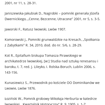
2001, nr 11, s. 28-31.
Janiszewska-Jakubiak D., Nagrobki – pomniki generała Józefa
Dwernickiego, „Cenne, Bezcenne, Utracone” 2001, nr 5, s. 3-5.
Jaworski F., Ratusz lwowski, Lwów 1907.
Komorowski J., Pomniki grunwaldzkie na Kresach, „Spotkania
z Zabytkami” R. 34, 2010, dod. do nr. 5/6, s. 28-29.
Kot R., Epitafium biskupa Tomasza Pirawskiego w
archikatedrze lwowskiej, [w:] Studia nad sztuką renesansu i
baroku, t. 7, red. J. Lileyko, I. Rolska-Boruch, Lublin 2006, s.
143-156.
Kunasiewicz S., Przewodnik po kościele OO Dominikanów we
Lwowie, Lwów 1876.
Łoziński W., Pomnik grobowy Mikołaja Herburta w katedrze
lwowskiej, „Kwartalnik Historyczny” R. 9, 1905, s. 1-7.