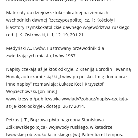
Materiały do dziejów sztuki sakralnej na ziemiach
wschodnich dawnej Rzeczypospolitej, cz. 1: Kościoły i
klasztory rzymskokatolickie dawnego województwa ruskiego,
red. J. K. Ostrowski, t. 1, 12, 19, 20 i 21.
Medyński A., Lwów. Ilustrowany przewodnik dla
zwiedzających miasto, Lwów 1937.
Napisy czekają aż je ktoś odkryje. Z Kseniją Borodin i Iwanną
Honak, autorkami książki „Lwów po polsku. Imię domu oraz
inne napisy” rozmawiają: Łukasz Kot i Krzysztof
Wojciechowski, [on-line:]
www.kresy.pl/publicystyka,wywiady?zobacz/napisy-czekaja-
az-je-ktos-odkryje-, dostęp: 26 IV 2014.
Petrus J. T., Brązowa płyta nagrobna Stanisława
Żółkiewskiego (ojca), wojewody ruskiego, w katedrze
lwowskiej obrządku łacińskiego, [w:] Patientia et tempus.