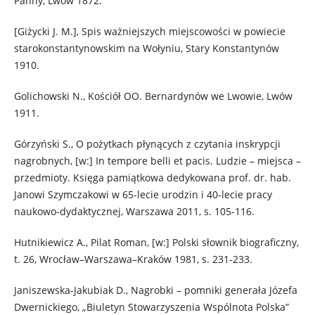
Panny, Lwów 1872.
[Giżycki J. M.], Spis ważniejszych miejscowości w powiecie
starokonstantynowskim na Wołyniu, Stary Konstantynów
1910.
Golichowski N., Kościół OO. Bernardynów we Lwowie, Lwów
1911.
Górzyński S., O pożytkach płynących z czytania inskrypcji
nagrobnych, [w:] In tempore belli et pacis. Ludzie – miejsca –
przedmioty. Księga pamiątkowa dedykowana prof. dr. hab.
Janowi Szymczakowi w 65-lecie urodzin i 40-lecie pracy
naukowo-dydaktycznej, Warszawa 2011, s. 105-116.
Hutnikiewicz A., Pilat Roman, [w:] Polski słownik biograficzny,
t. 26, Wrocław–Warszawa–Kraków 1981, s. 231-233.
Janiszewska-Jakubiak D., Nagrobki – pomniki generała Józefa
Dwernickiego, „Biuletyn Stowarzyszenia Wspólnota Polska”