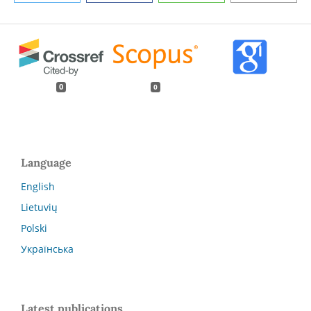
0
0
Language
English
Lietuvių
Polski
Українська
Latest publications