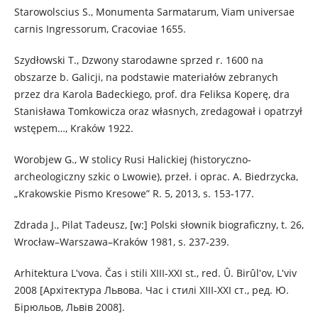
Starowolscius S., Monumenta Sarmatarum, Viam universae
carnis Ingressorum, Cracoviae 1655.
Szydłowski T., Dzwony starodawne sprzed r. 1600 na
obszarze b. Galicji, na podstawie materiałów zebranych
przez dra Karola Badeckiego, prof. dra Feliksa Koperę, dra
Stanisława Tomkowicza oraz własnych, zredagował i opatrzył
wstępem…, Kraków 1922.
Worobjew G., W stolicy Rusi Halickiej (historyczno-
archeologiczny szkic o Lwowie), przeł. i oprac. A. Biedrzycka,
„Krakowskie Pismo Kresowe” R. 5, 2013, s. 153-177.
Zdrada J., Pilat Tadeusz, [w:] Polski słownik biograficzny, t. 26,
Wrocław–Warszawa–Kraków 1981, s. 237-239.
Arhіtektura Lʹvova. Čas і stilі XIII-XXI st., red. Û. Bіrûlʹov, Lʹvіv
2008 [Архітектура Львова. Час і стилі XIII-XXI ст., ред. Ю.
Бірюльов, Львів 2008].