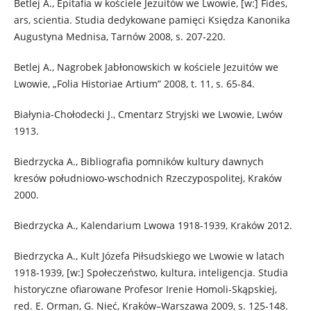
Betlej A., Epitafia w kościele Jezuitów we Lwowie, [w:] Fides,
ars, scientia. Studia dedykowane pamięci Księdza Kanonika
Augustyna Mednisa, Tarnów 2008, s. 207-220.
Betlej A., Nagrobek Jabłonowskich w kościele Jezuitów we
Lwowie, „Folia Historiae Artium” 2008, t. 11, s. 65-84.
Białynia-Chołodecki J., Cmentarz Stryjski we Lwowie, Lwów
1913.
Biedrzycka A., Bibliografia pomników kultury dawnych
kresów południowo-wschodnich Rzeczypospolitej, Kraków
2000.
Biedrzycka A., Kalendarium Lwowa 1918-1939, Kraków 2012.
Biedrzycka A., Kult Józefa Piłsudskiego we Lwowie w latach
1918-1939, [w:] Społeczeństwo, kultura, inteligencja. Studia
historyczne ofiarowane Profesor Irenie Homoli-Skąpskiej,
red. E. Orman, G. Nieć, Kraków–Warszawa 2009, s. 125-148.