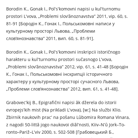
Borodіn K., Gonak I., Polʹsʹkomovnі napisi u kulʹturnomu
prostorі Lʹvova, „Problemi slov’ânoznavstva” 2011, vip. 60, s.
81-91 [Бородін К., Гонак I., Польськомовні написи у
культурному просторі Львова, „Проблеми
слов’янознавства” 2011, вип. 60, s. 81-91].
Borodіn K., Gonak I., Polʹsʹkomovnі іnskripcії іstoričnogo
harakteru u kulʹturnomu prostorі sučasnogo Lʹvova,
„Problemi slov’ânoznavstva” 2012, vip. 61, s. 41-48 [Бородін
К., Гонак I., Польськомовні інскрипції історичного
характеру у культурному просторі сучасного Львова,
„Проблеми слов’янознавства” 2012, вип. 61, s. 41-48].
Grabovecʹkij B., Epіgrafіčnі napisi âk džerela do іstorії
єvropejsʹkih mіst (Na prikladі Lʹvova), [w:] Na službі Klіo.
Zbіrnik naukovih pracʹ na pošanu Lûbomira Romana Vinara,
z nagodi 50-lіttâ jogo naukovoї dіâlʹnostі, Kiїv–Nʹû Jork–To-
ronto–Pariž–Lʹvіv 2000, s. 502-508 [Грабовецький Б.,