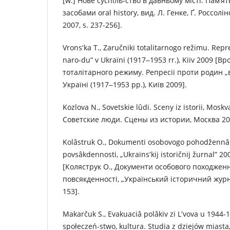
[w:] Нове суспіль-ство в давньому місті. Пам’я
засобами oral history, вид. Л. Генке, Ґ. Россолі
2007, s. 237-256].
Vronsʹka T., Zaručniki totalіtarnogo režimu. Repre
naro-du” v Ukraїnі (1917‒1953 rr.), Kiїv 2009 [В
тоталітарного режиму. Репресії проти родин „в
Україні (1917‒1953 рр.), Київ 2009].
Kozlova N., Sovetskie lûdi. Sceny iz istorii, Mosk
Советские люди. Сцены из истории, Москва 20
Kolâstruk O., Dokumenti osobovogo pohodžennâ â
povsâkdennostі, „Ukraїnsʹkij іstoričnij žurnal” 200
[Коляструк О., Документи особового походження
повсякденності, „Український історичний журнал
153].
Makarčuk S., Evakuacіâ polâkіv zі Lʹvova u 1944-1
społeczeń-stwo, kultura. Studia z dziejów miasta, 