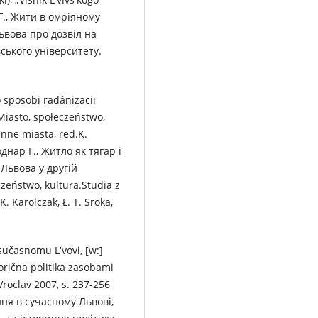
 Г., Жити в омріяному
ьвова про дозвіл на
вського університету.
ro sposobi radânіzacії
 Miasto, społeczeństwo,
enne miasta, red.K.
однар Г., Житло як тягар і
 Львова у другій
zeństwo, kultura.Studia z
. Karolczak, Ł. T. Sroka,
 sučasnomu Lʹvovі, [w:]
torična polіtika zasobami
, Vroclav 2007, s. 237-256
ння в сучасному Львові,