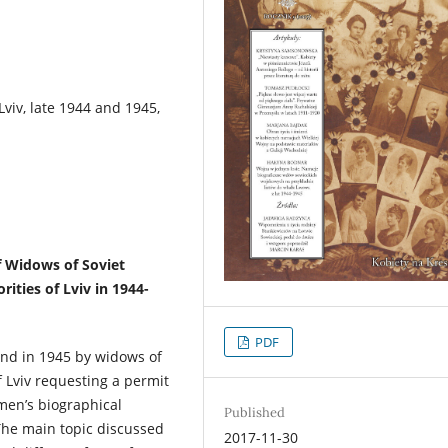
 Lviv, late 1944 and 1945,
f Widows of Soviet
rities of Lviv in 1944-
PDF
 and in 1945 by widows of
f Lviv requesting a permit
omen’s biographical
Published
The main topic discussed
2017-11-30