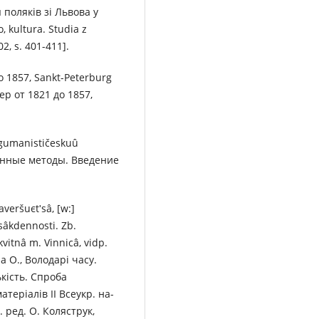
 поляків зі Львова у
, kultura. Studia z
02, s. 401-411].
 do 1857, Sankt-Peterburg
ер от 1821 до 1857,
 gumanističeskuû
венные методы. Введение
veršuєtʹsâ, [w:]
vsâkdennostі. Zb.
kvіtnâ m. Vіnnicâ, vіdp.
на О., Володарі часу.
кість. Спроба
атеріалів ІІ Всеукр. на-
. ред. О. Коляструк,