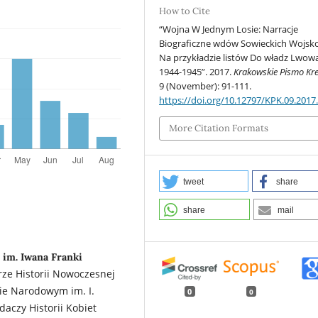
How to Cite
“Wojna W Jednym Losie: Narracje
Biograficzne wdów Sowieckich Wojs
Na przykładzie listów Do władz Lwowa
1944-1945”. 2017.
Krakowskie Pismo Kr
9 (November): 91-111.
https://doi.org/10.12797/KPK.09.2017
More Citation Formats
tweet
share
share
mail
im. Iwana Franki
ze Historii Nowoczesnej
ie Narodowym im. I.
0
0
daczy Historii Kobiet