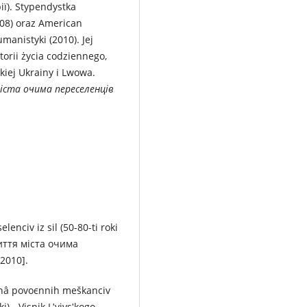
ії). Stypendystka
008) oraz American
manistyki (2010). Jej
orii życia codziennego,
ckiej Ukrainy i Lwowa.
ста очима переселенців
encіv іz sіl (50-80-tі roki
життя міста очима
 2010].
nnâ povoєnnih meškancіv
), „Vіsnik Lʹvіvsʹkogo