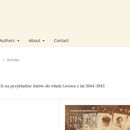
 Authors
About
Contact
/
Articles
h na przykładzie listów do władz Lwowa z lat 1944-1945