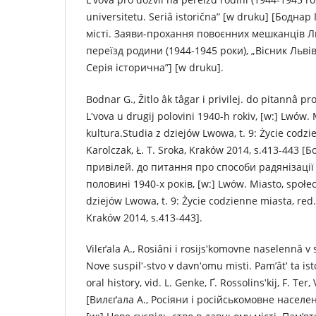
unіversitetu. Serіâ іstorična” [w druku] [Боднар
місті. Заяви-прохання повоєнних мешканців Л
переїзд родини (1944-1945 роки), „Вісник Льві
Серія історична”] [w druku].
Bodnar G., Žitlo âk tâgar і privіlej. do pitannâ p
Lʹvova u drugіj polovinі 1940-h rokіv, [w:] Lwów.
kultura.Studia z dziejów Lwowa, t. 9: Życie codzi
Karolczak, Ł. T. Sroka, Kraków 2014, s.413-443 [Б
привілей. до питання про способи радянізації
половині 1940-х років, [w:] Lwów. Miasto, społec
dziejów Lwowa, t. 9: Życie codzienne miasta, red.K
Kraków 2014, s.413-443].
Vilєґala A., Rosіâni і rosіjsʹkomovne naselennâ v
Nove suspіlʹ-stvo v davnʹomu mіstі. Pam’âtʹ ta іs
oral history, vid. L. Genke, Ґ. Rossolіnsʹkij, F. Ter
[Вилєґала А., Росіяни і російськомовне населе