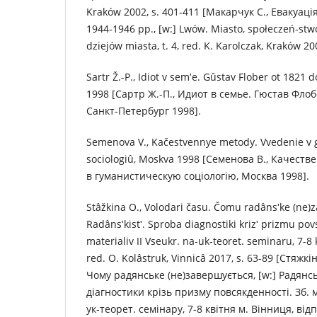
Kraków 2002, s. 401-411 [Макарчук С., Евакуація
1944-1946 рр., [w:] Lwów. Miasto, społeczeń-stwo
dziejów miasta, t. 4, red. K. Karolczak, Kraków 20
Sartr Ž.-P., Idiot v semʹe. Gûstav Flober ot 1821
1998 [Сартр Ж.-П., Идиот в семье. Гюстав Флоб
Санкт-Петербург 1998].
Semenova V., Kačestvennye metody. Vvedenie v
socіologіû, Moskva 1998 [Семенова В., Качест
в гуманистическую соціологію, Москва 1998].
Stâžkіna O., Volodarі času. Čomu radânsʹke (ne)za
Radânsʹkіstʹ. Sproba dіagnostiki krіzʹ prizmu po
materіalіv ІІ Vseukr. na-uk-teoret. semіnaru, 7-8 
red. O. Kolâstruk, Vіnnicâ 2017, s. 63-89 [Стяжкі
Чому радянське (не)завершується, [w:] Радянсь
діагностики крізь призму повсякденності. Зб. м
ук-теорет. семінару, 7-8 квітня м. Вінниця, відп