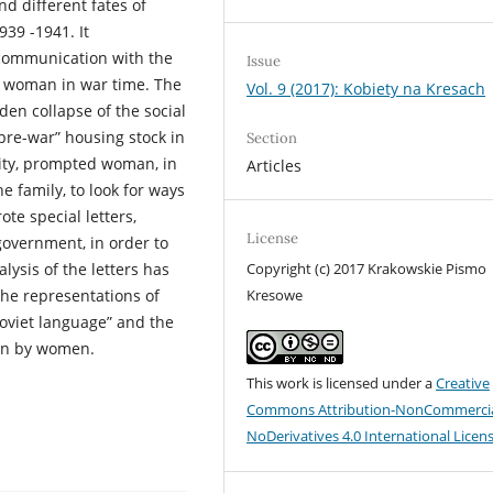
d different fates of
939 -1941. It
 communication with the
Issue
of woman in war time. The
Vol. 9 (2017): Kobiety na Kresach
en collapse of the social
“pre-war” housing stock in
Section
 city, prompted woman, in
Articles
e family, to look for ways
ote special letters,
License
government, in order to
Copyright (c) 2017 Krakowskie Pismo
lysis of the letters has
Kresowe
 the representations of
Soviet language” and the
ten by women.
This work is licensed under a
Creative
Commons Attribution-NonCommercia
NoDerivatives 4.0 International Licen