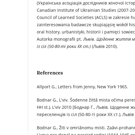
(Українська асоціація дослідників жіночої істор
Canadian Institute of Ukrainian Studies (2007-2
Council of Learned Societies (ACLS) w zakresie hu
zainteresowania badawcze skupiająsię wokół hist
oral history, urbanistyki, historii i pamięci sowie
Autorka monografii pt.
Львів. Щоденне життя мі
із сіл (50-80-ті роки ХХ ст.)
(Львів 2010).
References
Allport G., Letters from Jenny, New York 1965.
Bodnar G., Lʹvіv. Ŝodenne žittâ mіsta očima peresel
HH st.), Lʹvіv 2010 [Боднар Г., Львів. Щоденне 
переселенців із сіл (50-80-ті роки ХХ ст.), Львів
Bodnar G., Žiti v omrіânomu mіstі. Zaâvi-proha
Lʹvova pro dozvіl na pereїzd rodini (1944-1945 roki