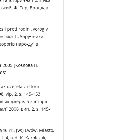
ть та історична політика
нський, Ф. Тер, Вроцлав
sії proti rodin „vorogіv
ронська Т., Заручники
орогів наро-ду” в
va 2005 [Козлова Н.,
05].
k džerela z іstorії
8, vip. 2, s. 145-153
 як джерела з історії
” 2008, вип. 2, s. 145-
946 rr., [w:] Lwów. Miasto,
t. 4, red. K. Karolczak,