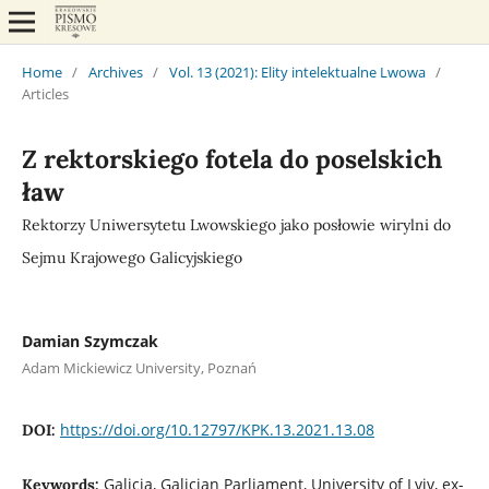
Home
/
Archives
/
Vol. 13 (2021): Elity intelektualne Lwowa
/
Articles
Z rektorskiego fotela do poselskich
ław
Rektorzy Uniwersytetu Lwowskiego jako posłowie wirylni do
Sejmu Krajowego Galicyjskiego
Damian Szymczak
Adam Mickiewicz University, Poznań
https://doi.org/10.12797/KPK.13.2021.13.08
DOI:
Galicia, Galician Parliament, University of Lviv, ex-
Keywords: