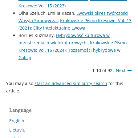
Kresowe: Vol. 15 (2023)
Olha Szeluch, Emilia Kazan,
Lwowski okres twórczości
Wasyla Simowycza
,
Krakowskie Pismo Kresowe: Vol. 13
(2021): Elity intelektualne Lwowa
Börries Kuzmany,
Hybrydowość kulturowa w
przestrzeniach wielokulturowych
,
Krakowskie Pismo
Kresowe: Vol. 16 (2024): Tożsamości hybrydowe w
Galicji
1-10 of 92
Next
You may also
start an advanced similarity search
for this
article.
Language
English
Lietuvių