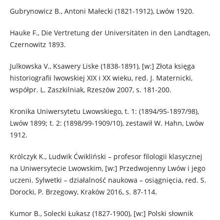
Gubrynowicz B., Antoni Małecki (1821-1912), Lwów 1920.
Hauke F., Die Vertretung der Universitäten in den Landtagen,
Czernowitz 1893.
Julkowska V., Ksawery Liske (1838-1891), [w:] Złota księga
historiografii lwowskiej XIX i XX wieku, red. J. Maternicki,
współpr. L. Zaszkilniak, Rzeszów 2007, s. 181-200.
Kronika Uniwersytetu Lwowskiego, t. 1: (1894/95-1897/98),
Lwów 1899; t. 2: (1898/99-1909/10), zestawił W. Hahn, Lwów
1912.
Królczyk K., Ludwik Ćwikliński – profesor filologii klasycznej
na Uniwersytecie Lwowskim, [w:] Przedwojenny Lwów i jego
uczeni. Sylwetki – działalność naukowa – osiągnięcia, red. S.
Dorocki, P. Brzegowy, Kraków 2016, s. 87-114.
Kumor B., Solecki Łukasz (1827-1900), [w:] Polski słownik