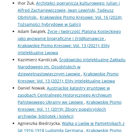
Ihor Żuk,
Architekci pogranicza kulturowego: Julian i
Alfred Zachariewiczowie, Iwan Lewiński, Tadeusz
Obmiński
,
Krakowskie Pismo Kresowe: Vol. 16 (2024):
Tożsamości hybrydowe w Galicji
Adam Świątek,
Życie i twórczość Platona Kosteckiego
jako wyzwanie biograficzne i źródłoznawcze
,
Krakowskie Pismo Kresowe: Vol. 13 (2021): Elity
intelektualne Lwowa
Kazimierz Karolczak,
Środowisko intelektualne Zakładu
Narodowego im. Ossolińskich w
dziewiętnastowiecznym Lwowie
,
Krakowskie Pismo
Kresowe: Vol. 13 (2021): Elity intelektualne Lwowa
Daniel Nowak,
Austriackie katastry gruntowe w
zasobach Centralnego Historycznego Archiwum
Państwowego Ukrainy we Lwowie
,
Krakowskie Pismo
Kresowe: Vol. 11 (2019): Zbiory pogalicyjskich
archiwów, bibliotek i kolekcji
Agnieszka Biedrzycka,
Walka o Lwów w Pamiętnikach z
lat 1916-1918 Ludomiła Germana
,
Krakowskie Pismo