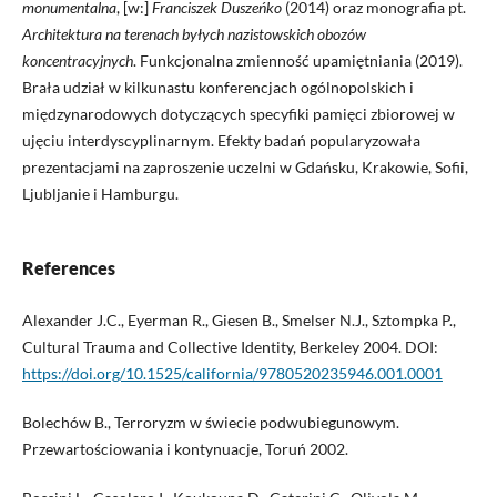
monumentalna
, [w:]
Franciszek Duszeńko
(2014) oraz monografia pt.
Architektura na terenach byłych nazistowskich obozów
koncentracyjnych
. Funkcjonalna zmienność upamiętniania (2019).
Brała udział w kilkunastu konferencjach ogólnopolskich i
międzynarodowych dotyczących specyfiki pamięci zbiorowej w
ujęciu interdyscyplinarnym. Efekty badań popularyzowała
prezentacjami na zaproszenie uczelni w Gdańsku, Krakowie, Sofii,
Ljubljanie i Hamburgu.
References
Alexander J.C., Eyerman R., Giesen B., Smelser N.J., Sztompka P.,
Cultural Trauma and Collective Identity, Berkeley 2004. DOI:
https://doi.org/10.1525/california/9780520235946.001.0001
Bolechów B., Terroryzm w świecie podwubiegunowym.
Przewartościowania i kontynuacje, Toruń 2002.