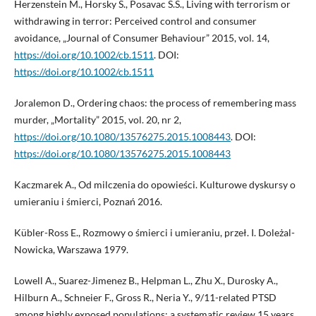
Herzenstein M., Horsky S., Posavac S.S., Living with terrorism or
withdrawing in terror: Perceived control and consumer
avoidance, „Journal of Consumer Behaviour” 2015, vol. 14,
https://doi.org/10.1002/cb.1511
. DOI:
https://doi.org/10.1002/cb.1511
Joralemon D., Ordering chaos: the process of remembering mass
murder, „Mortality” 2015, vol. 20, nr 2,
https://doi.org/10.1080/13576275.2015.1008443
. DOI:
https://doi.org/10.1080/13576275.2015.1008443
Kaczmarek A., Od milczenia do opowieści. Kulturowe dyskursy o
umieraniu i śmierci, Poznań 2016.
Kübler-Ross E., Rozmowy o śmierci i umieraniu, przeł. I. Doleżal-
Nowicka, Warszawa 1979.
Lowell A., Suarez-Jimenez B., Helpman L., Zhu X., Durosky A.,
Hilburn A., Schneier F., Gross R., Neria Y., 9/11-related PTSD
among highly exposed populations: a systematic review 15 years