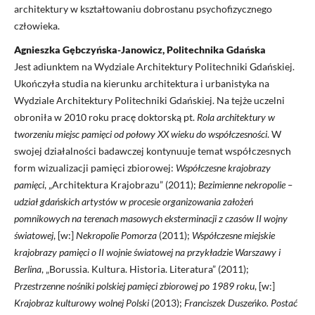
architektury w kształtowaniu dobrostanu psychofizycznego
człowieka.
Agnieszka Gębczyńska-Janowicz, Politechnika Gdańska
Jest adiunktem na Wydziale Architektury Politechniki Gdańskiej.
Ukończyła studia na kierunku architektura i urbanistyka na
Wydziale Architektury Politechniki Gdańskiej. Na tejże uczelni
obroniła w 2010 roku pracę doktorską pt.
Rola architektury w
tworzeniu miejsc pamięci od połowy XX wieku do współczesności
. W
swojej działalności badawczej kontynuuje temat współczesnych
form wizualizacji pamięci zbiorowej:
Współczesne krajobrazy
pamięci
, „Architektura Krajobrazu” (2011);
Bezimienne nekropolie –
udział gdańskich artystów w procesie organizowania założeń
pomnikowych na terenach masowych eksterminacji z czasów II wojny
światowej
, [w:]
Nekropolie Pomorza
(2011);
Współczesne miejskie
krajobrazy pamięci o II wojnie światowej na przykładzie Warszawy i
Berlina
, „Borussia. Kultura. Historia. Literatura” (2011);
Przestrzenne nośniki polskiej pamięci zbiorowej po 1989 roku
, [w:]
Krajobraz kulturowy wolnej Polski
(2013);
Franciszek Duszeńko. Postać