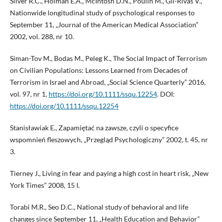
Silver R.C., Holman E.A., McIntosh D.N., Poulin M., Gil-Rivas V.,
Nationwide longitudinal study of psychological responses to
September 11, „Journal of the American Medical Association”
2002, vol. 288, nr 10.
Siman-Tov M., Bodas M., Peleg K., The Social Impact of Terrorism
on Civilian Populations: Lessons Learned from Decades of
Terrorism in Israel and Abroad, „Social Science Quarterly” 2016,
vol. 97, nr 1,
https://doi.org/10.1111/ssqu.12254
. DOI:
https://doi.org/10.1111/ssqu.12254
Stanisławiak E., Zapamiętać na zawsze, czyli o specyfice
wspomnień fleszowych, „Przegląd Psychologiczny” 2002, t. 45, nr
3.
Tierney J., Living in fear and paying a high cost in heart risk, „New
York Times” 2008, 15 I.
Torabi M.R., Seo D.C., National study of behavioral and life
changes since September 11, „Health Education and Behavior”