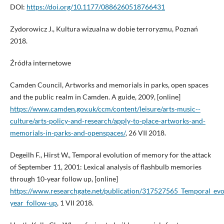
DOI:
https://doi.org/10.1177/0886260518766431
Zydorowicz J., Kultura wizualna w dobie terroryzmu, Poznań
2018.
Źródła internetowe
Camden Council, Artworks and memorials in parks, open spaces
and the public realm in Camden. A guide, 2009, [online]
https://www.camden.gov.uk/ccm/content/leisure/arts-music--
culture/arts-policy-and-research/apply-to-place-artworks-and-
memorials-in-parks-and-openspaces/
, 26 VII 2018.
Degeilh F., Hirst W., Temporal evolution of memory for the attack
of September 11, 2001: Lexical analysis of flashbulb memories
through 10-year follow up, [online]
https://www.researchgate.net/publication/317527565_Temporal_evo
year_follow-up
, 1 VII 2018.