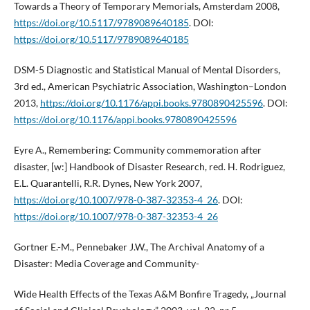
Towards a Theory of Temporary Memorials, Amsterdam 2008,
https://doi.org/10.5117/9789089640185
. DOI:
https://doi.org/10.5117/9789089640185
DSM-5 Diagnostic and Statistical Manual of Mental Disorders,
3rd ed., American Psychiatric Association, Washington–London
2013,
https://doi.org/10.1176/appi.books.9780890425596
. DOI:
https://doi.org/10.1176/appi.books.9780890425596
Eyre A., Remembering: Community commemoration after
disaster, [w:] Handbook of Disaster Research, red. H. Rodriguez,
E.L. Quarantelli, R.R. Dynes, New York 2007,
https://doi.org/10.1007/978-0-387-32353-4_26
. DOI:
https://doi.org/10.1007/978-0-387-32353-4_26
Gortner E.-M., Pennebaker J.W., The Archival Anatomy of a
Disaster: Media Coverage and Community-
Wide Health Effects of the Texas A&M Bonfire Tragedy, „Journal