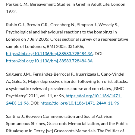
Parkes C.M., Bereavement: Studies in Grief in Adult Life, London
1972.
Rubin G.J., Brewin C.R., Greenberg N., Simpson J., Wessely S.,
Psychological and behavioural reactions to the bombings in
London on 7 July 2005: Cross sectional survey of a representative
sample of Londoners, BMJ 2005, 331:606,
https://doi.org/10.1136/bmj.38583.728484.3A
. DOI:
https://doi.org/10.1136/bmj.38583.728484.3A
Salguero J.M., Fernández-Berrocal P., Iruarrizaga I., Cano-Vindel
A., Galea S., Major depressive disorder following terrorist attacks:
a systematic review of prevalence, course and correlates, „BMC
Psychiatry” 2011, vol. 11, nr 96,
https://doi.org/10.1186/1471-
244X-11-96
. DOI:
https://doi.org/10.1186/1471-244X-11-96
Santino J., Between Commemoration and Social Activism:
Spontaneous Shrines, Grassroots Memorialization, and the Public
Ritualesque in Derry, [w:] Grassroots Memorials. The Politics of