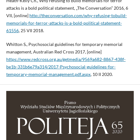
Heath-Kelly Ch., Why refusing to build memorials for terror
attacks is a bold political statement, „The Conversation” 2016, 6
VII, [online]
http://theconversation.com/why-refusing-tobuild-
memorials-for-terror-attacks-is-a-bold-political-statement-
61556
, 25 VII 2018.
Whitton S., Psychosocial guidelines for temporary memorial
management, Australian Red Cross 2017, [online]
https://www.redcross.org.au/getmedia/9569a682-8867-438f-
be1b-331b6e79a314/2017-Psychosocial-guidelines-for-
temporary-memorial-management.pdf.aspx
, 10 II 2020.