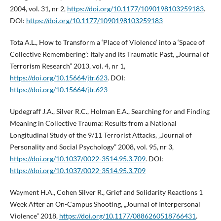
2004, vol. 31, nr 2,
https://doi.org/10.1177/1090198103259183
.
DOI:
https://doi.org/10.1177/1090198103259183
Tota A.L., How to Transform a ‘Place of Violence’ into a ‘Space of
Collective Remembering’: Italy and its Traumatic Past, „Journal of
Terrorism Research” 2013, vol. 4, nr 1,
https://doi.org/10.15664/jtr.623
. DOI:
https://doi.org/10.15664/jtr.623
Updegraff J.A., Silver R.C., Holman E.A., Searching for and Finding
Meaning in Collective Trauma: Results from a National
Longitudinal Study of the 9/11 Terrorist Attacks, „Journal of
Personality and Social Psychology” 2008, vol. 95, nr 3,
https://doi.org/10.1037/0022-3514.95.3.709
. DOI:
https://doi.org/10.1037/0022-3514.95.3.709
Wayment H.A., Cohen Silver R., Grief and Solidarity Reactions 1
Week After an On-Campus Shooting, „Journal of Interpersonal
Violence” 2018,
https://doi.org/10.1177/0886260518766431
.