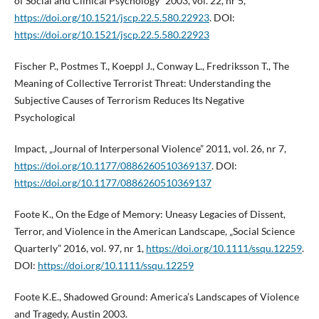
of Social and Clinical Psychology” 2003, vol. 22, nr 5,
https://doi.org/10.1521/jscp.22.5.580.22923
. DOI:
https://doi.org/10.1521/jscp.22.5.580.22923
Fischer P., Postmes T., Koeppl J., Conway L., Fredriksson T., The
Meaning of Collective Terrorist Threat: Understanding the
Subjective Causes of Terrorism Reduces Its Negative
Psychological
Impact, „Journal of Interpersonal Violence” 2011, vol. 26, nr 7,
https://doi.org/10.1177/0886260510369137
. DOI:
https://doi.org/10.1177/0886260510369137
Foote K., On the Edge of Memory: Uneasy Legacies of Dissent,
Terror, and Violence in the American Landscape, „Social Science
Quarterly” 2016, vol. 97, nr 1,
https://doi.org/10.1111/ssqu.12259
.
DOI:
https://doi.org/10.1111/ssqu.12259
Foote K.E., Shadowed Ground: America’s Landscapes of Violence
and Tragedy, Austin 2003.