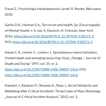
Freud Z., Psychologia nieświadomości, przeł. R. Reszke, Warszawa
2010.
Garfin D.R., Holman E.A., Terrorism and health, [w:] Encyclopedia
of Mental Health, t. 4, red. A. Deutsch, H. Fishman, New York
2016,
https://doi.org/10.1016/B978-0-12-397045-9.00171-3
.
DOI:
https://doi.org/10.1016/B978-0-12-397045-9.00171-3
Haney C.A., Leimer C., Lowery J., Spontaneous memorialization:
Violent death and emerging mourning ritual, „Omega – Journal of
Death and Dying” 1997, vol. 35, nr 2,
https://doi.org/10.2190/7U8W-540L-QWX9-1VL6
. DOI:
https://doi.org/10.2190/7U8W-540L-QWX9-1VL6
Hawdon J., Räsänen P., Oksanen A., Ryan J., Social Solidarity and
Wellbeing after Critical Incidents: Three Cases of Mass Shootings,
„Journal of Critical Incident Analysis” 2012, vol. 3.