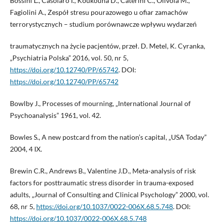
Bossini L., Casolaro I., Koukouna D., Caterini C., Olivola M.,
Fagiolini A., Zespół stresu pourazowego u ofiar zamachów
terrorystycznych – studium porównawcze wpływu wydarzeń
traumatycznych na życie pacjentów, przeł. D. Metel, K. Cyranka,
„Psychiatria Polska” 2016, vol. 50, nr 5,
https://doi.org/10.12740/PP/65742
. DOI:
https://doi.org/10.12740/PP/65742
Bowlby J., Processes of mourning, „International Journal of
Psychoanalysis” 1961, vol. 42.
Bowles S., A new postcard from the nation’s capital, „USA Today”
2004, 4 IX.
Brewin C.R., Andrews B., Valentine J.D., Meta-analysis of risk
factors for posttraumatic stress disorder in trauma-exposed
adults, „Journal of Consulting and Clinical Psychology” 2000, vol.
68, nr 5,
https://doi.org/10.1037/0022-006X.68.5.748
. DOI:
https://doi.org/10.1037/0022-006X.68.5.748