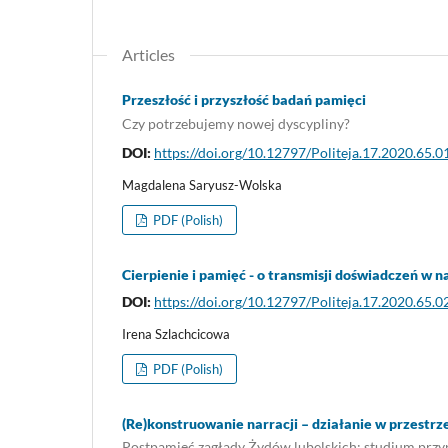
Articles
Przeszłość i przyszłość badań pamięci
Czy potrzebujemy nowej dyscypliny?
DOI:
https://doi.org/10.12797/Politeja.17.2020.65.0
Magdalena Saryusz-Wolska
PDF (Polish)
Cierpienie i pamięć - o transmisji doświadczeń w na
DOI:
https://doi.org/10.12797/Politeja.17.2020.65.0
Irena Szlachcicowa
PDF (Polish)
(Re)konstruowanie narracji – działanie w przestrz
Postpamięć zagłady Żydów lubelskich: studium prz