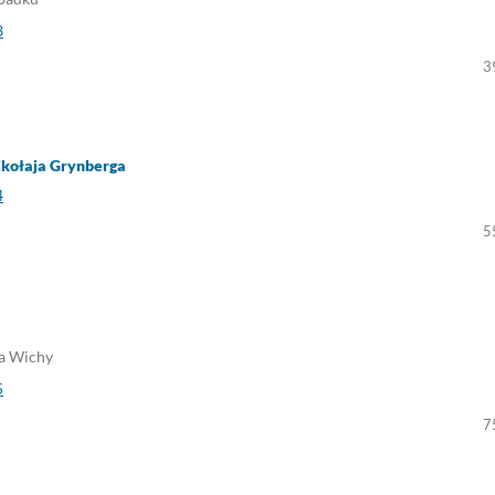
3
3
ikołaja Grynberga
4
5
na Wichy
5
7