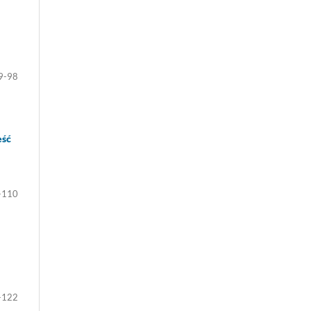
9-98
eść
-110
-122