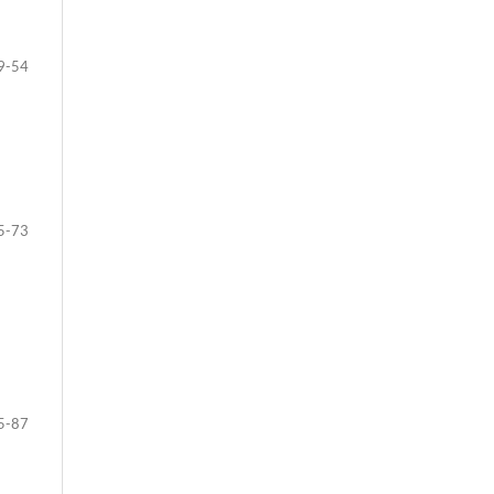
9-54
5-73
5-87