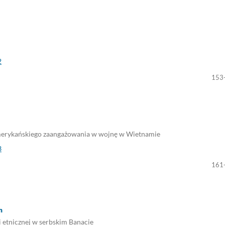
2
153
 amerykańskiego zaangażowania w wojnę w Wietnamie
3
161
m
i etnicznej w serbskim Banacie