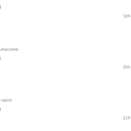
4
189
sumpcyjnej
5
205
 opinii
6
219