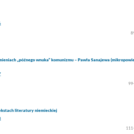
6
8
nieniach „późnego wnuka” komunizmu – Pawła Sanajewa (mikropowi
7
99
stach literatury niemieckiej
8
111