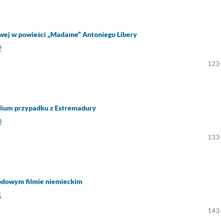
owej w powieści „Madame” Antoniego Libery
9
123
udium przypadku z Estremadury
0
133
odowym filmie niemieckim
1
143