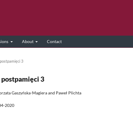
sions
About
Contact
 postpamięci 3
a postpamięci 3
orzata Gaszyńska-Magiera and Paweł Plichta
04-2020