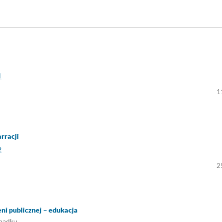
1
1
rracji
2
2
eni publicznej – edukacja
ypadku