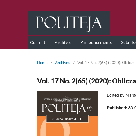
Current
Archives
Announcements
Submis
Home
/
Archives
/
Vol. 17 No. 2(65) (2020): Oblicza
Vol. 17 No. 2(65) (2020): Oblicz
Edited by Małg
Published:
30-