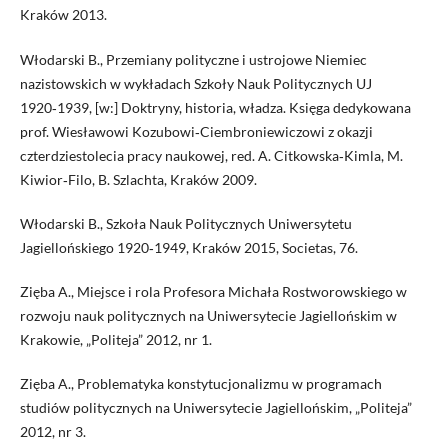
Kraków 2013.
Włodarski B., Przemiany polityczne i ustrojowe Niemiec
nazistowskich w wykładach Szkoły Nauk Politycznych UJ
1920‑1939, [w:] Doktryny, historia, władza. Księga dedykowana
prof. Wiesławowi Kozubowi‑Ciembroniewiczowi z okazji
czterdziestolecia pracy naukowej, red. A. Citkowska‑Kimla, M.
Kiwior‑Filo, B. Szlachta, Kraków 2009.
Włodarski B., Szkoła Nauk Politycznych Uniwersytetu
Jagiellońskiego 1920‑1949, Kraków 2015, Societas, 76.
Zięba A., Miejsce i rola Profesora Michała Rostworowskiego w
rozwoju nauk politycznych na Uniwersytecie Jagiellońskim w
Krakowie, „Politeja” 2012, nr 1.
Zięba A., Problematyka konstytucjonalizmu w programach
studiów politycznych na Uniwersytecie Jagiellońskim, „Politeja”
2012, nr 3.