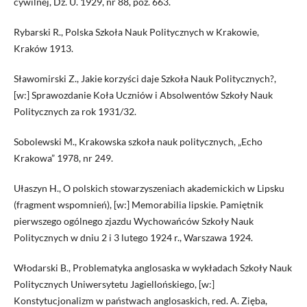
cywilnej, Dz. U. 1929, nr 88, poz. 663.
Rybarski R., Polska Szkoła Nauk Politycznych w Krakowie,
Kraków 1913.
Sławomirski Z., Jakie korzyści daje Szkoła Nauk Politycznych?,
[w:] Sprawozdanie Koła Uczniów i Absolwentów Szkoły Nauk
Politycznych za rok 1931/32.
Sobolewski M., Krakowska szkoła nauk politycznych, „Echo
Krakowa” 1978, nr 249.
Ułaszyn H., O polskich stowarzyszeniach akademickich w Lipsku
(fragment wspomnień), [w:] Memorabilia lipskie. Pamiętnik
pierwszego ogólnego zjazdu Wychowańców Szkoły Nauk
Politycznych w dniu 2 i 3 lutego 1924 r., Warszawa 1924.
Włodarski B., Problematyka anglosaska w wykładach Szkoły Nauk
Politycznych Uniwersytetu Jagiellońskiego, [w:]
Konstytucjonalizm w państwach anglosaskich, red. A. Zięba,