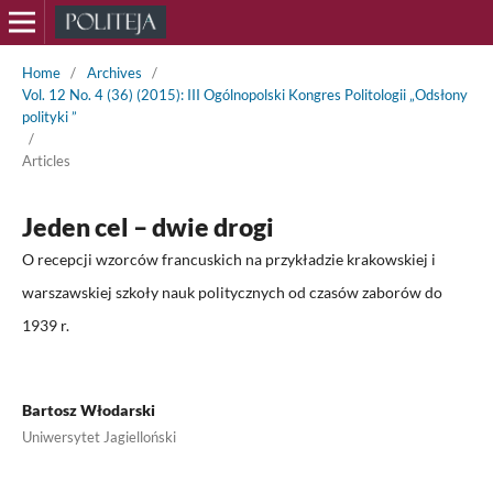
Home
/
Archives
/
Vol. 12 No. 4 (36) (2015): III Ogólnopolski Kongres Politologii „Odsłony
polityki ”
/
Articles
Jeden cel – dwie drogi
O recepcji wzorców francuskich na przykładzie krakowskiej i
warszawskiej szkoły nauk politycznych od czasów zaborów do
1939 r.
Bartosz Włodarski
Uniwersytet Jagielloński