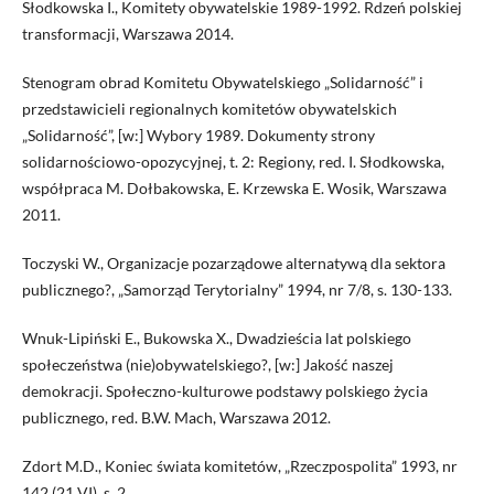
Słodkowska I., Komitety obywatelskie 1989-1992. Rdzeń polskiej
transformacji, Warszawa 2014.
Stenogram obrad Komitetu Obywatelskiego „Solidarność” i
przedstawicieli regionalnych komitetów obywatelskich
„Solidarność”, [w:] Wybory 1989. Dokumenty strony
solidarnościowo-opozycyjnej, t. 2: Regiony, red. I. Słodkowska,
współpraca M. Dołbakowska, E. Krzewska E. Wosik, Warszawa
2011.
Toczyski W., Organizacje pozarządowe alternatywą dla sektora
publicznego?, „Samorząd Terytorialny” 1994, nr 7/8, s. 130-133.
Wnuk-Lipiński E., Bukowska X., Dwadzieścia lat polskiego
społeczeństwa (nie)obywatelskiego?, [w:] Jakość naszej
demokracji. Społeczno-kulturowe podstawy polskiego życia
publicznego, red. B.W. Mach, Warszawa 2012.
Zdort M.D., Koniec świata komitetów, „Rzeczpospolita” 1993, nr
142 (21 VI), s. 2.