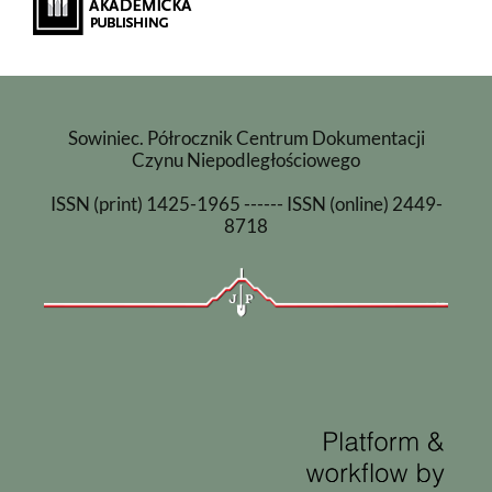
Sowiniec. Półrocznik Centrum Dokumentacji
Czynu Niepodległościowego
ISSN (print) 1425-1965 ------ ISSN (online) 2449-
8718