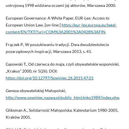
ustrojową 1998 widziana oczami jej aktorów, Warszawa 2000.
European Governance: A White Paper, EUR-Lex: Access to
European Union Law, [on-line:]
https://eur-lex.europa.eu/legal-
content/EN/TXT/?uri=COM%3A2001%3A0428%3AFIN
.
Frączek P., W poszukiwaniu tradycji. Dwa dwudziestolecia
pozarządowych inspiracji, Warszawa 2013, s. 41.
Gąsowski T., Od czerwca do maja, czyli obywatelskie wspominki,
„Krakus” 2000, nr 5(26). DOI:
https://doi.org/10.12797/Sowiniec.26.2015.47.01
Geneza obywatelskiej Małopolski,
http://www.sowiniec.nazwa.pl/public_html/mko1989/index.php
.
Gliksman A., Solidarność Małopolska. Kalendarium 1980-2005,
Kraków 2005.