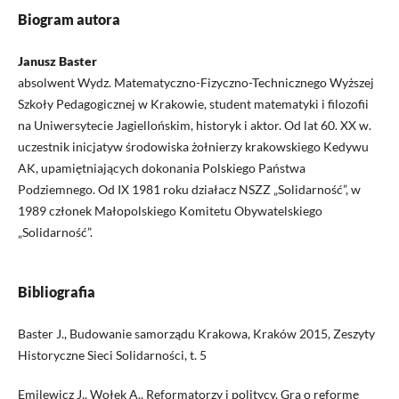
Biogram autora
Janusz Baster
absolwent Wydz. Matematyczno-Fizyczno-Technicznego Wyższej
Szkoły Pedagogicznej w Krakowie, student matematyki i filozofii
na Uniwersytecie Jagiellońskim, historyk i aktor. Od lat 60. XX w.
uczestnik inicjatyw środowiska żołnierzy krakowskiego Kedywu
AK, upamiętniających dokonania Polskiego Państwa
Podziemnego. Od IX 1981 roku działacz NSZZ „Solidarność”, w
1989 członek Małopolskiego Komitetu Obywatelskiego
„Solidarność”.
Bibliografia
Baster J., Budowanie samorządu Krakowa, Kraków 2015, Zeszyty
Historyczne Sieci Solidarności, t. 5
Emilewicz J., Wołek A., Reformatorzy i politycy. Gra o reformę