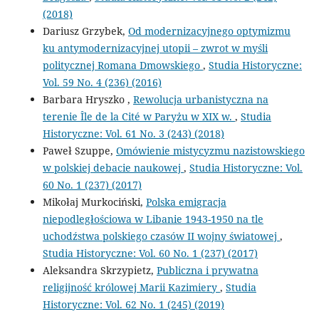
(2018)
Dariusz Grzybek,
Od modernizacyjnego optymizmu
ku antymodernizacyjnej utopii – zwrot w myśli
politycznej Romana Dmowskiego
,
Studia Historyczne:
Vol. 59 No. 4 (236) (2016)
Barbara Hryszko ,
Rewolucja urbanistyczna na
terenie Île de la Cité w Paryżu w XIX w.
,
Studia
Historyczne: Vol. 61 No. 3 (243) (2018)
Paweł Szuppe,
Omówienie mistycyzmu nazistowskiego
w polskiej debacie naukowej
,
Studia Historyczne: Vol.
60 No. 1 (237) (2017)
Mikołaj Murkociński,
Polska emigracja
niepodległościowa w Libanie 1943-1950 na tle
uchodźstwa polskiego czasów II wojny światowej
,
Studia Historyczne: Vol. 60 No. 1 (237) (2017)
Aleksandra Skrzypietz,
Publiczna i prywatna
religijność królowej Marii Kazimiery
,
Studia
Historyczne: Vol. 62 No. 1 (245) (2019)