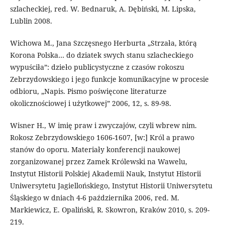
szlacheckiej, red. W. Bednaruk, A. Dębiński, M. Lipska,
Lublin 2008.
Wichowa M., Jana Szczęsnego Herburta „Strzała, którą
Korona Polska… do dziatek swych stanu szlacheckiego
wypuściła”: dzieło publicystyczne z czasów rokoszu
Zebrzydowskiego i jego funkcje komunikacyjne w procesie
odbioru, „Napis. Pismo poświęcone literaturze
okolicznościowej i użytkowej” 2006, 12, s. 89-98.
Wisner H., W imię praw i zwyczajów, czyli wbrew nim.
Rokosz Zebrzydowskiego 1606-1607, [w:] Król a prawo
stanów do oporu. Materiały konferencji naukowej
zorganizowanej przez Zamek Królewski na Wawelu,
Instytut Historii Polskiej Akademii Nauk, Instytut Historii
Uniwersytetu Jagiellońskiego, Instytut Historii Uniwersytetu
Śląskiego w dniach 4-6 października 2006, red. M.
Markiewicz, E. Opaliński, R. Skowron, Kraków 2010, s. 209-
219.