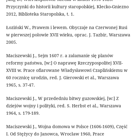
Przyczynki do historii kultury staropolskiej, Kłecko-Gniezno
2012, Biblioteka Staropolska, t. 1.
Łoziński W., Prawem i lewem. Obyczaje na Czerwonej Rusi
w pierwszej połowie XVII wieku, oprac. J. Tazbir, Warszawa
2005.
Maciszewski J., Sejm 1607 r. a załamanie się planów
reformy państwa, [w:] O naprawę Rzeczypospolitej XVII-
XVIII w. Prace ofiarowane Władysławowi Czaplińskiemu w
60 rocznicę urodzin, red. J. Gierowski et al., Warszawa
1965, s. 37-47.
Maciszewski J., W przededniu bitwy guzowskiej, [w:] Z
dziejów wojny i polityki, red. S. Herbst et al., Warszawa
1964, s. 179-189.
Maciszewski J., Wojna domowa w Polsce (1606-1609), Część
I. Od Stężycy do Janowca, Wrocław 1960, Prace