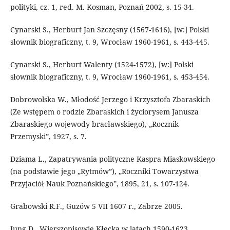
polityki, cz. 1, red. M. Kosman, Poznań 2002, s. 15-34.
Cynarski S., Herburt Jan Szczęsny (1567-1616), [w:] Polski
słownik biograficzny, t. 9, Wrocław 1960-1961, s. 443-445.
Cynarski S., Herburt Walenty (1524-1572), [w:] Polski
słownik biograficzny, t. 9, Wrocław 1960-1961, s. 453-454.
Dobrowolska W., Młodość Jerzego i Krzysztofa Zbaraskich
(Ze wstępem o rodzie Zbaraskich i życiorysem Janusza
Zbaraskiego wojewody bracławskiego), „Rocznik
Przemyski”, 1927, s. 7.
Dziama L., Zapatrywania polityczne Kaspra Miaskowskiego
(na podstawie jego „Rytmów”), „Roczniki Towarzystwa
Przyjaciół Nauk Poznańskiego”, 1895, 21, s. 107-124.
Grabowski R.F., Guzów 5 VII 1607 r., Zabrze 2005.
Jung D., Wierszopisowie Kłecka w latach 1590-1623.