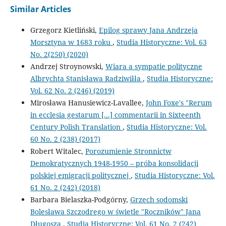
Similar Articles
Grzegorz Kietliński,
Epilog sprawy Jana Andrzeja
Morsztyna w 1683 roku
,
Studia Historyczne: Vol. 63
No. 2(250) (2020)
Andrzej Stroynowski,
Wiara a sympatie polityczne
Albrychta Stanisława Radziwiłła
,
Studia Historyczne:
Vol. 62 No. 2 (246) (2019)
Mirosława Hanusiewicz-Lavallee,
John Foxe's "Rerum
in ecclesia gestarum [...] commentarii in Sixteenth
Century Polish Translation
,
Studia Historyczne: Vol.
60 No. 2 (238) (2017)
Robert Witalec,
Porozumienie Stronnictw
Demokratycznych 1948-1950 – próba konsolidacji
polskiej emigracji politycznej
,
Studia Historyczne: Vol.
61 No. 2 (242) (2018)
Barbara Bielaszka-Podgórny,
Grzech sodomski
Bolesława Szczodrego w świetle "Roczników" Jana
Długosza
,
Studia Historyczne: Vol. 61 No. 2 (242)