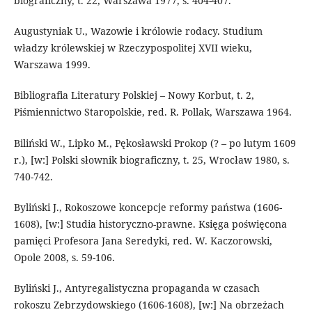
biograficzny, t. 22, Warszawa 1977, s. 404-407.
Augustyniak U., Wazowie i królowie rodacy. Studium
władzy królewskiej w Rzeczypospolitej XVII wieku,
Warszawa 1999.
Bibliografia Literatury Polskiej – Nowy Korbut, t. 2,
Piśmiennictwo Staropolskie, red. R. Pollak, Warszawa 1964.
Biliński W., Lipko M., Pękosławski Prokop (? – po lutym 1609
r.), [w:] Polski słownik biograficzny, t. 25, Wrocław 1980, s.
740-742.
Byliński J., Rokoszowe koncepcje reformy państwa (1606-
1608), [w:] Studia historyczno-prawne. Księga poświęcona
pamięci Profesora Jana Seredyki, red. W. Kaczorowski,
Opole 2008, s. 59-106.
Byliński J., Antyregalistyczna propaganda w czasach
rokoszu Zebrzydowskiego (1606-1608), [w:] Na obrzeżach