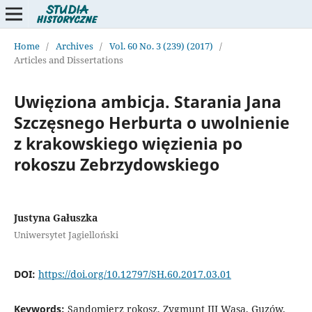
Home
/
Archives
/
Vol. 60 No. 3 (239) (2017)
/
Articles and Dissertations
Uwięziona ambicja. Starania Jana
Szczęsnego Herburta o uwolnienie
z krakowskiego więzienia po
rokoszu Zebrzydowskiego
Justyna Gałuszka
Uniwersytet Jagielloński
DOI:
https://doi.org/10.12797/SH.60.2017.03.01
Keywords:
Sandomierz rokosz, Zygmunt III Wasa, Guzów,