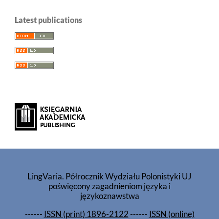
Latest publications
LingVaria. Półrocznik Wydziału Polonistyki UJ
poświęcony zagadnieniom języka i
językoznawstwa
------
ISSN (print) 1896-2122
------
ISSN (online)