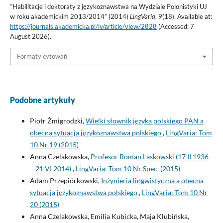
“Habilitacje i doktoraty z językoznawstwa na Wydziale Polonistyki UJ
w roku akademickim 2013/2014” (2014)
LingVaria
, 9(18). Available at:
https://journals.akademicka.pl/lv/article/view/2828
(Accessed: 7
August 2026).
Formaty cytowań
Podobne artykuły
Piotr Żmigrodzki,
Wielki słownik języka polskiego PAN a
obecna sytuacja językoznawstwa polskiego
,
LingVaria: Tom
10 Nr 19 (2015)
Anna Czelakowska,
Profesor Roman Laskowski (17 II 1936
– 21 VI 2014)
,
LingVaria: Tom 10 Nr Spec. (2015)
Adam Przepiórkowski,
Inżynieria lingwistyczna a obecna
sytuacja językoznawstwa polskiego
,
LingVaria: Tom 10 Nr
20 (2015)
Anna Czelakowska, Emilia Kubicka, Maja Klubińska,