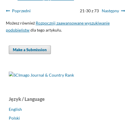
Poprzedni
21-30 z 73
Następny
Możesz również
Rozpocznij zaawansowane wyszukiwanie
podobieństw
dla tego artykułu.
Make a Submission
Język / Language
English
Polski