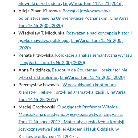
Słowniki przed sądem
,
LingVaria: Tom 11 Nr 21 (2016)
Alicja Pihan-Kijasowa,
Początki językoznawstwa
polonistycznego na Uniwersytecie Poznańskim
,
LingVaria:
Tom 15 Nr 2(30) (2020)
Władysław T. Miodunka,
Rozważania nad koncepcją historii
językoznawstwa polskiego
,
LingVaria: Tom 15 Nr 2(30)
(2020)
Renata Przybylska,
Kolokacje a analiza semantyczna wyrazu
,
LingVaria: Tom 15 Nr 2(30) (2020)
Anna Pajdzińska,
Baudouin de Courtenay – prekursor nie
tylko strukturalizmu
,
LingVaria: Tom 15 Nr 2(30) (2020)
Przemysław Łozowski,
W poszukiwaniu kontinuum
gramatyki i leksyki: przykład gramatykalizacji
,
LingVaria:
Tom 14 Nr 28 (2019)
Maciej Grochowski,
O poglądach Profesora Witolda
Mańczaka na paradygmaty językoznawstwa
,
LingVaria:
Tom 12 Nr spec (2017): Materiały z posiedzenia Komisji
Językoznawstwa Polskiej Akademii Nauk Oddziału w
Krakowie odbytego 12 I 2017 r.