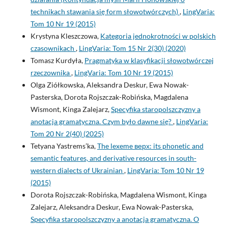
technikach stawania się form słowotwórczych)
,
LingVaria:
Tom 10 Nr 19 (2015)
Krystyna Kleszczowa,
Kategoria jednokrotności w polskich
czasownikach
,
LingVaria: Tom 15 Nr 2(30) (2020)
Tomasz Kurdyła,
Pragmatyka w klasyfikacji słowotwórczej
rzeczownika
,
LingVaria: Tom 10 Nr 19 (2015)
Olga Ziółkowska, Aleksandra Deskur, Ewa Nowak-
Pasterska, Dorota Rojszczak-Robińska, Magdalena
Wismont, Kinga Zalejarz,
Specyfika staropolszczyzny a
anotacja gramatyczna. Czym było dawne się?
,
LingVaria:
Tom 20 Nr 2(40) (2025)
Tetyana Yastrems’ka,
The lexeme верх: its phonetic and
semantic features, and derivative resources in south-
western dialects of Ukrainian
,
LingVaria: Tom 10 Nr 19
(2015)
Dorota Rojszczak-Robińska, Magdalena Wismont, Kinga
Zalejarz, Aleksandra Deskur, Ewa Nowak-Pasterska,
Specyfika staropolszczyzny a anotacja gramatyczna. O