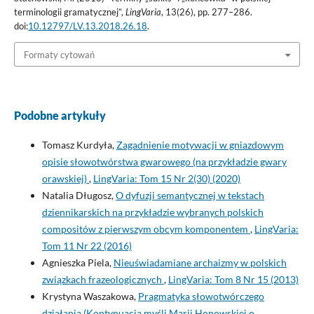
terminologii gramatycznej”,
LingVaria
, 13(26), pp. 277–286.
doi:
10.12797/LV.13.2018.26.18
.
Formaty cytowań
Podobne artykuły
Tomasz Kurdyła,
Zagadnienie motywacji w gniazdowym
opisie słowotwórstwa gwarowego (na przykładzie gwary
orawskiej)
,
LingVaria: Tom 15 Nr 2(30) (2020)
Natalia Długosz,
O dyfuzji semantycznej w tekstach
dziennikarskich na przykładzie wybranych polskich
compositów z pierwszym obcym komponentem
,
LingVaria:
Tom 11 Nr 22 (2016)
Agnieszka Piela,
Nieuświadamiane archaizmy w polskich
związkach frazeologicznych
,
LingVaria: Tom 8 Nr 15 (2013)
Krystyna Waszakowa,
Pragmatyka słowotwórczego
działania (Kontynuacja myśli Marii Honowskiej o