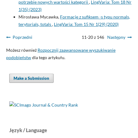
potrzebie nowych wartości kategorii
,
LingVaria: Tom 18 Nr
1(35) (2023)
Mirosława Mycawka,
Formacje z sufiksem -s typu normals,
terytorials, totals
,
LingVaria: Tom 15 Nr 1(29) (2020)
Poprzedni
11-20 z 146
Następny
Możesz również
Rozpocznij zaawansowane wyszukiwanie
podobieństw
dla tego artykułu.
Make a Submission
Język / Language