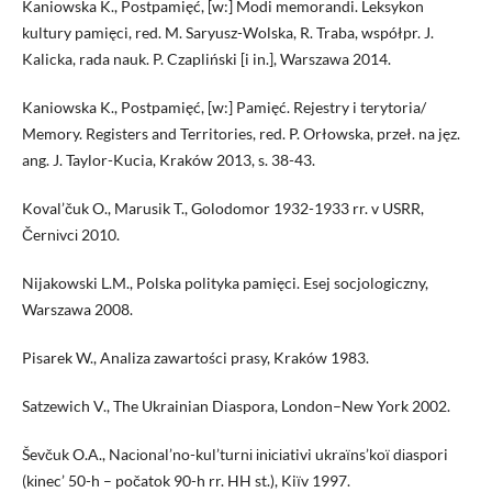
Kaniowska K., Postpamięć, [w:] Modi memorandi. Leksykon
kultury pamięci, red. M. Saryusz-Wolska, R. Traba, współpr. J.
Kalicka, rada nauk. P. Czapliński [i in.], Warszawa 2014.
Kaniowska K., Postpamięć, [w:] Pamięć. Rejestry i terytoria/
Memory. Registers and Territories, red. P. Orłowska, przeł. na jęz.
ang. J. Taylor-Kucia, Kraków 2013, s. 38-43.
Koval’čuk O., Marusik T., Golodomor 1932-1933 rr. v USRR,
Černіvcі 2010.
Nijakowski L.M., Polska polityka pamięci. Esej socjologiczny,
Warszawa 2008.
Pisarek W., Analiza zawartości prasy, Kraków 1983.
Satzewich V., The Ukrainian Diaspora, London–New York 2002.
Ševčuk O.A., Nacіonal’no-kul’turnі іnіcіativi ukraїns’koї dіaspori
(kіnec’ 50-h – počatok 90-h rr. HH st.), Kiїv 1997.