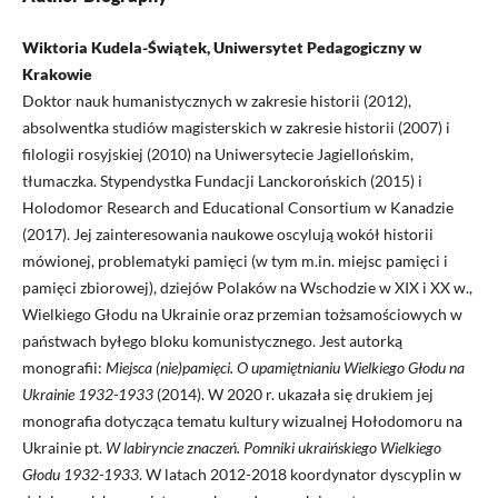
Wiktoria Kudela-Świątek, Uniwersytet Pedagogiczny w
Krakowie
Doktor nauk humanistycznych w zakresie historii (2012),
absolwentka studiów magisterskich w zakresie historii (2007) i
filologii rosyjskiej (2010) na Uniwersytecie Jagiellońskim,
tłumaczka. Stypendystka Fundacji Lanckorońskich (2015) i
Holodomor Research and Educational Consortium w Kanadzie
(2017). Jej zainteresowania naukowe oscylują wokół historii
mówionej, problematyki pamięci (w tym m.in. miejsc pamięci i
pamięci zbiorowej), dziejów Polaków na Wschodzie w XIX i XX w.,
Wielkiego Głodu na Ukrainie oraz przemian tożsamościowych w
państwach byłego bloku komunistycznego. Jest autorką
monografii:
Miejsca (nie)pamięci. O upamiętnianiu Wielkiego Głodu na
Ukrainie 1932-1933
(2014). W 2020 r. ukazała się drukiem jej
monografia dotycząca tematu kultury wizualnej Hołodomoru na
Ukrainie pt.
W labiryncie znaczeń. Pomniki ukraińskiego Wielkiego
Głodu 1932-1933
. W latach 2012-2018 koordynator dyscyplin w