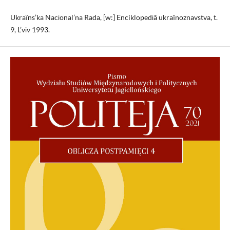
Ukraїns’ka Nacіonal’na Rada, [w:] Enciklopedіâ ukraїnoznavstva, t.
9, L’vіv 1993.