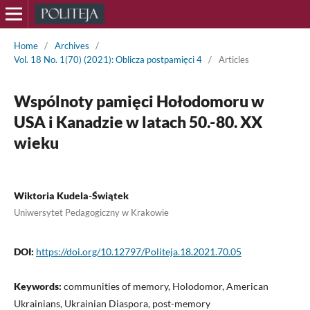
Home
/
Archives
/
Vol. 18 No. 1(70) (2021): Oblicza postpamięci 4
/
Articles
Wspólnoty pamięci Hołodomoru w
USA i Kanadzie w latach 50.-80. XX
wieku
Wiktoria Kudela-Świątek
Uniwersytet Pedagogiczny w Krakowie
DOI:
https://doi.org/10.12797/Politeja.18.2021.70.05
Keywords:
communities of memory, Holodomor, American
Ukrainians, Ukrainian Diaspora, post-memory