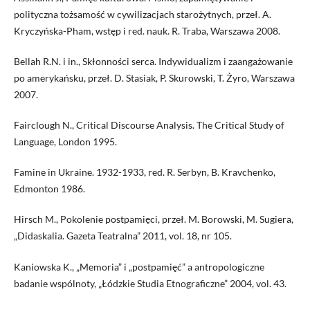
polityczna tożsamość w cywilizacjach starożytnych, przeł. A.
Kryczyńska-Pham, wstęp i red. nauk. R. Traba, Warszawa 2008.
Bellah R.N. i in., Skłonności serca. Indywidualizm i zaangażowanie
po amerykańsku, przeł. D. Stasiak, P. Skurowski, T. Żyro, Warszawa
2007.
Fairclough N., Critical Discourse Analysis. The Critical Study of
Language, London 1995.
Famine in Ukraine. 1932-1933, red. R. Serbyn, B. Kravchenko,
Edmonton 1986.
Hirsch M., Pokolenie postpamięci, przeł. M. Borowski, M. Sugiera,
„Didaskalia. Gazeta Teatralna” 2011, vol. 18, nr 105.
Kaniowska K., „Memoria” i „postpamięć” a antropologiczne
badanie wspólnoty, „Łódzkie Studia Etnograficzne” 2004, vol. 43.