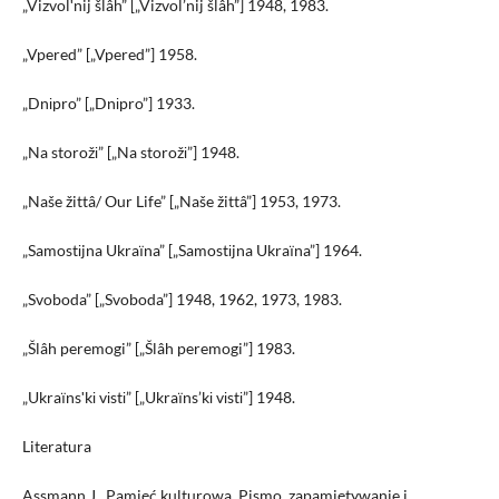
„Vizvolʹnij šlâh” [„Vizvol’nij šlâh”] 1948, 1983.
„Vpered” [„Vpered”] 1958.
„Dnіpro” [„Dnіpro”] 1933.
„Na storožі” [„Na storožі”] 1948.
„Naše žittâ/ Our Life” [„Naše žittâ”] 1953, 1973.
„Samostіjna Ukraїna” [„Samostіjna Ukraїna”] 1964.
„Svoboda” [„Svoboda”] 1948, 1962, 1973, 1983.
„Šlâh peremogi” [„Šlâh peremogi”] 1983.
„Ukraїnsʹkі vіstі” [„Ukraїns’kі vіstі”] 1948.
Literatura
Assmann J., Pamięć kulturowa. Pismo, zapamiętywanie i