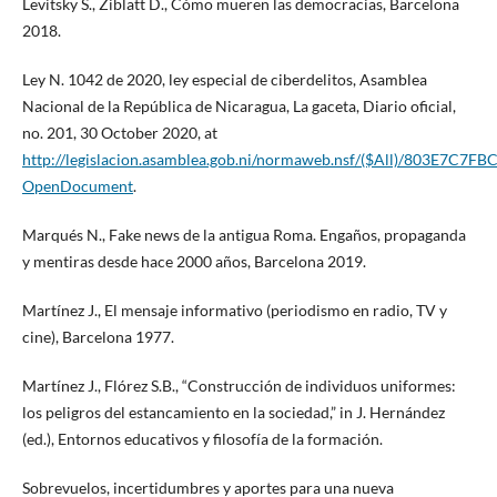
Levitsky S., Ziblatt D., Cómo mueren las democracias, Barcelona
2018.
Ley N. 1042 de 2020, ley especial de ciberdelitos, Asamblea
Nacional de la República de Nicaragua, La gaceta, Diario oficial,
no. 201, 30 October 2020, at
http://legislacion.asamblea.gob.ni/normaweb.nsf/($All)/803E7
OpenDocument
.
Marqués N., Fake news de la antigua Roma. Engaños, propaganda
y mentiras desde hace 2000 años, Barcelona 2019.
Martínez J., El mensaje informativo (periodismo en radio, TV y
cine), Barcelona 1977.
Martínez J., Flórez S.B., “Construcción de individuos uniformes:
los peligros del estancamiento en la sociedad,” in J. Hernández
(ed.), Entornos educativos y filosofía de la formación.
Sobrevuelos, incertidumbres y aportes para una nueva