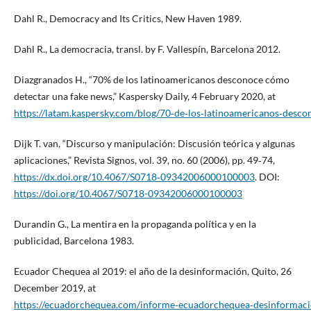
Dahl R., Democracy and Its Critics, New Haven 1989.
Dahl R., La democracia, transl. by F. Vallespín, Barcelona 2012.
Diazgranados H., “70% de los latinoamericanos desconoce cómo
detectar una fake news,” Kaspersky Daily, 4 February 2020, at
https://latam.kaspersky.com/blog/70‑de‑los‑latinoamericanos‑desc
Dijk T. van, “Discurso y manipulación: Discusión teórica y algunas
aplicaciones,” Revista Signos, vol. 39, no. 60 (2006), pp. 49‑74,
https://dx.doi.org/10.4067/S0718‑09342006000100003
. DOI:
https://doi.org/10.4067/S0718-09342006000100003
Durandin G., La mentira en la propaganda política y en la
publicidad, Barcelona 1983.
Ecuador Chequea al 2019: el año de la desinformación, Quito, 26
December 2019, at
https://ecuadorchequea.com/informe‑ecuadorchequea‑desinformaci