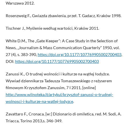
Warszawa 2012.
Rosenzweig F., Gwiazda zbawienia, przeł. T. Gadacz, Kraków 1998.
Tischner J., Myślenie według wartości, Kraków 2011.
White D.M., The „Gate Keeper”: A Case Study in the Selection of
News, „Journalism & Mass Communication Quarterly” 1950, vol.
27 (4), s. 383-390,
https://doi.org/10.1177/107769905002700403
.
DOI:
https://doi.org/10.1177/107769905002700403
Zanussi K., O trudnej wolności i kulturze na wątłej łodyżce.
Wywiad dziennikarza Tadeusza Tomaszewskiego z reżyserem
filmowym Krzysztofem Zanussim, 7 I 2011, [online]
http://www.wilnoteka.lt/artykul/krzysztof-zanussi-o-trudnej-
wolnosci-i-kulturze-na-watlej-lodyzce
.
Zavattaro F., Cronaca, [w:] Dizionario di omiletica, red. M. Sodi, A.
Triacca, Torino 2013,s. 346-349.