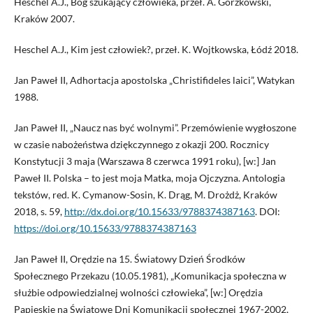
Heschel A.J., Bóg szukający człowieka, przeł. A. Gorzkowski,
Kraków 2007.
Heschel A.J., Kim jest człowiek?, przeł. K. Wojtkowska, Łódź 2018.
Jan Paweł II, Adhortacja apostolska „Christifideles laici”, Watykan
1988.
Jan Paweł II, „Naucz nas być wolnymi”. Przemówienie wygłoszone
w czasie nabożeństwa dziękczynnego z okazji 200. Rocznicy
Konstytucji 3 maja (Warszawa 8 czerwca 1991 roku), [w:] Jan
Paweł II. Polska – to jest moja Matka, moja Ojczyzna. Antologia
tekstów, red. K. Cymanow-Sosin, K. Drąg, M. Drożdż, Kraków
2018, s. 59,
http://dx.doi.org/10.15633/9788374387163
. DOI:
https://doi.org/10.15633/9788374387163
Jan Paweł II, Orędzie na 15. Światowy Dzień Środków
Społecznego Przekazu (10.05.1981), „Komunikacja społeczna w
służbie odpowiedzialnej wolności człowieka”, [w:] Orędzia
Papieskie na Światowe Dni Komunikacji społecznej 1967-2002,