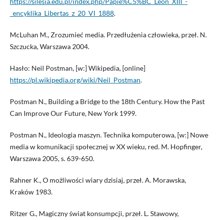
https://silesia.edu.pl/index.php/Papie%C5%BC_Leon_XIII_-
_encyklika_Libertas_z_20_VI_1888
.
McLuhan M., Zrozumieć media. Przedłużenia człowieka, przeł. N.
Szczucka, Warszawa 2004.
Hasło: Neil Postman, [w:] Wikipedia, [online]
https://pl.wikipedia.org/wiki/Neil_Postman
.
Postman N., Building a Bridge to the 18th Century. How the Past
Can Improve Our Future, New York 1999.
Postman N., Ideologia maszyn. Technika komputerowa, [w:] Nowe
media w komunikacji społecznej w XX wieku, red. M. Hopfinger,
Warszawa 2005, s. 639-650.
Rahner K., O możliwości wiary dzisiaj, przeł. A. Morawska,
Kraków 1983.
Ritzer G., Magiczny świat konsumpcji, przeł. L. Stawowy,