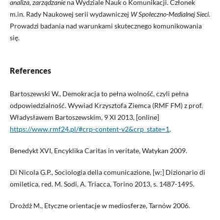
analiza, zarządzanie
na Wydziale Nauk o Komunikacji. Członek
m.in. Rady Naukowej serii wydawniczej
W Społeczno-Medialnej Sieci
.
Prowadzi badania nad warunkami skutecznego komunikowania
się.
References
Bartoszewski W., Demokracja to pełna wolność, czyli pełna
odpowiedzialność. Wywiad Krzysztofa Ziemca (RMF FM) z prof.
Władysławem Bartoszewskim, 9 XI 2013, [online]
https://www.rmf24.pl/#crp-content-v2&crp_state=1
.
Benedykt XVI, Encyklika Caritas in veritate, Watykan 2009.
Di Nicola G.P., Sociologia della comunicazione, [w:] Dizionario di
omiletica, red. M. Sodi, A. Triacca, Torino 2013, s. 1487-1495.
Drożdż M., Etyczne orientacje w mediosferze, Tarnów 2006.