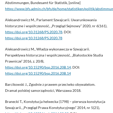
Abstimmungen, Bundesamt für Statistik, [online]
https://www.bfs.admin.ch/bfs/de/home/statistiken/politik/abstimmu
Aleksandrowicz M., Parlament Szwajcarii. Uwarunkowania
historyczne i współczesność, „Przegląd Sejmowy” 2020, nr 6(161),
https://doi.org/10.31268/PS.2020.78
. DOI:
https://doi.org/10.31268/PS.2020.78
Aleksandrowicz M., Władza wykonawcza w Szwajcarii.
Perspektywa historyczna i współczesność, „Białostockie Studia
Prawnicze” 2016, z. 20/B,
https://doi.org/10.15290/bsp.2016.20B.14
. DOI:
https://doi.org/10.15290/bsp.2016.20B.14
Barcikowski J., Zgodnie z prawem przeciwko obywatelom.
Dramat polskiej samorządności, Warszawa 2018.
Branecki T., Konstytucja helwecka (1798) – pierwsza konstytucja
Szwajcarii, „Przegląd Prawa Konstytucyjnego” 2014, nr 5(21),