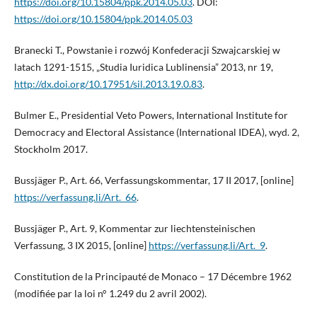
https://doi.org/10.15804/ppk.2014.05.03
. DOI:
https://doi.org/10.15804/ppk.2014.05.03
Branecki T., Powstanie i rozwój Konfederacji Szwajcarskiej w
latach 1291-1515, „Studia Iuridica Lublinensia” 2013, nr 19,
http://dx.doi.org/10.17951/sil.2013.19.0.83
.
Bulmer E., Presidential Veto Powers, International Institute for
Democracy and Electoral Assistance (International IDEA), wyd. 2,
Stockholm 2017.
Bussjäger P., Art. 66, Verfassungskommentar, 17 II 2017, [online]
https://verfassung.li/Art._66
.
Bussjäger P., Art. 9, Kommentar zur liechtensteinischen
Verfassung, 3 IX 2015, [online]
https://verfassung.li/Art._9
.
Constitution de la Principauté de Monaco – 17 Décembre 1962
(modifiée par la loi n° 1.249 du 2 avril 2002).