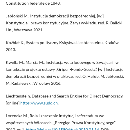
Constitution fédérale de 1848.
Jabłoński M., Instytucje demokracji bezpośredniej, [w:]
Konstytucja i prawo konstytucyjne. Zarys wykładu, red. R. Balicki
i in., Warszawa 2021.
Koźbiał K., System polityczny Księstwa Liechtensteinu, Kraków
2013.
Kwella M., Marcia M., Instytucja weta ludowego w Szwajcarii w
kontekście projektu ustawy „Gripen-Fonds-Gesetz”, [w:] Instytucje
demokracji bezpośredniej w praktyce, red. O. Hałub, M. Jabłoński,
M. Radajewski, Wrocław 2016.
Liechtenstein, Database and Search Engine for Direct Democracy,
[online]
https://www.sudd.ch
.
Lorencka M., Rola i znaczenie instytucji referendum we
współczesnych Włoszech, „Przegląd Prawa Konstytucyjnego”
2010, nr 1,
https://doi.org/10.15804/ppk.2010.01.14
. DOI: