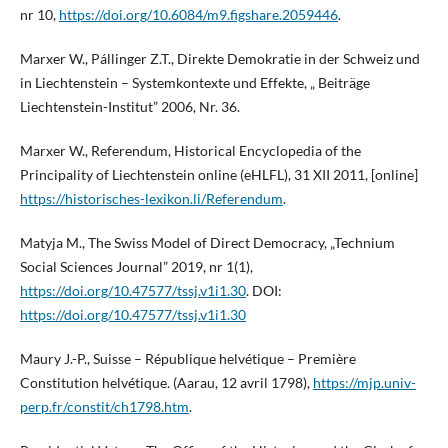
nr 10,
https://doi.org/10.6084/m9.figshare.2059446
.
Marxer W., Pállinger Z.T., Direkte Demokratie in der Schweiz und
in Liechtenstein – Systemkontexte und Effekte, „ Beiträge
Liechtenstein-Institut” 2006, Nr. 36.
Marxer W., Referendum, Historical Encyclopedia of the
Principality of Liechtenstein online (eHLFL), 31 XII 2011, [online]
https://historisches-lexikon.li/Referendum
.
Matyja M., The Swiss Model of Direct Democracy, „Technium
Social Sciences Journal” 2019, nr 1(1),
https://doi.org/10.47577/tssj.v1i1.30
. DOI:
https://doi.org/10.47577/tssj.v1i1.30
Maury J.-P., Suisse – République helvétique – Première
Constitution helvétique. (Aarau, 12 avril 1798),
https://mjp.univ-
perp.fr/constit/ch1798.htm
.