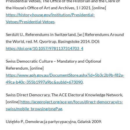
Presidential Vetoes, The Office of the Historian and the Clerk of
the House’s Office of Art and Archives, 1 I 2021, [online]
https://history.house.gov/Institution/Presidential-
Vetoes/Presidential-Vetoes
.
Serdült U., Referendums in Switzerland, [w:] Referendums Around
the World, red. M. Qvortrup, Basingstoke 2014. DOI:
https://doi.org/10.1057/9781137314703_4
Swiss Democratic Culture – Mandatory and Optional
Referendum, [online]
https://www.aph.gov.au/DocumentStore.ashx?id=5b3c2b9b-f82a-
49ca-b40c-355b1997a9bc&subId=673090
.
Swiss Direct Democracy, The ACE Electoral Knowledge Network,
[online]
https://aceproject.org/ace-en/focus/direct-democracy/cs-
swiss/mobile_browsing/onePag
.
Uziębło P., Demokracja partycypacyjna, Gdańsk 2009.