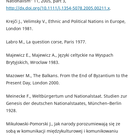
Nationalism” 11, 2005, part 3,
http://dx.doi.org/10.1111/j.1354-5078.2005.00211.x
.
Krejči J., Velimsky V., Ethnic and Political Nations in Europe,
London 1981.
Labro M., La question corse, Paris 1977.
Majewicz E., Majewicz A., Języki celtyckie na Wyspach
Brytyjskich, Wrocław 1983.
Mazower M., The Balkans. From the End of Byzantium to the
Present Day, London 2000.
Meinecke F., Weltbürgertum und Nationalstaat. Studien zur
Genesis der deutschen Nationalstaates, München–Berlin
1928.
Mikułowski-Pomorski J., Jak narody porozumiewają się ze
sobą w komunikacji międzykulturowej i komunikowaniu