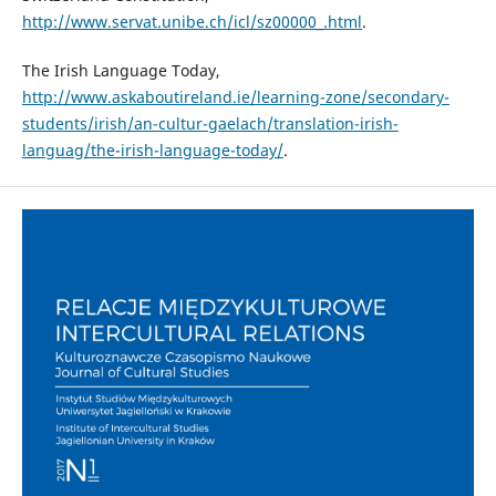
http://www.servat.unibe.ch/icl/sz00000_.html
.
The Irish Language Today,
http://www.askaboutireland.ie/learning-zone/secondary-
students/irish/an-cultur-gaelach/translation-irish-
languag/the-irish-language-today/
.