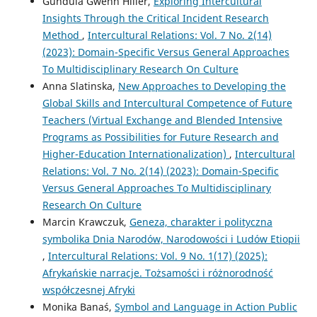
Gundula Gwenn Hiller,
Exploring Intercultural
Insights Through the Critical Incident Research
Method
,
Intercultural Relations: Vol. 7 No. 2(14)
(2023): Domain-Specific Versus General Approaches
To Multidisciplinary Research On Culture
Anna Slatinska,
New Approaches to Developing the
Global Skills and Intercultural Competence of Future
Teachers (Virtual Exchange and Blended Intensive
Programs as Possibilities for Future Research and
Higher-Education Internationalization)
,
Intercultural
Relations: Vol. 7 No. 2(14) (2023): Domain-Specific
Versus General Approaches To Multidisciplinary
Research On Culture
Marcin Krawczuk,
Geneza, charakter i polityczna
symbolika Dnia Narodów, Narodowości i Ludów Etiopii
,
Intercultural Relations: Vol. 9 No. 1(17) (2025):
Afrykańskie narracje. Tożsamości i różnorodność
współczesnej Afryki
Monika Banaś,
Symbol and Language in Action Public