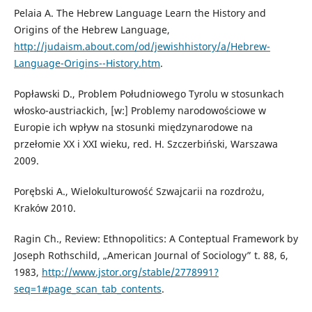
Pelaia A. The Hebrew Language Learn the History and
Origins of the Hebrew Language,
http://judaism.about.com/od/jewishhistory/a/Hebrew-
Language-Origins--History.htm
.
Popławski D., Problem Południowego Tyrolu w stosunkach
włosko-austriackich, [w:] Problemy narodowościowe w
Europie ich wpływ na stosunki międzynarodowe na
przełomie XX i XXI wieku, red. H. Szczerbiński, Warszawa
2009.
Porębski A., Wielokulturowość Szwajcarii na rozdrożu,
Kraków 2010.
Ragin Ch., Review: Ethnopolitics: A Conteptual Framework by
Joseph Rothschild, „American Journal of Sociology” t. 88, 6,
1983,
http://www.jstor.org/stable/2778991?
seq=1#page_scan_tab_contents
.