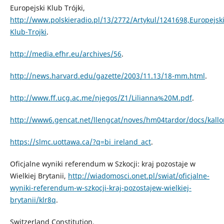
Europejski Klub Trójki,
http://www.polskieradio.pl/13/2772/Artykul/1241698,Europejski
Klub-Trojki
.
http://media.efhr.eu/archives/56
.
http://news.harvard.edu/gazette/2003/11.13/18-mm.html
.
http://www.ff.ucg.ac.me/njegos/Z1/Lilianna%20M.pdf
.
http://www6.gencat.net/llengcat/noves/hm04tardor/docs/kall
https://slmc.uottawa.ca/?q=bi_ireland_act
.
Oficjalne wyniki referendum w Szkocji: kraj pozostaje w
Wielkiej Brytanii,
http://wiadomosci.onet.pl/swiat/oficjalne-
wyniki-referendum-w-szkocji-kraj-pozostajew-wielkiej-
brytanii/klr8q
.
Switzerland Constitution,