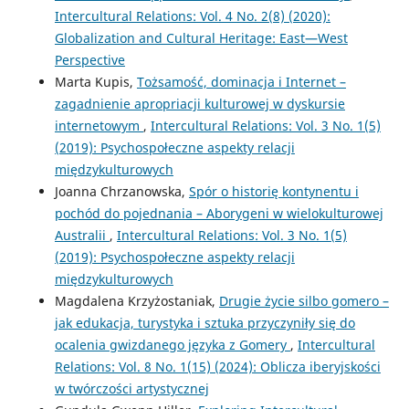
Intercultural Relations: Vol. 4 No. 2(8) (2020):
Globalization and Cultural Heritage: East—West
Perspective
Marta Kupis,
Tożsamość, dominacja i Internet –
zagadnienie apropriacji kulturowej w dyskursie
internetowym
,
Intercultural Relations: Vol. 3 No. 1(5)
(2019): Psychospołeczne aspekty relacji
międzykulturowych
Joanna Chrzanowska,
Spór o historię kontynentu i
pochód do pojednania – Aborygeni w wielokulturowej
Australii
,
Intercultural Relations: Vol. 3 No. 1(5)
(2019): Psychospołeczne aspekty relacji
międzykulturowych
Magdalena Krzyżostaniak,
Drugie życie silbo gomero –
jak edukacja, turystyka i sztuka przyczyniły się do
ocalenia gwizdanego języka z Gomery
,
Intercultural
Relations: Vol. 8 No. 1(15) (2024): Oblicza iberyjskości
w twórczości artystycznej