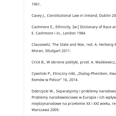
1961.
Casey J., Constitutional Law in Ireland, Dublin 2
Cashmore E., Ethnicity, [w:] Dictionary of Race a
E. Cashmore i in., London 1984.
Clausewitz. The State and War, red. A. Herberg-R
Moran, Sttutgart 2011.
Crick B., W obronie polityki, przeł. A. Waśkiewic
Cywiński P., Etniczny nikt, „Dialog-Pheniben. Kw
Romów w Polsce” 16, 2014.
Dobrzycki W., Separatyzmy i problemy narodowoś
Problemy narodowościowe w Europie i ich wpływ
międzynarodowe na przełomie XX i XXI wieku, red
Warszawa 2009.