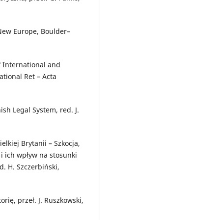
e New Europe, Boulder–
f International and
ational Ret – Acta
ish Legal System, red. J.
kiej Brytanii – Szkocja,
i ich wpływ na stosunki
. H. Szczerbiński,
orię, przeł. J. Ruszkowski,