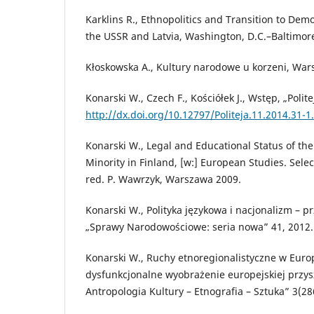
Karklins R., Ethnopolitics and Transition to Dem
the USSR and Latvia, Washington, D.C.–Baltimo
Kłoskowska A., Kultury narodowe u korzeni, War
Konarski W., Czech F., Kościółek J., Wstęp, „Polite
http://dx.doi.org/10.12797/Politeja.11.2014.31-1
Konarski W., Legal and Educational Status of t
Minority in Finland, [w:] European Studies. Sel
red. P. Wawrzyk, Warszawa 2009.
Konarski W., Polityka językowa i nacjonalizm – p
„Sprawy Narodowościowe: seria nowa” 41, 2012.
Konarski W., Ruchy etnoregionalistyczne w Europ
dysfunkcjonalne wyobrażenie europejskiej przysz
Antropologia Kultury – Etnografia – Sztuka” 3(28