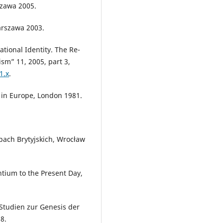
szawa 2005.
arszawa 2003.
tional Identity. The Re-
ism” 11, 2005, part 3,
1.x
.
ns in Europe, London 1981.
spach Brytyjskich, Wrocław
tium to the Present Day,
Studien zur Genesis der
8.