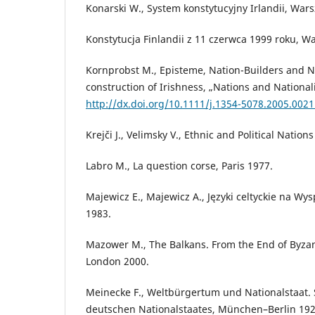
Konarski W., System konstytucyjny Irlandii, War
Konstytucja Finlandii z 11 czerwca 1999 roku, W
Kornprobst M., Episteme, Nation-Builders and Na
construction of Irishness, „Nations and National
http://dx.doi.org/10.1111/j.1354-5078.2005.0021
Krejči J., Velimsky V., Ethnic and Political Natio
Labro M., La question corse, Paris 1977.
Majewicz E., Majewicz A., Języki celtyckie na Wy
1983.
Mazower M., The Balkans. From the End of Byzan
London 2000.
Meinecke F., Weltbürgertum und Nationalstaat. 
deutschen Nationalstaates, München–Berlin 192