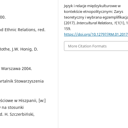
Język i relacje międzykulturowe w
kontekście etnopolitycznym: Zarys
000.
teoretyczny i wybrana egzemplifikacja
(2017).
Intercultural Relations
,
1
(1(1), 
159.
nd Ethnic Relations, red.
https://doi.org/10.12797/RM.01.2017
More Citation Formats
othe, J.W. Honig, D.
z, Warszawa 2004.
artalnik Stowarzyszenia
ciowe w Hiszpanii, [w:]
 na stosunki
. H. Szczerbiński,