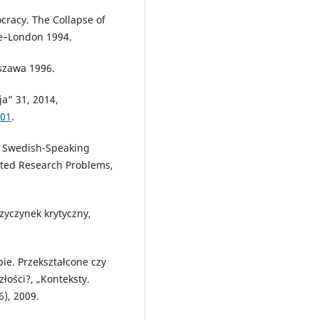
ocracy. The Collapse of
re–London 1994.
szawa 1996.
ja” 31, 2014,
.01
.
he Swedish-Speaking
ected Research Problems,
rzyczynek krytyczny,
ie. Przekształcone czy
łości?, „Konteksty.
6), 2009.