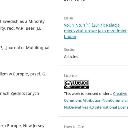
Issue
of Swedish as a Minority
Vol. 1 No. 1(1) (2017): Relacje
y, red. W.R. Beer, J.E.
międzykulturowe jako przedmiot
badań
?, „Journal of Multilingual
Section
Articles
.
izm w Europie, przeł. G.
License
tanach Zjednoczonych
This work is licensed under a
Creative
Commons Attribution-NonCommercia
NoDerivatives 4.0 International Licen
ern Europe, New Jersey
How to Cite