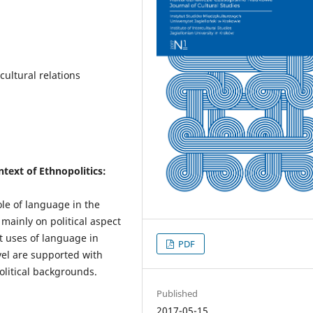
rcultural relations
text of Ethnopolitics:
ole of language in the
 mainly on political aspect
nt uses of language in
PDF
evel are supported with
litical backgrounds.
Published
2017-05-15