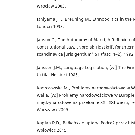
Wrocław 2003.
Ishiyama J.T., Breuning M., Ethnopolitics in th
London 1998.
Janson C., The Autonomy of Ǻland. A Reflexion o
Constitutional Law, „Nordisk Tidsskrift for Intern
scandinavica juris gentium” 51 (fasc. 1–2), 1982.
Jansson J.M., Language Legislation, [w:] The Finn
Uotila, Helsinki 1985.
Kaczorowska M., Problemy narodowościowe w Wiel
Walia, [w:] Problemy narodowościowe w Europie 
międzynarodowe na przełomie XX i XXI wieku, red
Warszawa 2009.
Kaplan R.D., Bałkańskie upiory. Podróż przez hist
Wołowiec 2015.