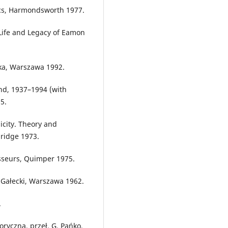
itics, Harmondsworth 1977.
 Life and Legacy of Eamon
wka, Warszawa 1992.
and, 1937–1994 (with
5.
icity. Theory and
bridge 1973.
sseurs, Quimper 1975.
 J. Gałecki, Warszawa 1962.
.
ryczna, przeł. G. Pańko,