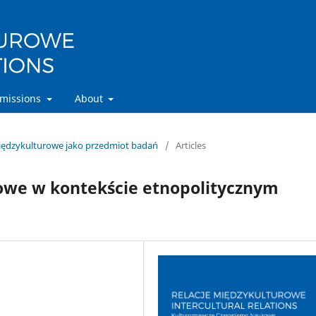
missions
About
 międzykulturowe jako przedmiot badań
/
Articles
rowe w kontekście etnopolitycznym