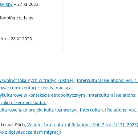
ay_sp/
– 27 XI 2023.
fonológico, Islas
php
– 28 XI 2023.
spólnot lokalnych w tradycji ustnej
,
Intercultural Relations: Vol. 4
owa: reprezentacje, teksty, miejsca
dzykulturowe w kontekście etnopolitycznym
,
Intercultural Relations: 
e jako przedmiot badań
Kulturowe jako projekt kulturoznawczy
,
Intercultural Relations: Vol. 
Łosiak-Pilch,
Wstęp
,
Intercultural Relations: Vol. 7 No. 1(13) (2023)
cko z doświadczeniem migracji