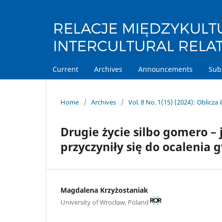
Current
Archives
Announcements
Sub
Home
/
Archives
/
Vol. 8 No. 1(15) (2024): Oblicza
Drugie życie silbo gomero – 
przyczyniły się do ocalenia
Magdalena Krzyżostaniak
University of Wrocław, Poland