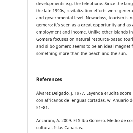
developments e.g. the telephone. Since the la
the late 1990s, revitalization efforts were gene
and governmental level. Nowadays, tourism is not
gomero; it’s seen as a great opportunity and as 
employment and income. Unlike other islands in
Gomera focuses on natural resource-based touri
and silbo gomero seems to be an ideal magnet fo
something more than the beach and the sun.
References
Álvarez Delgado, J. 1977. Leyenda erudita sobre
con africanos de lenguas cortadas, w: Anuario de
51–81.
Ancarani, A. 2009. El Silbo Gomero. Medio de c
cultural, Islas Canarias.