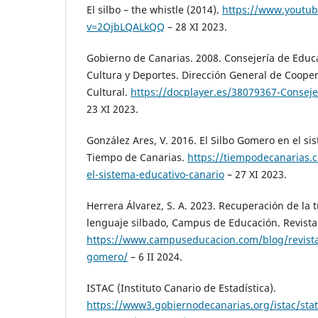
El silbo – the whistle (2014).
https://www.youtu
v=2OjbLQALkQQ
– 28 XI 2023.
Gobierno de Canarias. 2008. Consejería de Educ
Cultura y Deportes. Dirección General de Coope
Cultural.
https://docplayer.es/38079367-Conseje
23 XI 2023.
González Ares, V. 2016. El Silbo Gomero en el si
Tiempo de Canarias.
https://tiempodecanarias.
el-sistema-educativo-canario
– 27 XI 2023.
Herrera Álvarez, S. A. 2023. Recuperación de la 
lenguaje silbado, Campus de Educación. Revista 
https://www.campuseducacion.com/blog/revista-d
gomero/
– 6 II 2024.
ISTAC (Instituto Canario de Estadística).
https://www3.gobiernodecanarias.org/istac/stati