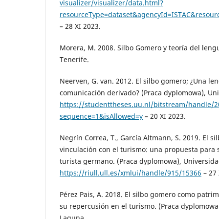
visualizer/visualizer/data.html?
resourceType=dataset&agencyId=ISTAC&resource
– 28 XI 2023.
Morera, M. 2008. Silbo Gomero y teoría del leng
Tenerife.
Neerven, G. van. 2012. El silbo gomero; ¿Una le
comunicación derivado? (Praca dyplomowa), Univ
https://studenttheses.uu.nl/bitstream/handl
sequence=1&isAllowed=y
– 20 XI 2023.
Negrín Correa, T., García Altmann, S. 2019. El s
vinculación con el turismo: una propuesta para
turista germano. (Praca dyplomowa), Universida
https://riull.ull.es/xmlui/handle/915/15366
– 27 
Pérez Pais, A. 2018. El silbo gomero como patri
su repercusión en el turismo. (Praca dyplomowa
Laguna.