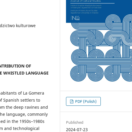
edzictwo kulturowe
ONTRIBUTION OF
HE WHISTLED LANGUAGE
habitants of La Gomera
f Spanish settlers to
PDF (Polish)
om the deep ravines and
. The language, commonly
ined in the 1950s–1980s
Published
sm and technological
2024-07-23