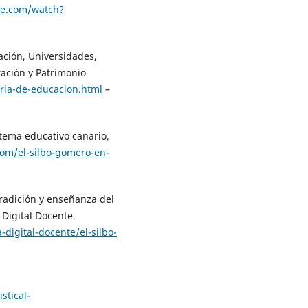
be.com/watch?
ación, Universidades,
ración y Patrimonio
ria-de-educacion.html
–
stema educativo canario,
com/el-silbo-gomero-en-
tradición y enseñanza del
Digital Docente.
igital-docente/el-silbo-
stical-