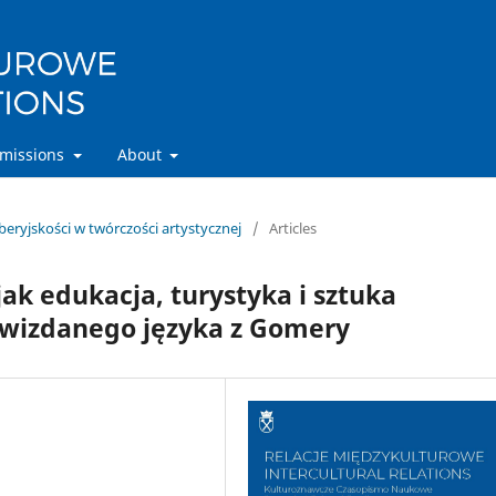
missions
About
 iberyjskości w twórczości artystycznej
/
Articles
jak edukacja, turystyka i sztuka
 gwizdanego języka z Gomery