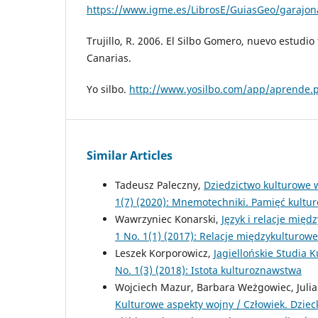
https://www.igme.es/LibrosE/GuiasGeo/garajon
Trujillo, R. 2006. El Silbo Gomero, nuevo estudio 
Canarias.
Yo silbo.
http://www.yosilbo.com/app/aprende.
Similar Articles
Tadeusz Paleczny,
Dziedzictwo kulturowe w
1(7) (2020): Mnemotechniki. Pamięć kultur
Wawrzyniec Konarski,
Język i relacje mię
1 No. 1(1) (2017): Relacje międzykulturow
Leszek Korporowicz,
Jagiellońskie Studia 
No. 1(3) (2018): Istota kulturoznawstwa
Wojciech Mazur, Barbara Weżgowiec, Julia 
Kulturowe aspekty wojny / Człowiek. Dzie