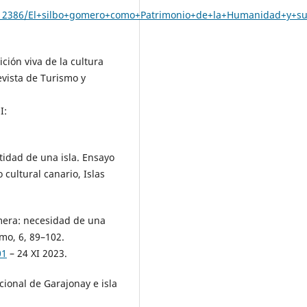
915/12386/El+silbo+gomero+como+Patrimonio+de+la+Humanidad+y+su
ción viva de la cultura
evista de Turismo y
I:
tidad de una isla. Ensayo
cultural canario, Islas
omera: necesidad de una
mo, 6, 89–102.
01
– 24 XI 2023.
cional de Garajonay e isla