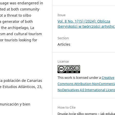
nguage was endangered in
rated at both community
Issue
 a threat to silbo
Vol. 8 No. 1(15) (2024): Oblicza
a generator of both
iberyjskości w twórczości artysty
 the archipelago, La
sm and cultural tourism
Section
r tourists looking for
Articles
License
This work is licensed under a
Creative
 la población de Canarias
Commons Attribution-NonCommercia
 Estudios Atlánticos, 23,
NoDerivatives 4.0 International Licen
omunicación y bien
How to Cite
Drugie życie silbo gomero – jak eduka