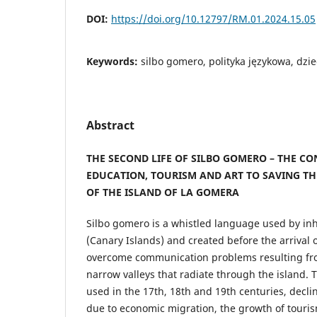
DOI:
https://doi.org/10.12797/RM.01.2024.15.05
Keywords:
silbo gomero, polityka językowa, dzi
Abstract
THE SECOND LIFE OF SILBO GOMERO – THE C
EDUCATION, TOURISM AND ART TO SAVING T
OF THE ISLAND OF LA GOMERA
Silbo gomero is a whistled language used by in
(Canary Islands) and created before the arrival o
overcome communication problems resulting fr
narrow valleys that radiate through the island
used in the 17th, 18th and 19th centuries, decl
due to economic migration, the growth of touri