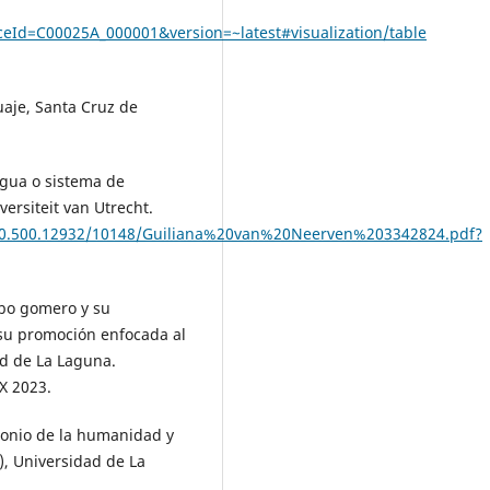
Id=C00025A_000001&version=~latest#visualization/table
uaje, Santa Cruz de
ngua o sistema de
ersiteit van Utrecht.
e/20.500.12932/10148/Guiliana%20van%20Neerven%203342824.pdf?
ilbo gomero y su
 su promoción enfocada al
d de La Laguna.
X 2023.
monio de la humanidad y
), Universidad de La