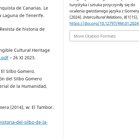
turystyka i sztuka przyczyniły się do
nquista de Canarias. Le
ocalenia gwizdanego języka z Gomery
a Laguna de Tenerife.
(2024).
Intercultural Relations
,
8
(1(15),
https://doi.org/10.12797/RM.01.2024
 Revista de historia de
More Citation Formats
ngible Cultural Heritage
.pdf
– 26 XI 2023.
 El Silbo Gomero.
ón del Silbo Gomero
erial de la Humanidad,
mera (2014), w: El Tambor.
storia-del-silbo-de-la-