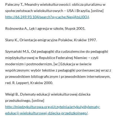
Paleczny T., Meandry wielokulturowości: oblicza pluralizmu w
społeczeństwach wielokulturowych – USA i Brazylia, [online]
http://66.249.93.104/search?q=cache:NesjAtsLl0QJ
.
Rożnowska A., Lęk i agresja w szkole, Słupsk 2001.
Slany K., Orientacje emigracyjne Polaków, Kraków 1997.
Szymański M.S., Od pedagogiki dla cudzoziemców do pedagogiki
międzykulturowej w Republice Federalnej Niemiec – czyli
modernizm i postmodernizm, [w:] Edukacja w świecie
współczesnym: wybór tekstów z pedagogiki porównawczej wraz z
przewodnikiem bibliograficznym i przewodnikiem internetowym,
red. R. Leppert, Kraków 2000.
Weigl B., Dylematy edukacji wielokulturowej dziecka
przedszkolnego, [online]
http://miedzykulturowa.org.pl/czytelnia/artykuly/dylematy-
edukacji-wielokulturowej-dziecka-przedszkolnego/
.