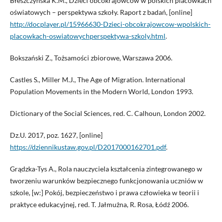
Błeszczyńska K.M., Dzieci obcokrajowców w polskich placówkach
oświatowych – perspektywa szkoły. Raport z badań, [online]
http://docplayer.pl/15966630-Dzieci-obcokrajowcow-wpolskich-
placowkach-oswiatowychperspektywa-szkoly.html
.
Bokszański Z., Tożsamości zbiorowe, Warszawa 2006.
Castles S., Miller M.J., The Age of Migration. International
Population Movements in the Modern World, London 1993.
Dictionary of the Social Sciences, red. C. Calhoun, London 2002.
Dz.U. 2017, poz. 1627, [online]
https://dziennikustaw.gov.pl/D2017000162701.pdf
.
Grądzka-Tys A., Rola nauczyciela kształcenia zintegrowanego w
tworzeniu warunków bezpiecznego funkcjonowania uczniów w
szkole, [w:] Pokój, bezpieczeństwo i prawa człowieka w teorii i
praktyce edukacyjnej, red. T. Jałmużna, R. Rosa, Łódź 2006.