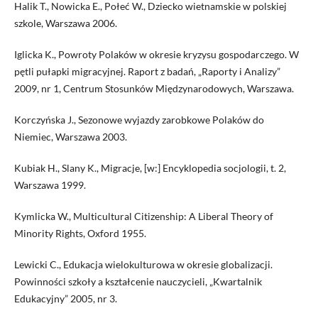
Halik T., Nowicka E., Połeć W., Dziecko wietnamskie w polskiej
szkole, Warszawa 2006.
Iglicka K., Powroty Polaków w okresie kryzysu gospodarczego. W
pętli pułapki migracyjnej. Raport z badań, „Raporty i Analizy”
2009, nr 1, Centrum Stosunków Międzynarodowych, Warszawa.
Korczyńska J., Sezonowe wyjazdy zarobkowe Polaków do
Niemiec, Warszawa 2003.
Kubiak H., Slany K., Migracje, [w:] Encyklopedia socjologii, t. 2,
Warszawa 1999.
Kymlicka W., Multicultural Citizenship: A Liberal Theory of
Minority Rights, Oxford 1955.
Lewicki C., Edukacja wielokulturowa w okresie globalizacji.
Powinności szkoły a kształcenie nauczycieli, „Kwartalnik
Edukacyjny” 2005, nr 3.