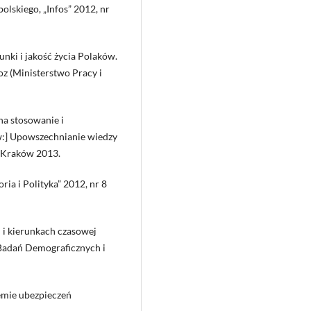
polskiego, „Infos” 2012, nr
unki i jakość życia Polaków.
z (Ministerstwo Pracy i
na stosowanie i
w:] Upowszechnianie wiedzy
, Kraków 2013.
ria i Polityka” 2012, nr 8
 i kierunkach czasowej
 Badań Demograficznych i
emie ubezpieczeń