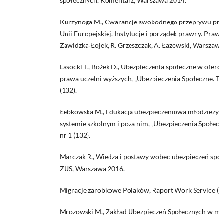
społecznych. Komentarz, Warszawa 2014.
Kurzynoga M., Gwarancje swobodnego przepływu pr
Unii Europejskiej. Instytucje i porządek prawny. Praw
Zawidzka‑Łojek, R. Grzeszczak, A. Łazowski, Warsza
Lasocki T., Bożek D., Ubezpieczenia społeczne w ofe
prawa uczelni wyższych, „Ubezpieczenia Społeczne. Te
(132).
Łebkowska M., Edukacja ubezpieczeniowa młodzieży
systemie szkolnym i poza nim, „Ubezpieczenia Społecz
nr 1 (132).
Marczak R., Wiedza i postawy wobec ubezpieczeń spo
ZUS, Warszawa 2016.
Migracje zarobkowe Polaków, Raport Work Service (
Mrozowski M., Zakład Ubezpieczeń Społecznych w m