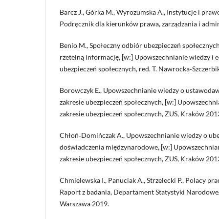
Barcz J., Górka M., Wyrozumska A., Instytucje i prawo
Podręcznik dla kierunków prawa, zarządzania i admi
Benio M., Społeczny odbiór ubezpieczeń społecznyc
rzetelną informację, [w:] Upowszechnianie wiedzy i 
ubezpieczeń społecznych, red. T. Nawrocka‑Szczerbi
Borowczyk E., Upowszechnianie wiedzy o ustawodaws
zakresie ubezpieczeń społecznych, [w:] Upowszechni
zakresie ubezpieczeń społecznych, ZUS, Kraków 201
Chłoń‑Domińczak A., Upowszechnianie wiedzy o ube
doświadczenia międzynarodowe, [w:] Upowszechnian
zakresie ubezpieczeń społecznych, ZUS, Kraków 201
Chmielewska I., Panuciak A., Strzelecki P., Polacy pra
Raport z badania, Departament Statystyki Narodowe
Warszawa 2019.