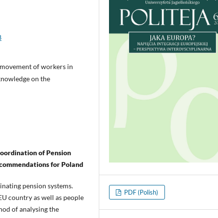
8
e movement of workers in
knowledge on the
oordination of Pension
ecommendations for Poland
inating pension systems.
PDF (Polish)
EU country as well as people
od of analysing the