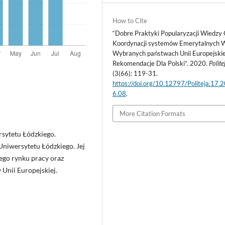
How to Cite
“Dobre Praktyki Popularyzacji Wiedzy
Koordynacji systemów Emerytalnych 
Wybranych państwach Unii Europejskie
Rekomendacje Dla Polski”. 2020.
Polite
(3(66): 119-31.
https://doi.org/10.12797/Politeja.17.
6.08
.
More Citation Formats
sytetu Łódzkiego.
Uniwersytetu Łódzkiego. Jej
ego rynku pracy oraz
Unii Europejskiej.