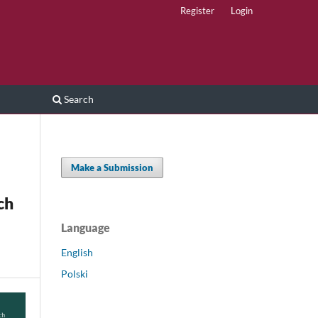
Register
Login
Search
Make a Submission
ch
Language
English
Polski