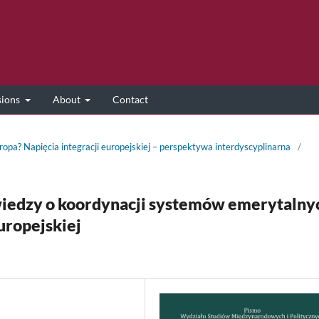
sions
About
Contact
ropa? Napięcia integracji europejskiej – perspektywa interdyscyplinarna
/
wiedzy o koordynacji systemów emerytalny
uropejskiej