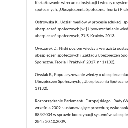
Kształtowanie wizerunku instytucji i wiedzy o syste
społecznych, „Ubezpieczenia Społeczne. Teoria i Prakt
Ostrowska K., Udział mediów w procesie edukacji sp
ubezpieczeń społecznych [w:] Upowszechnianie wiedz
ubezpieczeń społecznych, ZUS, Kraków 2013.
Owczarek D., Niski poziom wiedzy a wyrazista pos
ubezpieczeń społecznych i Zakładu Ubezpieczeń Spo
Społeczne. Teoria i Praktyka” 2017, nr 1 (132).
Owsiak B., Popularyzowanie wiedzy o ubezpieczenia
Ubezpieczeń Społecznych, „Ubezpieczenia Społeczne. 
1 (132).
Rozporządzenie Parlamentu Europejskiego i Rady (W
września 2009 r. ustanawiające procedurę wykonani
883/2004 w sprawie koordynacji systemów zabezpiec
284 z 30.10.2009.