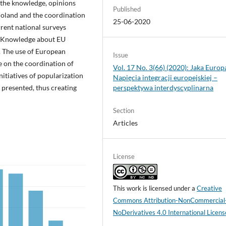
n the knowledge, opinions
Published
 Poland and the coordination
25-06-2020
rrent national surveys
ow. Knowledge about EU
l. The use of European
Issue
 on the coordination of
Vol. 17 No. 3(66) (2020): Jaka Europ
nitiatives of popularization
Napięcia integracji europejskiej –
perspektywa interdyscyplinarna
presented, thus creating
Section
Articles
License
This work is licensed under a
Creative
Commons Attribution-NonCommercial
NoDerivatives 4.0 International Licens