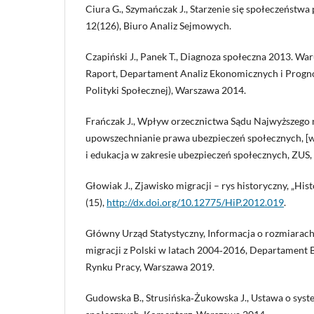
Ciura G., Szymańczak J., Starzenie się społeczeństwa 
12(126), Biuro Analiz Sejmowych.
Czapiński J., Panek T., Diagnoza społeczna 2013. War
Raport, Departament Analiz Ekonomicznych i Progno
Polityki Społecznej), Warszawa 2014.
Frańczak J., Wpływ orzecznictwa Sądu Najwyższego 
upowszechnianie prawa ubezpieczeń społecznych, [
i edukacja w zakresie ubezpieczeń społecznych, ZUS
Głowiak J., Zjawisko migracji – rys historyczny, „Histo
(15),
http://dx.doi.org/10.12775/HiP.2012.019
.
Główny Urząd Statystyczny, Informacja o rozmiarach
migracji z Polski w latach 2004‑2016, Departament
Rynku Pracy, Warszawa 2019.
Gudowska B., Strusińska‑Żukowska J., Ustawa o syst