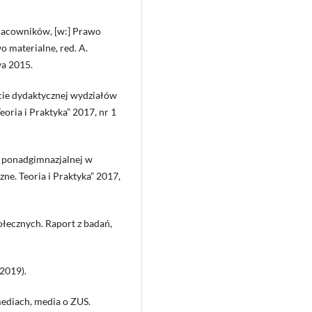
acowników, [w:] Prawo
o materialne, red. A.
wa 2015.
rcie dydaktycznej wydziałów
oria i Praktyka” 2017, nr 1
 ponadgimnazjalnej w
ne. Teoria i Praktyka” 2017,
łecznych. Raport z badań,
2019).
ediach, media o ZUS.