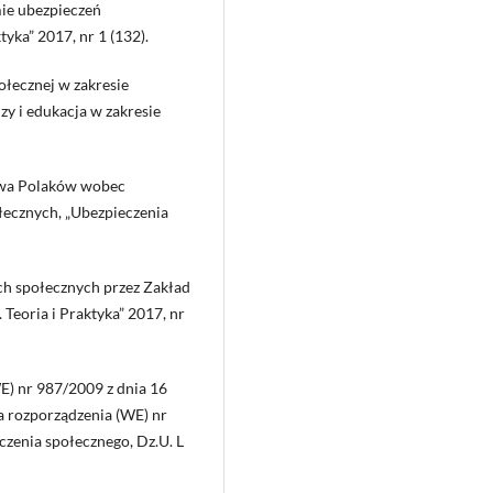
mie ubezpieczeń
yka” 2017, nr 1 (132).
ołecznej w zakresie
y i edukacja w zakresie
tawa Polaków wobec
łecznych, „Ubezpieczenia
ch społecznych przez Zakład
Teoria i Praktyka” 2017, nr
E) nr 987/2009 z dnia 16
a rozporządzenia (WE) nr
zenia społecznego, Dz.U. L