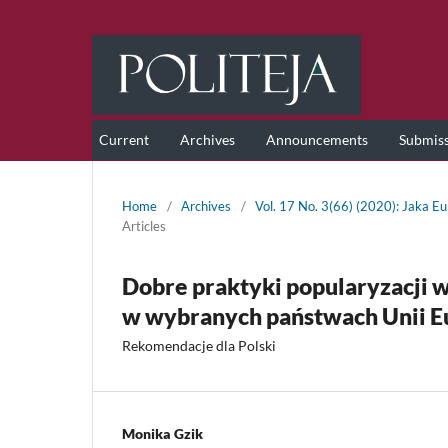
Current
Archives
Announcements
Submis
Home
/
Archives
/
Vol. 17 No. 3(66) (2020): Jaka Eu
Articles
Dobre praktyki popularyzacji 
w wybranych państwach Unii E
Rekomendacje dla Polski
Monika Gzik