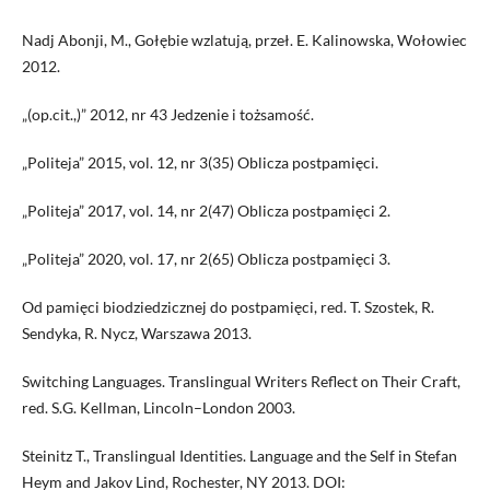
Nadj Abonji, M., Gołębie wzlatują, przeł. E. Kalinowska, Wołowiec
2012.
„(op.cit.,)” 2012, nr 43 Jedzenie i tożsamość.
„Politeja” 2015, vol. 12, nr 3(35) Oblicza postpamięci.
„Politeja” 2017, vol. 14, nr 2(47) Oblicza postpamięci 2.
„Politeja” 2020, vol. 17, nr 2(65) Oblicza postpamięci 3.
Od pamięci biodziedzicznej do postpamięci, red. T. Szostek, R.
Sendyka, R. Nycz, Warszawa 2013.
Switching Languages. Translingual Writers Reflect on Their Craft,
red. S.G. Kellman, Lincoln–London 2003.
Steinitz T., Translingual Identities. Language and the Self in Stefan
Heym and Jakov Lind, Rochester, NY 2013. DOI: