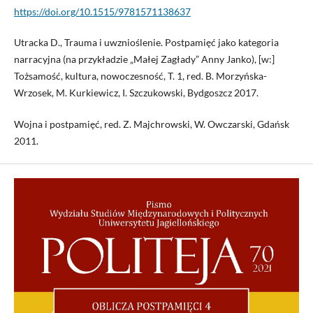
https://doi.org/10.1515/9781571138637
Utracka D., Trauma i uwznioślenie. Postpamięć jako kategoria
narracyjna (na przykładzie „Małej Zagłady” Anny Janko), [w:]
Tożsamość, kultura, nowoczesność, T. 1, red. B. Morzyńska-
Wrzosek, M. Kurkiewicz, I. Szczukowski, Bydgoszcz 2017.
Wojna i postpamięć, red. Z. Majchrowski, W. Owczarski, Gdańsk
2011.