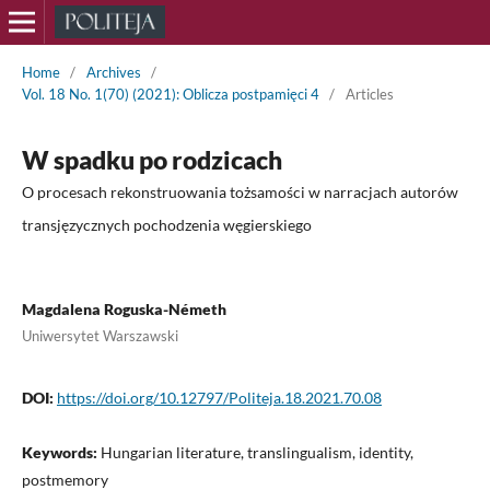
Home
/
Archives
/
Vol. 18 No. 1(70) (2021): Oblicza postpamięci 4
/
Articles
W spadku po rodzicach
O procesach rekonstruowania tożsamości w narracjach autorów
transjęzycznych pochodzenia węgierskiego
Magdalena Roguska-Németh
Uniwersytet Warszawski
DOI:
https://doi.org/10.12797/Politeja.18.2021.70.08
Keywords:
Hungarian literature, translingualism, identity,
postmemory