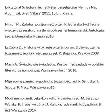
Diktatúrát Svájcban, Techet Péter beszélgetése Melinda Nadj
Abonjival, „Heti Válasz” 2011, 13 I, r. IX, nr 2.
Hirsch M., Żałoba i postpamięć, przeł. K. Bojarska, [w:] Teoria
wiedzy o przeszłości na tle współczesnej humanistyki. Antologia,
red. E. Domańska, Poznań 2010.
LaCapra D., Historia w okresie przejściowym. Doświadczenie,
tożsamość, teoria krytyczna, przeł. K. Bojarska, Kraków 2009.
Mach A., Świadkowie świadectw. Postpamięć zagłady w polskiej
literaturze najnowszej, Warszawa–Toruń 2016.
Migracyjna pamięć, wspólnota, tożsamość, red. R. Sendyka, T.
Sapota, R. Nycz, Warszawa 2016.
Modi memorandi. Leksykon kultury pamięci, red. M. Saryusz-
Wolska, R. Traba; współpr. J. Kalicka, rada nauk. P. Czapliński [i
in.], Warszawa 2014.