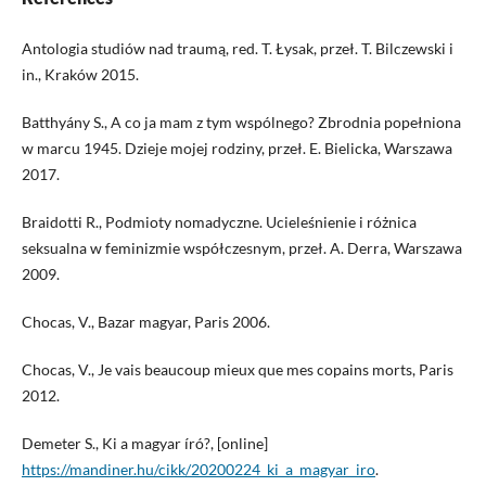
Antologia studiów nad traumą, red. T. Łysak, przeł. T. Bilczewski i
in., Kraków 2015.
Batthyány S., A co ja mam z tym wspólnego? Zbrodnia popełniona
w marcu 1945. Dzieje mojej rodziny, przeł. E. Bielicka, Warszawa
2017.
Braidotti R., Podmioty nomadyczne. Ucieleśnienie i różnica
seksualna w feminizmie współczesnym, przeł. A. Derra, Warszawa
2009.
Chocas, V., Bazar magyar, Paris 2006.
Chocas, V., Je vais beaucoup mieux que mes copains morts, Paris
2012.
Demeter S., Ki a magyar író?, [online]
https://mandiner.hu/cikk/20200224_ki_a_magyar_iro
.