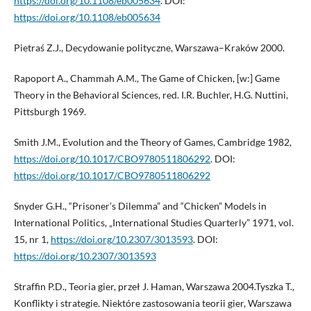
https://doi.org/10.1108/eb005634
. DOI:
https://doi.org/10.1108/eb005634
Pietraś Z.J., Decydowanie polityczne, Warszawa–Kraków 2000.
Rapoport A., Chammah A.M., The Game of Chicken, [w:] Game
Theory in the Behavioral Sciences, red. I.R. Buchler, H.G. Nuttini,
Pittsburgh 1969.
Smith J.M., Evolution and the Theory of Games, Cambridge 1982,
https://doi.org/10.1017/CBO9780511806292
. DOI:
https://doi.org/10.1017/CBO9780511806292
Snyder G.H., “Prisoner’s Dilemma” and “Chicken” Models in
International Politics, „International Studies Quarterly” 1971, vol.
15, nr 1,
https://doi.org/10.2307/3013593
. DOI:
https://doi.org/10.2307/3013593
Straffin P.D., Teoria gier, przeł J. Haman, Warszawa 2004.Tyszka T.,
Konflikty i strategie. Niektóre zastosowania teorii gier, Warszawa