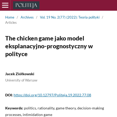
Home
/
Archives
/
Vol. 19 No. 2(77) (2022): Teoria polityki
/
Articles
The chicken game jako model
eksplanacyjno-prognostyczny w
polityce
Jacek Ziółkowski
University of Warsaw
DOI:
https://doi.org/10.12797/Politeja.19.2022.77.08
Keywords:
politics, rationality, game theory, decision-making
processes, intimidation game