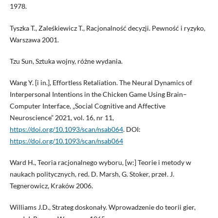
1978.
Tyszka T., Zaleśkiewicz T., Racjonalność decyzji. Pewność i ryzyko,
Warszawa 2001.
Tzu Sun, Sztuka wojny, różne wydania.
Wang Y. [i in.], Effortless Retaliation. The Neural Dynamics of
Interpersonal Intentions in the Chicken Game Using Brain–
Computer Interface, „Social Cognitive and Affective
Neuroscience” 2021, vol. 16, nr 11,
https://doi.org/10.1093/scan/nsab064
. DOI:
https://doi.org/10.1093/scan/nsab064
Ward H., Teoria racjonalnego wyboru, [w:] Teorie i metody w
naukach politycznych, red. D. Marsh, G. Stoker, przeł. J.
Tegnerowicz, Kraków 2006.
Williams J.D., Strateg doskonały. Wprowadzenie do teorii gier,