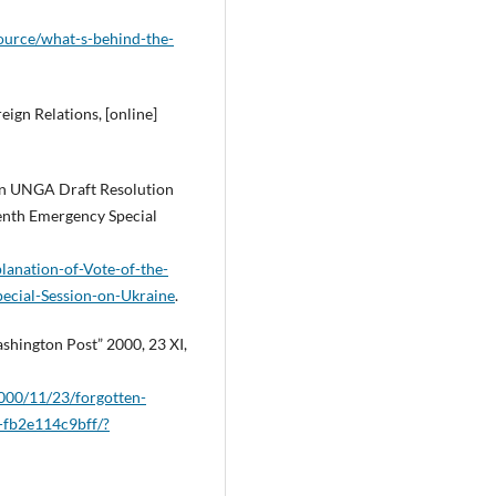
source/what-s-behind-the-
eign Relations, [online]
 On UNGA Draft Resolution
enth Emergency Special
lanation-of-Vote-of-the-
ecial-Session-on-Ukraine
.
ashington Post” 2000, 23 XI,
000/11/23/forgotten-
-fb2e114c9bff/?