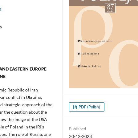
5
gy
 AND EASTERN EUROPE
INE
amic Republic of Iran
r conflict in Ukraine,
and strategic approach of the
PDF (Polish)
r the question about the
show the image of the USA
le of Poland in the IRI’s
Published
ope. The role of Russia, one
20-12-2023