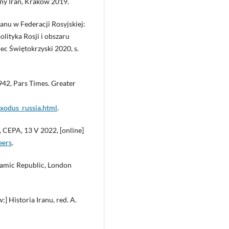
ny Iran, Kraków 2019.
ranu w Federacji Rosyjskiej:
olityka Rosji i obszaru
ec Świętokrzyski 2020, s.
942, Pars Times. Greater
exodus_russia.html
.
, CEPA, 13 V 2022, [online]
eers
.
slamic Republic, London
:] Historia Iranu, red. A.