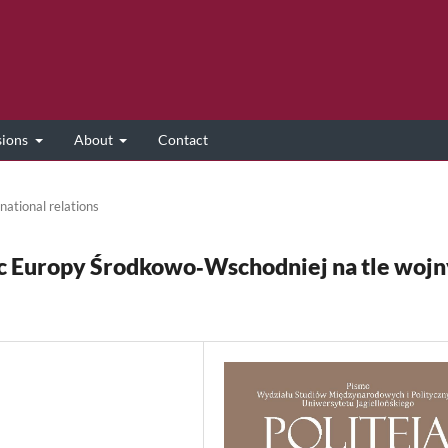
sions
About
Contact
national relations
c Europy Środkowo‑Wschodniej na tle wojn