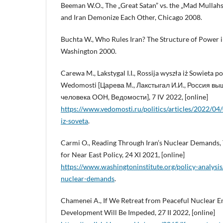
Beeman W.O., The „Great Satan” vs. the „Mad Mullahs
and Iran Demonize Each Other, Chicago 2008.
Buchta W., Who Rules Iran? The Structure of Power i
Washington 2000.
Carewa M., Lakstygal I.I., Rossija wyszła iż Sowiet
Wedomosti [Царева М., Лакстыгал И.И., Россия вы
человека ООН, Ведомости], 7 IV 2022, [online]
https://www.vedomosti.ru/politics/articles/2022/04
iz-soveta
.
Carmi O., Reading Through Iran’s Nuclear Demands, 
for Near East Policy, 24 XI 2021, [online]
https://www.washingtoninstitute.org/policy-analysis
nuclear-demands
.
Chamenei A., If We Retreat from Peaceful Nuclear E
Development Will Be Impeded, 27 II 2022, [online]