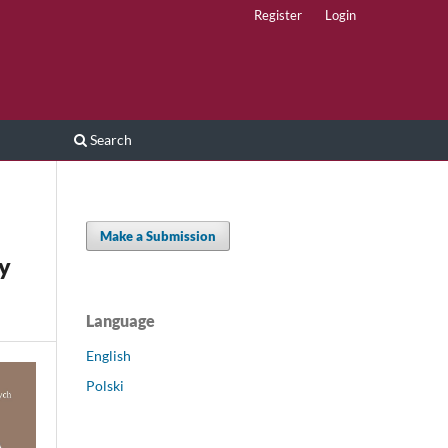
Register
Login
Search
Make a Submission
y
Language
English
Polski