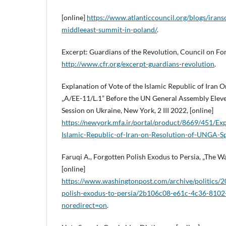
[online]
https://www.atlanticcouncil.org/blogs/iran
middleeast-summit-in-poland/
.
Excerpt: Guardians of the Revolution, Council on For
http://www.cfr.org/excerpt-guardians-revolution
.
Explanation of Vote of the Islamic Republic of Iran
„A/EE-11/L.1” Before the UN General Assembly Elev
Session on Ukraine, New York, 2 III 2022, [online]
https://newyork.mfa.ir/portal/product/8669/451/Exp
Islamic-Republic-of-Iran-on-Resolution-of-UNGA-Sp
Faruqi A., Forgotten Polish Exodus to Persia, „The W
[online]
https://www.washingtonpost.com/archive/politics/2
polish-exodus-to-persia/2b106c08-e61c-4c36-8102
noredirect=on
.