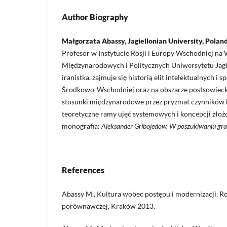
Author Biography
Małgorzata Abassy, Jagiellonian University, Polan
Profesor w Instytucie Rosji i Europy Wschodniej na
Międzynarodowych i Politycznych Uniwersytetu Jagie
iranistka, zajmuje się historią elit intelektualnych i
Środkowo-Wschodniej oraz na obszarze postsowiecki
stosunki międzynarodowe przez pryzmat czynników 
teoretyczne ramy ujęć systemowych i koncepcji zło
monografia:
Aleksander Gribojedow. W poszukiwaniu gra
References
Abassy M., Kultura wobec postępu i modernizacji. Ro
porównawczej, Kraków 2013.