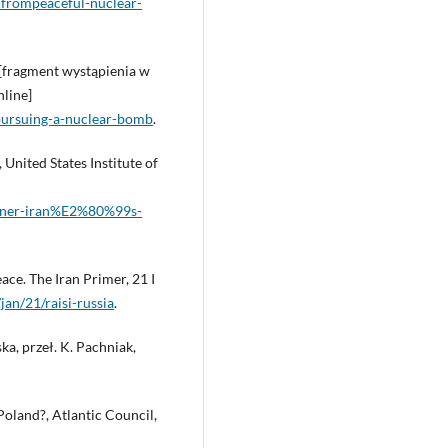
t-frompeaceful-nuclear-
[fragment wystąpienia w
nline]
pursuing-a-nuclear-bomb
.
 United States Institute of
lainer-iran%E2%80%99s-
eace. The Iran Primer, 21 I
jan/21/raisi-russia
.
ka, przeł. K. Pachniak,
Poland?, Atlantic Council,