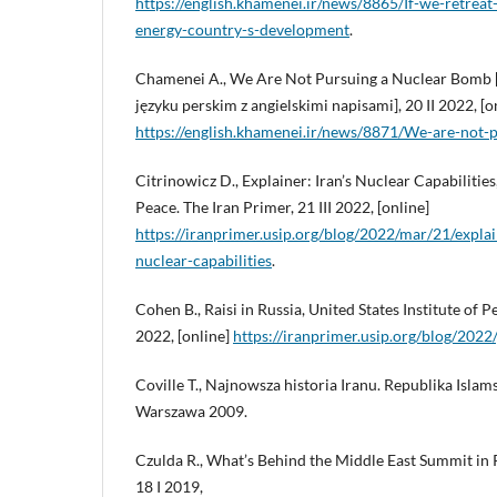
https://english.khamenei.ir/news/8865/If-we-retrea
energy-country-s-development
.
Chamenei A., We Are Not Pursuing a Nuclear Bomb 
języku perskim z angielskimi napisami], 20 II 2022, [o
https://english.khamenei.ir/news/8871/We-are-not-
Citrinowicz D., Explainer: Iran’s Nuclear Capabilities,
Peace. The Iran Primer, 21 III 2022, [online]
https://iranprimer.usip.org/blog/2022/mar/21/exp
nuclear-capabilities
.
Cohen B., Raisi in Russia, United States Institute of P
2022, [online]
https://iranprimer.usip.org/blog/2022/
Coville T., Najnowsza historia Iranu. Republika Islams
Warszawa 2009.
Czulda R., What’s Behind the Middle East Summit in 
18 I 2019,