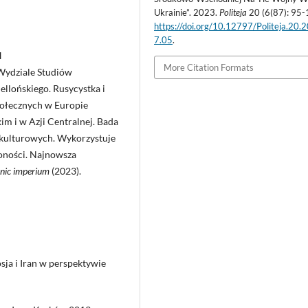
Ukrainie”. 2023.
Politeja
20 (6(87): 95-
https://doi.org/10.12797/Politeja.20.
7.05
.
d
More Citation Formats
 Wydziale Studiów
llońskiego. Rusycystka i
 społecznych w Europie
m i w Azji Centralnej. Bada
kulturowych. Wykorzystuje
żoności. Najnowsza
nic imperium
(2023).
sja i Iran w perspektywie