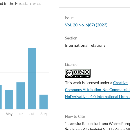
nd in the Eurasian areas
Issue
Vol. 20 No. 6(87) (2023)
Section
International relations
License
This work is licensed under a
Creative
Commons Attribution-NonCommercial
NoDerivatives 4.0 International Licens
How to Cite
“Islamska Republika Iranu Wobec Euro
Środkowo‑Wschodniej Na Tle Wojny 