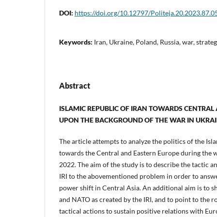
DOI:
https://doi.org/10.12797/Politeja.20.2023.87.0
Keywords:
Iran, Ukraine, Poland, Russia, war, strate
Abstract
ISLAMIC REPUBLIC OF IRAN TOWARDS CENTRAL
UPON THE BACKGROUND OF THE WAR IN UKRA
The article attempts to analyze the politics of the Isl
towards the Central and Eastern Europe during the wa
2022. The aim of the study is to describe the tactic 
IRI to the abovementioned problem in order to answe
power shift in Central Asia. An additional aim is to 
and NATO as created by the IRI, and to point to the ro
tactical actions to sustain positive relations with Eur