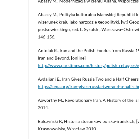
Abassy M., Modernizacja w cieniu Allaha. Współczes
Abassy M., Polityka kulturalna Islamskiej Republiki I
wizerunek kraju jako narzędzie geopolityki, [w:] Geop
postsowieckiego, red. L. Sykulski, Warszawa–Ostrowi
146-156.
Antolak R., Iran and the Polish Exodus from Russia 1
Iran and Beyond, [online]
http://www.parstimes.com/history/polish_refugees/
Avdaliani E., Iran Gives Russia Two and a Half Cheers
https://cepa.org/iran-gives-russia-two-and-a-half-ch
Axworthy M., Revolutionary Iran. A History of the I
2014.
Balczyński P., Historia stosunków polsko-irańskich, [w
Krasnowolska, Wrocław 2010.