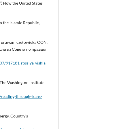
”. How the United States
n the Islamic Republic,
a po prawam czełowieka OON,
шла из Совета по правам
/07/917181-rossiya-vishla-
The Washington Institute
/reading-through-irans-
nergy, Country’s