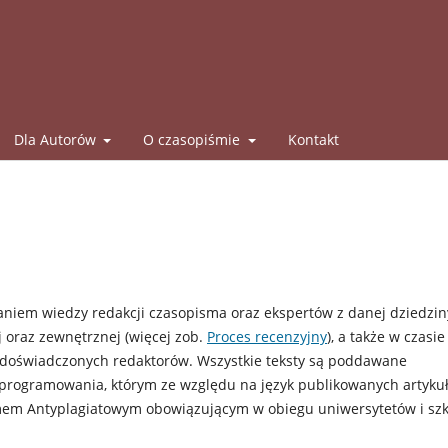
Dla Autorów
O czasopiśmie
Kontakt
aniem wiedzy redakcji czasopisma oraz ekspertów z danej dziedzin
 oraz zewnętrznej (więcej zob.
Proces recenzyjny
), a także w czasie
doświadczonych redaktorów. Wszystkie teksty są poddawane
programowania, którym ze względu na język publikowanych artyku
mem Antyplagiatowym obowiązującym w obiegu uniwersytetów i szk