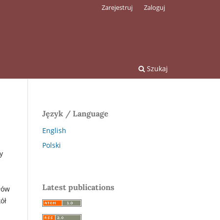
Zarejestruj
Zaloguj
Szukaj
Język / Language
English
Polski
y
Latest publications
łów
ół