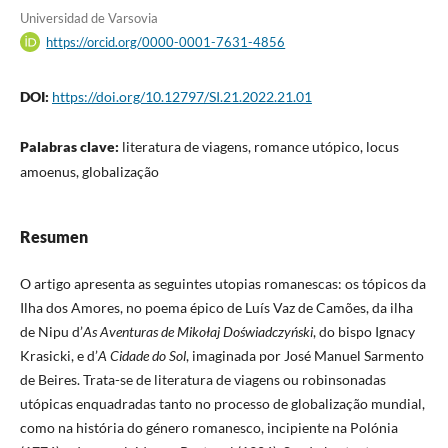
Universidad de Varsovia
https://orcid.org/0000-0001-7631-4856
DOI:
https://doi.org/10.12797/SI.21.2022.21.01
Palabras clave:
literatura de viagens, romance utópico, locus
amoenus, globalização
Resumen
O artigo apresenta as seguintes utopias romanescas: os tópicos da
Ilha dos Amores, no poema épico de Luís Vaz de Camões, da ilha
de Nipu d’
As Aventuras de Mikołaj Doświadczyński
, do bispo Ignacy
Krasicki, e d’
A Cidade do Sol
, imaginada por José Manuel Sarmento
de Beires. Trata-se de literatura de viagens ou robinsonadas
utópicas enquadradas tanto no processo de globalização mundial,
como na história do género romanesco, incipiente na Polónia