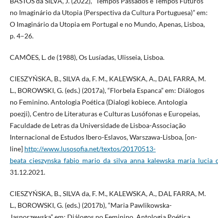
BASTOS da SILVA, J. (2022), “Tempos Passados e Tempos Futuros
no Imaginário da Utopia (Perspectiva da Cultura Portuguesa)” em:
O Imaginário da Utopia em Portugal e no Mundo, Apenas, Lisboa,
p. 4–26.
CAMÕES, L. de (1988), Os Lusíadas, Ulisseia, Lisboa.
CIESZYŃSKA, B., SILVA da, F. M., KALEWSKA, A., DAL FARRA, M.
L., BOROWSKI, G. (eds.) (2017a), “Florbela Espanca” em: Diálogos
no Feminino. Antologia Poética (Dialogi kobiece. Antologia
poezji), Centro de Literaturas e Culturas Lusófonas e Europeias,
Faculdade de Letras da Universidade de Lisboa-Associação
Internacional de Estudos Ibero-Eslavos, Warszawa-Lisboa, [on-
line]
http://www.lusosofia.net/textos/20170513-
beata_cieszynska_fabio_mario_da_silva_anna_kalewska_maria_lucia_d
31.12.2021.
CIESZYŃSKA, B., SILVA da, F. M., KALEWSKA, A., DAL FARRA, M.
L., BOROWSKI, G. (eds.) (2017b), “Maria Pawlikowska-
Jasnorzewska” em: Diálogos no Feminino. Antologia Poética