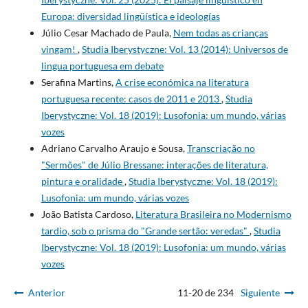
Europa: diversidad lingüística e ideologías
Júlio Cesar Machado de Paula,
Nem todas as crianças
vingam!
,
Studia Iberystyczne: Vol. 13 (2014): Universos de
lingua portuguesa em debate
Serafina Martins,
A crise económica na literatura
portuguesa recente: casos de 2011 e 2013
,
Studia
Iberystyczne: Vol. 18 (2019): Lusofonia: um mundo, várias
vozes
Adriano Carvalho Araujo e Sousa,
Transcriação no
"Sermões" de Júlio Bressane: interações de literatura,
pintura e oralidade
,
Studia Iberystyczne: Vol. 18 (2019):
Lusofonia: um mundo, várias vozes
João Batista Cardoso,
Literatura Brasileira no Modernismo
tardio, sob o prisma do "Grande sertão: veredas"
,
Studia
Iberystyczne: Vol. 18 (2019): Lusofonia: um mundo, várias
vozes
Anterior
11-20 de 234
Siguiente