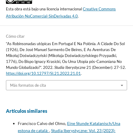
Esta obra está bajo una licencia internacional
Creative Commons
Atribución-NoComercial-SinDerivadas 4.0
.
Cómo citar
“As Robinsonadas utópicas Em Portugal E Na Polónia. A Cidade Do Sol
(1926), De José Manuel Sarmento De Beires, E As Aventuras De
Mikołaj Doświadczyński (Mikołaja Doświadczyńskiego Przypadki,
1776), Do Bispo Ignacy Krasicki, Ou Uma Utopia pós-Camoniana No
Mundo Globalizado?”. 2022.
Studia Iberystyczne
21 (December): 27-52.
https://doi.org/10.12797/SI.21.2022.21.01
.
Más formatos de cita
Artículos similares
Francisco Calvo del Olmo,
Eine Stunde Katalanisch/Una
estona de català:
,
Studia Iberystyczne: Vol. 23 (2023):