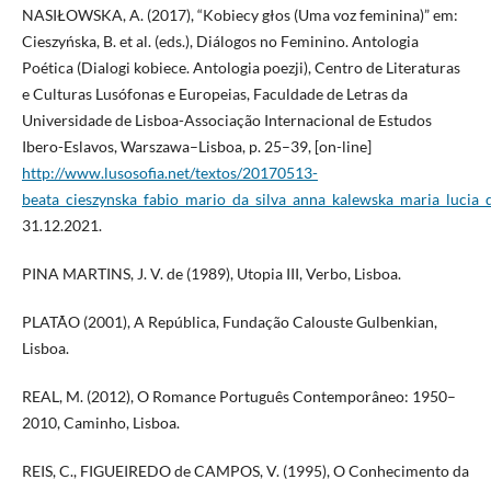
NASIŁOWSKA, A. (2017), “Kobiecy głos (Uma voz feminina)” em:
Cieszyńska, B. et al. (eds.), Diálogos no Feminino. Antologia
Poética (Dialogi kobiece. Antologia poezji), Centro de Literaturas
e Culturas Lusófonas e Europeias, Faculdade de Letras da
Universidade de Lisboa-Associação Internacional de Estudos
Ibero-Eslavos, Warszawa–Lisboa, p. 25–39, [on-line]
http://www.lusosofia.net/textos/20170513-
beata_cieszynska_fabio_mario_da_silva_anna_kalewska_maria_lucia_d
31.12.2021.
PINA MARTINS, J. V. de (1989), Utopia III, Verbo, Lisboa.
PLATÃO (2001), A República, Fundação Calouste Gulbenkian,
Lisboa.
REAL, M. (2012), O Romance Português Contemporâneo: 1950–
2010, Caminho, Lisboa.
REIS, C., FIGUEIREDO de CAMPOS, V. (1995), O Conhecimento da