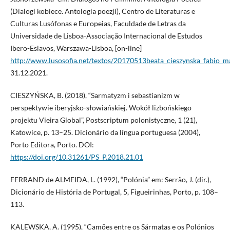
(Dialogi kobiece. Antologia poezji), Centro de Literaturas e
Culturas Lusófonas e Europeias, Faculdade de Letras da
Universidade de Lisboa-Associação Internacional de Estudos
Ibero-Eslavos, Warszawa-Lisboa, [on-line]
http://www.lusosofia.net/textos/20170513beata_cieszynska_fabio_m
31.12.2021.
CIESZYŃSKA, B. (2018), “Sarmatyzm i sebastianizm w
perspektywie iberyjsko-słowiańskiej. Wokół lizbońskiego
projektu Vieira Global”, Postscriptum polonistyczne, 1 (21),
Katowice, p. 13–25. Dicionário da língua portuguesa (2004),
Porto Editora, Porto. DOI:
https://doi.org/10.31261/PS_P.2018.21.01
FERRAND de ALMEIDA, L. (1992), “Polónia” em: Serrão, J. (dir.),
Dicionário de História de Portugal, 5, Figueirinhas, Porto, p. 108–
113.
KALEWSKA, A. (1995), “Camões entre os Sármatas e os Polónios