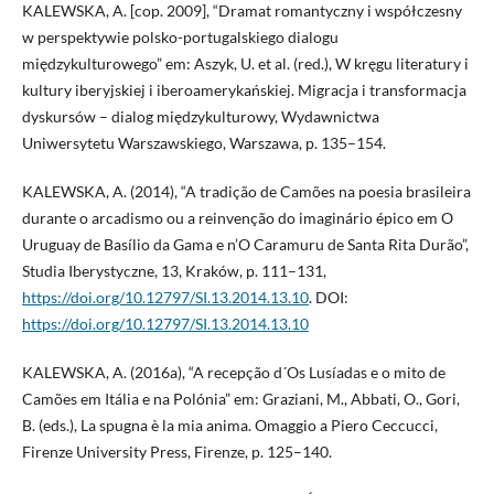
KALEWSKA, A. [cop. 2009], “Dramat romantyczny i współczesny
w perspektywie polsko-portugalskiego dialogu
międzykulturowego” em: Aszyk, U. et al. (red.), W kręgu literatury i
kultury iberyjskiej i iberoamerykańskiej. Migracja i transformacja
dyskursów – dialog międzykulturowy, Wydawnictwa
Uniwersytetu Warszawskiego, Warszawa, p. 135–154.
KALEWSKA, A. (2014), “A tradição de Camões na poesia brasileira
durante o arcadismo ou a reinvenção do imaginário épico em O
Uruguay de Basílio da Gama e n’O Caramuru de Santa Rita Durão”,
Studia Iberystyczne, 13, Kraków, p. 111–131,
https://doi.org/10.12797/SI.13.2014.13.10
. DOI:
https://doi.org/10.12797/SI.13.2014.13.10
KALEWSKA, A. (2016a), “A recepção d´Os Lusíadas e o mito de
Camões em Itália e na Polónia” em: Graziani, M., Abbati, O., Gori,
B. (eds.), La spugna è la mia anima. Omaggio a Piero Ceccucci,
Firenze University Press, Firenze, p. 125–140.