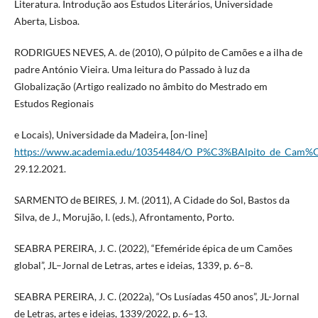
Literatura. Introdução aos Estudos Literários, Universidade
Aberta, Lisboa.
RODRIGUES NEVES, A. de (2010), O púlpito de Camões e a ilha de
padre António Vieira. Uma leitura do Passado à luz da
Globalização (Artigo realizado no âmbito do Mestrado em
Estudos Regionais
e Locais), Universidade da Madeira, [on-line]
https://www.academia.edu/10354484/O_P%C3%BAlpito_de_Cam%C
29.12.2021.
SARMENTO de BEIRES, J. M. (2011), A Cidade do Sol, Bastos da
Silva, de J., Morujão, I. (eds.), Afrontamento, Porto.
SEABRA PEREIRA, J. C. (2022), “Efeméride épica de um Camões
global”, JL–Jornal de Letras, artes e ideias, 1339, p. 6–8.
SEABRA PEREIRA, J. C. (2022a), “Os Lusíadas 450 anos”, JL-Jornal
de Letras, artes e ideias, 1339/2022, p. 6–13.