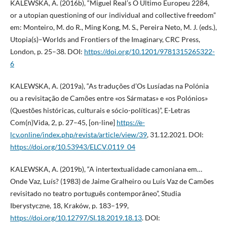
KALEWSKA, A. (2016b), “Miguel Real’s O Último Europeu 2284,
or a utopian questioning of our individual and collective freedom”
em: Monteiro, M. do R., Ming Kong, M. S., Pereira Neto, M. J. (eds.),
Utopia(s)–Worlds and Frontiers of the Imaginary, CRC Press,
London, p. 25–38. DOI:
https://doi.org/10.1201/9781315265322-
6
KALEWSKA, A. (2019a), “As traduções d’Os Lusíadas na Polónia
ou a revisitação de Camões entre «os Sármatas» e «os Polónios»
(Questões históricas, culturais e sócio-políticas)”, E-Letras
Com(n)Vida, 2, p. 27–45, [on-line]
https://e-
lcv.online/index.php/revista/article/view/39
, 31.12.2021. DOI:
https://doi.org/10.53943/ELCV.0119_04
KALEWSKA, A. (2019b), “A intertextualidade camoniana em…
Onde Vaz, Luís? (1983) de Jaime Gralheiro ou Luís Vaz de Camões
revisitado no teatro português contemporâneo”, Studia
Iberystyczne, 18, Kraków, p. 183–199,
https://doi.org/10.12797/SI.18.2019.18.13
. DOI: