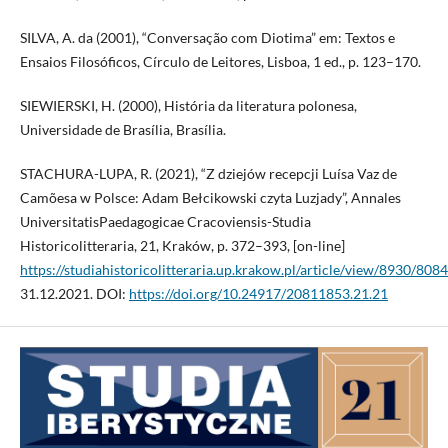
SILVA, A. da (2001), “Conversação com Diotima” em: Textos e
Ensaios Filosóficos, Círculo de Leitores, Lisboa, 1 ed., p. 123–170.
SIEWIERSKI, H. (2000), História da literatura polonesa,
Universidade de Brasília, Brasília.
STACHURA-LUPA, R. (2021), “Z dziejów recepcji Luísa Vaz de
Camõesa w Polsce: Adam Bełcikowski czyta Luzjady”, Annales
UniversitatisPaedagogicae Cracoviensis-Studia
Historicolitteraria, 21, Kraków, p. 372–393, [on-line]
https://studiahistoricolitteraria.up.krakow.pl/article/view/8930/8084
31.12.2021. DOI:
https://doi.org/10.24917/20811853.21.21