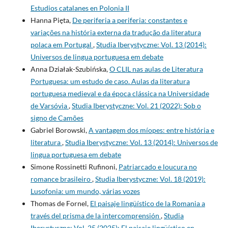
Estudios catalanes en Polonia II
Hanna Pięta,
De periferia a periferia: constantes e
variações na história externa da tradução da literatura
polaca em Portugal
,
Studia Iberystyczne: Vol. 13 (2014):
Universos de lingua portuguesa em debate
Anna Działak-Szubińska,
O CLIL nas aulas de Literatura
Portuguesa: um estudo de caso. Aulas da literatura
portuguesa medieval e da época clássica na Universidade
de Varsóvia
,
Studia Iberystyczne: Vol. 21 (2022): Sob o
signo de Camões
Gabriel Borowski,
A vantagem dos míopes: entre história e
literatura
,
Studia Iberystyczne: Vol. 13 (2014): Universos de
lingua portuguesa em debate
Simone Rossinetti Rufinoni,
Patriarcado e loucura no
romance brasileiro
,
Studia Iberystyczne: Vol. 18 (2019):
Lusofonia: um mundo, várias vozes
Thomas de Fornel,
El paisaje lingüístico de la Romania a
través del prisma de la intercomprensión
,
Studia
Iberystyczne: Vol. 25 (2025): El paisaje lingüístico en