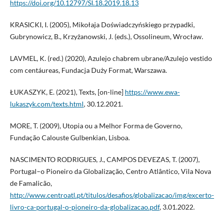
https://doi.org/10.12797/SI.18.2019.18.13
KRASICKI, I. (2005), Mikołaja Doświadczyńskiego przypadki,
Gubrynowicz, B., Krzyżanowski, J. (eds.), Ossolineum, Wrocław.
LAVMEL, K. (red.) (2020), Azulejo chabrem ubrane/Azulejo vestido
com centáureas, Fundacja Duży Format, Warszawa.
ŁUKASZYK, E. (2021), Texts, [on-line]
https://www.ewa-
lukaszyk.com/texts.html
, 30.12.2021.
MORE, T. (2009), Utopia ou a Melhor Forma de Governo,
Fundação Calouste Gulbenkian, Lisboa.
NASCIMENTO RODRIGUES, J., CAMPOS DEVEZAS, T. (2007),
Portugal–o Pioneiro da Globalização, Centro Atlântico, Vila Nova
de Famalicão,
http://www.centroatl.pt/titulos/desafios/globalizacao/img/excerto-
livro-ca-portugal-o-pioneiro-da-globalizacao.pdf
, 3.01.2022.