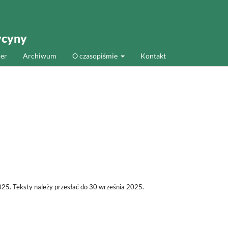
ycyny
er
Archiwum
O czasopiśmie
Kontakt
25. Teksty należy przesłać do 30 września 2025.