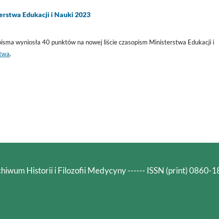
erstwa Edukacji i Nauki 2023
isma wyniosła 40 punktów na nowej liście czasopism Ministerstwa Edukacji i
stwa
.
hiwum Historii i Filozofii Medycyny ------ ISSN (print) 0860-