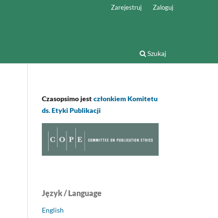
Zarejestruj
Zaloguj
Szukaj
Czasopsimo jest
członkiem Komitetu
ds. Etyki Publikacji
Język / Language
English