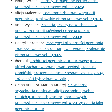
Piotr J. Wróbel,
Journey Through the Borderlands
,
Krakowskie Pismo Kresowe: Vol. 17 (2025)
Alicja Malewska,
Tożsamość zbiorowa w sytuacji
pogranicza
,
Krakowskie Pismo Kresowe: Vol. 2 (2010)
Anna Wylegała,
Kolekcja „Polacy na Wschodzie” w
Archiwum Historii Mówionej Ośrodka KARTA
,
Krakowskie Pismo Kresowe: Vol. 1 (2009)
Henryka Kramarz,
Przyczyny i okoliczności powstania
Towarzystwa im. Piotra Skargi we Lwowie
,
Krakowskie
Pismo Kresowe: Vol. 1 (2009)
Ihor Żuk,
Architekci pogranicza kulturowego: Julian i
Alfred Zachariewiczowie, Iwan Lewiński, Tadeusz
Obmiński
,
Krakowskie Pismo Kresowe: Vol. 16 (2024):
Tożsamości hybrydowe w Galicji
Ołena Arkusza, Marian Mudryj,
XIX-wieczna
arystokracja polska w Galicji Wschodniej wobec
ruskich (ukraińskich) aspiracji narodowych
,
Krakowskie Pismo Kresowe: Vol. 4 (2012): Galicja jako
pogranicze kultur