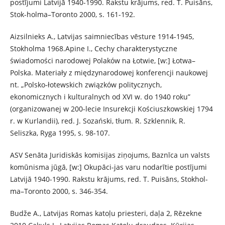
postījumi Latvijā 1940-1990. Rakstu krājums, red. T. Puisāns,
Stok-holma–Toronto 2000, s. 161-192.
Aizsilnieks A., Latvijas saimniecības vēsture 1914-1945,
Stokholma 1968.Apine I., Cechy charakterystyczne
świadomości narodowej Polaków na Łotwie, [w:] Łotwa–
Polska. Materiały z międzynarodowej konferencji naukowej
nt. „Polsko-łotewskich związków politycznych,
ekonomicznych i kulturalnych od XVI w. do 1940 roku”
(organizowanej w 200-lecie Insurekcji Kościuszkowskiej 1794
r. w Kurlandii), red. J. Sozański, tłum. R. Szklennik, R.
Seliszka, Ryga 1995, s. 98-107.
ASV Senāta Juridiskās komisijas ziņojums, Baznīca un valsts
komūnisma jūgā, [w:] Okupāci-jas varu nodarītie postījumi
Latvijā 1940-1990. Rakstu krājums, red. T. Puisāns, Stokhol-
ma–Toronto 2000, s. 346-354.
Budže A., Latvijas Romas katoļu priesteri, daļa 2, Rēzekne