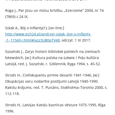
Roga J., Par Jūsu un mūsu brīvību, „Ezerzeme” 2004, nr 74
(7869) z 24 IX.
Solak A., Bój o Inflanty(1), [on-line:]
http://www.pch24.pl/andrzej-solak--boj-o-inflanty-
-1-,11569,i.html#ixzz3UB0qTV40
, odczyt: 1 III 2017.
Sozański J., Zarys historii bibliotek polskich na ziemiach
łotewskich, [w:] Kultura polska na Łotwie / Poļu kultūra
Latvijā, red. J. Sozański, r. Szklennik, Ryga 1994, s. 45-52.
Strods H., Civīlokupantu pirmie desanti 1941-1946, [w:]
Okupācijas varu nodarītie postījumi Latvijā 1940-1990.
Rakstu krājums, red. T. Puisāns, Stokholma–Toronto 2000, s.
112-118.
Strods H., Latvijas Katoļu baznīcas vēsture 1075-1995, Rīga
1996.