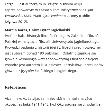
Łatgalii. Jest autorką m.in. książki o swoim wuju
represjonowanym w czasach komunistycznych:
Ks. Jan
Wasilewski (1885-1948). Życie kapłanów z Łotwy
(Lublin–
Jełgawa 2012).
Marcin Karas, Uniwersytet Jagielloński
Prof. dr hab., historyk filozofii. Pracuje w Zakładzie Filozofii
Polskiej w Instytucie Filozofii Uniwersytetu Jagiellońskiego.
Prowadzi badania z historii idei i z filozofii średniowiecznej,
jest autorem ponad 180 publikacji. Ostatnio zajmuje się
głównie kosmologią wczesnonowożytną i filozofią dziejów.
Ponadto jest autorem kilkudziesięciu artykułów i przekładów
głównie z języków łacińskiego i angielskiego.
References
Aizsilnieks A., Latvijas saimnieciskā izmantošana vācu
okupācijas laikā 1941-1945, [w:] Oku-pācijas varu nodarītie