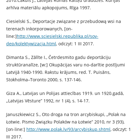
2010.Cakuls J., Latvijas Romas Katoļu draudzes. Kūrijas
arhīva materiālu apkopojums, Rīga 1997.
Ciesielski S., Deportacje związane z przebudową wsi na
terenach inkorporowanych, [on-
line:]
http://www.sciesielski.republika.pl/sov-
dep/kolektywizacja.html
, odczyt: 1 III 2017.
Dimanta S., Zālīte I., Četrdesmito gadu deportāciju
struktūranalīze, [w:] Okupācijas varu no-darītie postījumi
Latvijā 1940-1990. Rakstu krājums, red. T. Puisāns,
Stokholma–Toronto 2000, s. 137-146.
Giza A., Latvijas un Polijas attiecības 1919. un 1920.gadā,
„Latvijas Vēsture” 1992, nr 1 (4), s. 14-17.
Januszkiewicz S., Oto droga na tron arcybiskupi, „Polak na
Łotwie. Pismo Związku Polaków na Łotwie” 2010, nr 3 (93),
[on-line:]
http://www.polak.lv/93/arcybiskup.shtml
, odczyt: 1
III 2017.