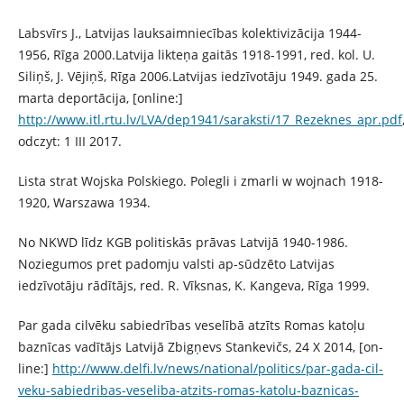
Labsvīrs J., Latvijas lauksaimniecības kolektivizācija 1944-
1956, Rīga 2000.Latvija likteņa gaitās 1918-1991, red. kol. U.
Siliņš, J. Vējiņš, Rīga 2006.Latvijas iedzīvotāju 1949. gada 25.
marta deportācija, [online:]
http://www.itl.rtu.lv/LVA/dep1941/saraksti/17_Rezeknes_apr.pdf
odczyt: 1 III 2017.
Lista strat Wojska Polskiego. Polegli i zmarli w wojnach 1918-
1920, Warszawa 1934.
No NKWD līdz KGB politiskās prāvas Latvijā 1940-1986.
Noziegumos pret padomju valsti ap-sūdzēto Latvijas
iedzīvotāju rādītājs, red. R. Vīksnas, K. Kangeva, Rīga 1999.
Par gada cilvēku sabiedrības veselībā atzīts Romas katoļu
baznīcas vadītājs Latvijā Zbigņevs Stankevičs, 24 X 2014, [on-
line:]
http://www.delfi.lv/news/national/politics/par-gada-cil-
veku-sabiedribas-veseliba-atzits-romas-katolu-baznicas-