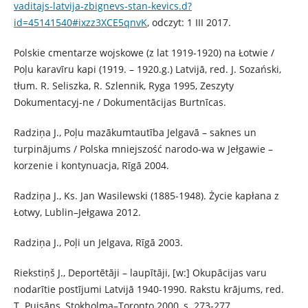
vaditajs-latvija-zbignevs-stan-kevics.d?
id=45141540#ixzz3XCE5qnvK
, odczyt: 1 III 2017.
Polskie cmentarze wojskowe (z lat 1919-1920) na Łotwie /
Poļu karavīru kapi (1919. – 1920.g.) Latvijā, red. J. Sozański,
tłum. R. Seliszka, R. Szlennik, Ryga 1995, Zeszyty
Dokumentacyj-ne / Dokumentācijas Burtnīcas.
Radziņa J., Poļu mazākumtautība Jelgavā – saknes un
turpinājums / Polska mniejszość narodo-wa w Jełgawie –
korzenie i kontynuacja, Rīgā 2004.
Radziņa J., Ks. Jan Wasilewski (1885-1948). Życie kapłana z
Łotwy, Lublin–Jełgawa 2012.
Radziņa J., Poļi un Jelgava, Rīgā 2003.
Riekstiņš J., Deportētāji – laupītāji, [w:] Okupācijas varu
nodarītie postījumi Latvijā 1940-1990. Rakstu krājums, red.
T. Puisāns, Stokholma–Toronto 2000, s. 273-277.