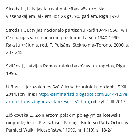
Strods H., Latvijas lauksaimniecības vēsture. No
vissenākajiem laikiem līdz XX gs. 90. gadiem, Rīga 1992.
Strods H., Latvijas nacionālo partizānu karš 1944-1956, [w:]
Okupācijas varu nodarītie po-stījumi Latvijā 1940-1990.
Rakstu krājums, red. T. Puisāns, Stokholma–Toronto 2000, s.
237-245.
Svilāns J., Latvijas Romas katoļu baznīcas un kapelas, Rīga
1995.
Utāns U., Jeruzalemes Svētā kapa bruņinieku ordenis, 5 XII
2014, [on-line:]
http://seminaristi.blogspot.com/2014/12/ve-
arhibiskaps-zbignevs-stankevics_52.htm
, odczyt: 1 III 2017.
Ziółkowska E., Żołnierzom polskim poległym za łotewską
niepodległość, „Przeszłość i Pamięć. Biuletyn Rady Ochrony
Pamięci Walk i Męczeństwa” 1999, nr 1 (10), s. 18-24.