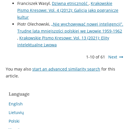
Franciszek Wasyl,
Dziwna etniczność
,
Krakowskie
Pismo Kresowe: Vol. 4 (2012): Galicja jako pogranicze
kultur
Piotr Olechowski,
„Nie wychowywać nowej inteligencji”.
Trudne lata mniejszości polskiej we Lwowie 1959-1962
,
Krakowskie Pismo Kresowe: Vol. 13 (2021): Elity
intelektualne Lwowa
1-10 of 61
Next
You may also
start an advanced similarity search
for this
article.
Language
English
Lietuvių
Polski