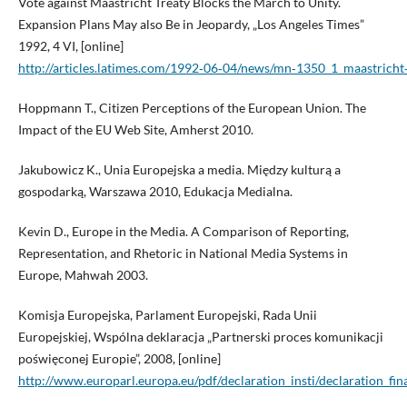
Vote against Maastricht Treaty Blocks the March to Unity.
Expansion Plans May also Be in Jeopardy, „Los Angeles Times”
1992, 4 VI, [online]
http://articles.latimes.com/1992‑06‑04/news/mn‑1350_1_maastricht‑
Hoppmann T., Citizen Perceptions of the European Union. The
Impact of the EU Web Site, Amherst 2010.
Jakubowicz K., Unia Europejska a media. Między kulturą a
gospodarką, Warszawa 2010, Edukacja Medialna.
Kevin D., Europe in the Media. A Comparison of Reporting,
Representation, and Rhetoric in National Media Systems in
Europe, Mahwah 2003.
Komisja Europejska, Parlament Europejski, Rada Unii
Europejskiej, Wspólna deklaracja „Partnerski proces komunikacji
poświęconej Europie”, 2008, [online]
http://www.europarl.europa.eu/pdf/declaration_insti/declaration_fin