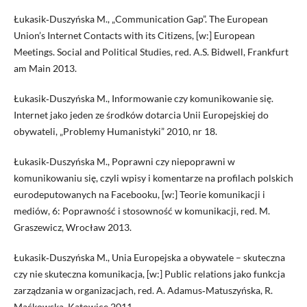
Łukasik‑Duszyńska M., „Communication Gap”. The European
Union’s Internet Contacts with its Citizens, [w:] European
Meetings. Social and Political Studies, red. A.S. Bidwell, Frankfurt
am Main 2013.
Łukasik‑Duszyńska M., Informowanie czy komunikowanie się.
Internet jako jeden ze środków dotarcia Unii Europejskiej do
obywateli, „Problemy Humanistyki” 2010, nr 18.
Łukasik‑Duszyńska M., Poprawni czy niepoprawni w
komunikowaniu się, czyli wpisy i komentarze na profilach polskich
eurodeputowanych na Facebooku, [w:] Teorie komunikacji i
mediów, 6: Poprawność i stosowność w komunikacji, red. M.
Graszewicz, Wrocław 2013.
Łukasik‑Duszyńska M., Unia Europejska a obywatele – skuteczna
czy nie skuteczna komunikacja, [w:] Public relations jako funkcja
zarządzania w organizacjach, red. A. Adamus‑Matuszyńska, R.
Maćkowska, Katowice 2011.