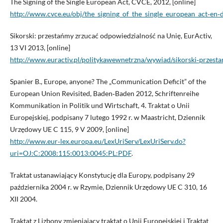
The Signing of the Single European Act, CVCE, 2012, [online]
http://www.cvce.eu/obj/the_signing_of_the_single_european_act‑e
Sikorski: przestańmy zrzucać odpowiedzialność na Unię, EurActiv,
13 VI 2013, [online]
http://www.euractiv.pl/politykawewnetrzna/wywiad/sikorski‑przes
Spanier B., Europe, anyone? The „Communication Deficit” of the
European Union Revisited, Baden‑Baden 2012, Schriftenreihe
Kommunikation in Politik und Wirtschaft, 4. Traktat o Unii
Europejskiej, podpisany 7 lutego 1992 r. w Maastricht, Dziennik
Urzędowy UE C 115, 9 V 2009, [online]
http://www.eur‑lex.europa.eu/LexUriServ/LexUriServ.do?
uri=OJ:C:2008:115:0013:0045:PL:PDF
.
Traktat ustanawiający Konstytucję dla Europy, podpisany 29
października 2004 r. w Rzymie, Dziennik Urzędowy UE C 310, 16
XII 2004.
Traktat z Lizbony zmieniający traktat o Unii Europejskiej i Traktat