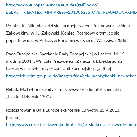
http://www.europarl.europa.eu/sides/getDoc.do?
pubRef=‑//EP//TEXT+IM‑PRESS+20100625STO76792+0+DOC+XML
Pomian K., Nikt nie rodzi się Europejczykiem. Rozmowa z Jackiem
Żakowskim, [w:] J. Żakowski, Koniec. Rozmowy o tym, co się
popsuło w nas, w Polsce, w Europie i w świecie, Warszawa 2006.
Rada Europejska, Spotkanie Rady Europejskiej w Laeken, 14‑15
grudnia 2001 r. Wnioski Prezydencji, Załącznik I: Deklaracja z
Laeken w sprawie przyszłości Unii Europejskiej, [online]
http://oide.sejm.gov.pl/oide/images/files/dokumenty/konkluzje/laeke
Rębała M., Lizbońska odyseja, „Newsweek”, dodatek specjalny
„Traktat Lizboński” 2009.
Rozczarowanie Unią Europejską rośnie, EurActiv, 15 V 2013,
[online]
http://www.euractiv.pl/wersja‑do‑druku/artykul/rozczarowanie‑uni