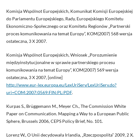
Komisja Wspólnot Europejskich, Komunikat Komisji Europejskiej
do Parlamentu Europejskiego, Rady, Europejskiego Komitetu
Ekonomiczno‑Społecznego oraz Komitetu Regionów „Partnerski
proces komunikowania na temat Europy”, KOM(2007) 568 wersja
ostateczna, 3 X 2007.
Komisja Wspólnot Europejskich, Wniosek „Porozumienie
międzyinstytucjonalne w sprawie partnerskiego procesu
komunikowania na temat Europy”, KOM(2007) 569 wersja
ostateczna, 3 X 2007, [online]
http://www.eur‑lex.europa.eu/LexUriServ/LexUriServ.do?
uri=COM:2007:0569:FIN:PL:PDF
.
Kurpas S., Brüggemann M., Meyer Ch., The Commission White
Paper on Communication. Mapping a Way to a European Public
Sphere, Brussels 2006, CEPS Policy Brief, No. 101.
Lorenz W., O Unii decydowała Irlandia, „Rzeczpospolita” 2009, 2 X.