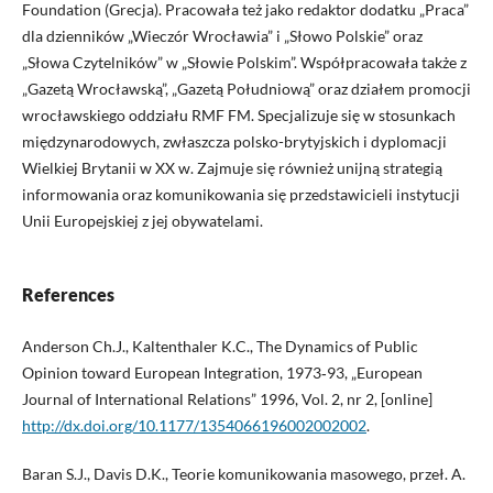
Foundation (Grecja). Pracowała też jako redaktor dodatku „Praca”
dla dzienników „Wieczór Wrocławia” i „Słowo Polskie” oraz
„Słowa Czytelników” w „Słowie Polskim”. Współpracowała także z
„Gazetą Wrocławską”, „Gazetą Południową” oraz działem promocji
wrocławskiego oddziału RMF FM. Specjalizuje się w stosunkach
międzynarodowych, zwłaszcza polsko-brytyjskich i dyplomacji
Wielkiej Brytanii w XX w. Zajmuje się również unijną strategią
informowania oraz komunikowania się przedstawicieli instytucji
Unii Europejskiej z jej obywatelami.
References
Anderson Ch.J., Kaltenthaler K.C., The Dynamics of Public
Opinion toward European Integration, 1973‑93, „European
Journal of International Relations” 1996, Vol. 2, nr 2, [online]
http://dx.doi.org/10.1177/1354066196002002002
.
Baran S.J., Davis D.K., Teorie komunikowania masowego, przeł. A.