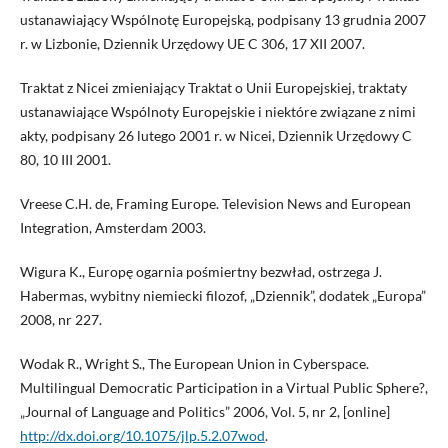
ustanawiający Wspólnotę Europejską, podpisany 13 grudnia 2007
r. w Lizbonie, Dziennik Urzędowy UE C 306, 17 XII 2007.
Traktat z Nicei zmieniający Traktat o Unii Europejskiej, traktaty
ustanawiające Wspólnoty Europejskie i niektóre związane z nimi
akty, podpisany 26 lutego 2001 r. w Nicei, Dziennik Urzędowy C
80, 10 III 2001.
Vreese C.H. de, Framing Europe. Television News and European
Integration, Amsterdam 2003.
Wigura K., Europę ogarnia pośmiertny bezwład, ostrzega J.
Habermas, wybitny niemiecki filozof, „Dziennik”, dodatek „Europa”
2008, nr 227.
Wodak R., Wright S., The European Union in Cyberspace.
Multilingual Democratic Participation in a Virtual Public Sphere?,
„Journal of Language and Politics” 2006, Vol. 5, nr 2, [online]
http://dx.doi.org/10.1075/jlp.5.2.07wod
.