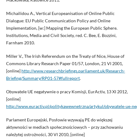
Michailidou A., Vertical Europeanisation of Online Public
Dialogue: EU Public Communication Policy and Online
Implementation, [w:] Mapping the European Public Sphere.
Institutions, Media and Civil Society, red. C. Bee, E. Bozzini,
Farnham 2010.
Miller V., The Irish Referendum on the Treaty of Nice, House of
Commons Library Research Paper 01/57, London, 21 VI 2001,
[online]
http://www.researchbriefings.parliament.uk/Research-
Briefing/Summary/RP01‑57#fullreport
.
Obywatele UE negatywnie o pracy Komisji, EurActiv, 13 XI 2012,
[online]
http://www.euractiv.pl/politykawewnetrzna/artykul/obywatele‑ue‑n
Parlament Europejski, Posłowie wzywają PE do większej
aktywności w mediach społecznościowych – przy zachowaniu
należytej ostrożności, 30 VI 2010, [online]