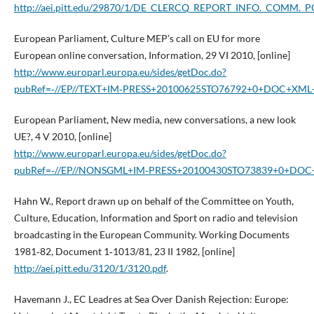
http://aei.pitt.edu/29870/1/DE_CLERCQ_REPORT_INFO._COMM._P
European Parliament, Culture MEP’s call on EU for more
European online conversation, Information, 29 VI 2010, [online]
http://www.europarl.europa.eu/sides/getDoc.do?
pubRef=‑//EP//TEXT+IM‑PRESS+20100625STO76792+0+DOC+XML
European Parliament, New media, new conversations, a new look
UE?, 4 V 2010, [online]
http://www.europarl.europa.eu/sides/getDoc.do?
pubRef=‑//EP//NONSGML+IM‑PRESS+20100430STO73839+0+DOC
Hahn W., Report drawn up on behalf of the Committee on Youth,
Culture, Education, Information and Sport on radio and television
broadcasting in the European Community. Working Documents
1981‑82, Document 1‑1013/81, 23 II 1982, [online]
http://aei.pitt.edu/3120/1/3120.pdf
.
Havemann J., EC Leadres at Sea Over Danish Rejection: Europe: