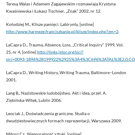
Teresą Walas i Adamem Zagajewskim rozmawiają Krystyna
Kwaśniewska i Łukasz Tischner, „Znak” 2002, nr 12.
Kołodziej M., Klisze pamięci. Labirynty, [online]
http://www.harmeze.franciszkanie.pl/klisze/index.php?zm=2
.
LaCapra D., Trauma, Absence, Loss, „Critical Inquiry” 1999, Vol.
25, nr 4, [online]
http://links.jstor.org/sici?
sici=0093‑1896%28199922%2925%3A4%3C696%3ATAL%3E2.0.C
LaCapra D., Writing History, Writing Trauma, Baltimore–London
2001.
Lang B., Nazistowskie ludobójstwo. Akt i idea, przeł. A.
Ziębińska‑Witek, Lublin 2006.
Leociak J., Doświadczenia graniczne. Studia o
dwudziestowiecznych formach reprezentacji, Warszawa 2009.
Miłosz Cz., Niemoralność sztuki, [online]