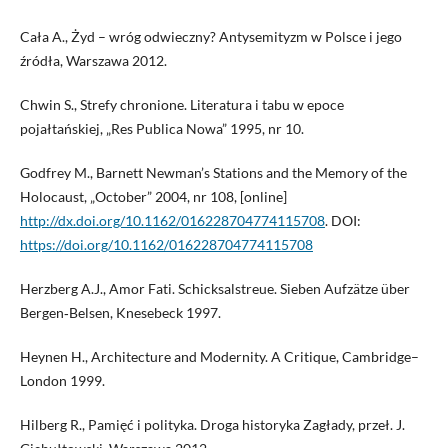
Cała A., Żyd – wróg odwieczny? Antysemityzm w Polsce i jego
źródła, Warszawa 2012.
Chwin S., Strefy chronione. Literatura i tabu w epoce
pojałtańskiej, „Res Publica Nowa” 1995, nr 10.
Godfrey M., Barnett Newman’s Stations and the Memory of the
Holocaust, „October” 2004, nr 108, [online]
http://dx.doi.org/10.1162/016228704774115708
. DOI:
https://doi.org/10.1162/016228704774115708
Herzberg A.J., Amor Fati. Schicksalstreue. Sieben Aufzätze über
Bergen‑Belsen, Knesebeck 1997.
Heynen H., Architecture and Modernity. A Critique, Cambridge–
London 1999.
Hilberg R., Pamięć i polityka. Droga historyka Zagłady, przeł. J.