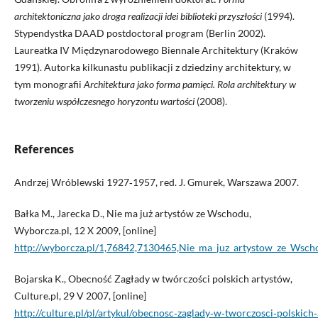
architektoniczna jako droga realizacji idei biblioteki przyszłości
(1994).
Stypendystka DAAD postdoctoral program (Berlin 2002).
Laureatka IV Międzynarodowego Biennale Architektury (Kraków
1991). Autorka kilkunastu publikacji z dziedziny architektury, w
tym monografii
Architektura jako forma pamięci. Rola architektury w
tworzeniu współczesnego horyzontu wartości
(2008).
References
Andrzej Wróblewski 1927‑1957, red. J. Gmurek, Warszawa 2007.
Bałka M., Jarecka D., Nie ma już artystów ze Wschodu,
Wyborcza.pl, 12 X 2009, [online]
http://wyborcza.pl/1,76842,7130465,Nie_ma_juz_artystow_ze_Wsch
Bojarska K., Obecność Zagłady w twórczości polskich artystów,
Culture.pl, 29 V 2007, [online]
http://culture.pl/pl/artykul/obecnosc‑zaglady‑w‑tworczosci‑polskich