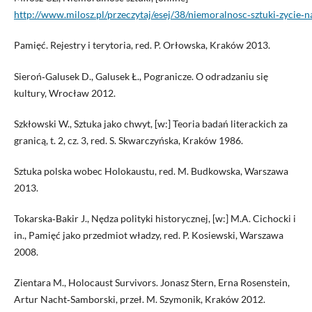
http://www.milosz.pl/przeczytaj/esej/38/niemoralnosc‑sztuki‑zycie‑
Pamięć. Rejestry i terytoria, red. P. Orłowska, Kraków 2013.
Sieroń‑Galusek D., Galusek Ł., Pogranicze. O odradzaniu się
kultury, Wrocław 2012.
Szkłowski W., Sztuka jako chwyt, [w:] Teoria badań literackich za
granicą, t. 2, cz. 3, red. S. Skwarczyńska, Kraków 1986.
Sztuka polska wobec Holokaustu, red. M. Budkowska, Warszawa
2013.
Tokarska‑Bakir J., Nędza polityki historycznej, [w:] M.A. Cichocki i
in., Pamięć jako przedmiot władzy, red. P. Kosiewski, Warszawa
2008.
Zientara M., Holocaust Survivors. Jonasz Stern, Erna Rosenstein,
Artur Nacht‑Samborski, przeł. M. Szymonik, Kraków 2012.