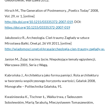
Giebułtowski, Warszawa 2012.
Hirsch M., The Generation of Postmemory, „Poetics Today” 2008,
Vol. 29, nr 1, [online]
http://dx.doi.org/10.1215/03335372‑2007‑019
. DOI:
https://doi.org/10.1215/03335372-2007-019
Jakubowicz R., Archeologia. Cień traumy Zagłady w sztuce
Mirosława Bałki, Onet.pl, 26 VII 2011, [online]
http://wiadomosci.onet.pl/prasa/archeologia‑cien‑traumy‑zaglady‑w
Janion M., Żyjąc tracimy życie. Niepokojące tematy egzystencji,
Warszawa 2001, Seria z Wagą.
Kabrońska J., Architektura jako forma pamięci. Rola architektury
w tworzeniu współczesnego horyzontu wartości, Gdańsk 2008,
Monografie – Politechnika Gdańska, 91.
Kwaśniewska K., Tischner Ł., Walka trwa, z Tadeuszem
Sobolewskim, Martą Tarabułą, Mieczysławem Tomaszewskim,