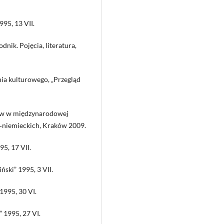
995, 13 VII.
nik. Pojęcia, literatura,
ia kulturowego, „Przegląd
iów w międzynarodowej
ko‑niemieckich, Kraków 2009.
95, 17 VII.
iński” 1995, 3 VII.
 1995, 30 VI.
” 1995, 27 VI.