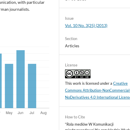
unication, with particular
man journalists.
Issue
Vol. 10 No. 3(25) (2013)
Section
Articles
License
This work is licensed under a
Creative
Commons Attribution-NonCommercial
NoDerivatives 4.0 International Licens
How to Cite
“Rola mediów W Komunikacji
międzynarodowej Na przykładzie Wyd