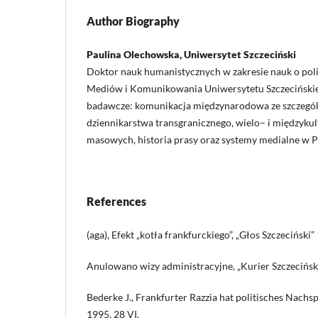
Author Biography
Paulina Olechowska, Uniwersytet Szczeciński
Doktor nauk humanistycznych w zakresie nauk o poli
Mediów i Komunikowania Uniwersytetu Szczecińskie
badawcze: komunikacja międzynarodowa ze szczeg
dziennikarstwa transgranicznego, wielo– i międzyk
masowych, historia prasy oraz systemy medialne w Po
References
(aga), Efekt „kotła frankfurckiego”, „Głos Szczeciński”
Anulowano wizy administracyjne, „Kurier Szczeciński
Bederke J., Frankfurter Razzia hat politisches Nachs
1995, 28 VI.