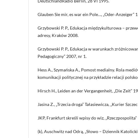
DeutschlandRadio Berlin, 28 VI 1995.
Glauben Sie mir, es war ein Pole…, „Oder‑Anzeiger” 1
Grzybowski P. P., Edukacja międzykulturowa – przewod
adresy, Kraków 2008.
Grzybowski P. P., Edukacja w warunkach zróżnicowan
Pedagogiczny” 2007, nr 1.
Hess A., Szymańska A., Pomost medialny. Rola med
komunikacji politycznej na przykładzie relacji pols
Hirsch H., Leiden an der Vergangenheit, „Die Zeit” 19
Jasina Z., „Trzecia droga” Tałasiewicza, „Kurier Szczec
JKP, Frankfurt skreśli wpisy do wiz, „Rzeczpospolita”
(k), Auschwitz nad Odrą, „Słowo – Dziennik Katolicki