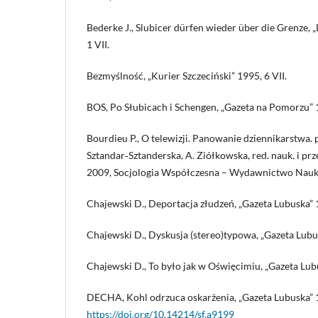
Bederke J., Slubicer dürfen wieder über die Grenze, 
1 VII.
Bezmyślność, „Kurier Szczeciński” 1995, 6 VII.
BOS, Po Słubicach i Schengen, „Gazeta na Pomorzu” 1
Bourdieu P., O telewizji. Panowanie dziennikarstwa. p
Sztandar‑Sztanderska, A. Ziółkowska, red. nauk. i p
2009, Socjologia Współczesna – Wydawnictwo Na
Chajewski D., Deportacja złudzeń, „Gazeta Lubuska” 
Chajewski D., Dyskusja (stereo)typowa, „Gazeta Lubus
Chajewski D., To było jak w Oświęcimiu, „Gazeta Lub
DECHA, Kohl odrzuca oskarżenia, „Gazeta Lubuska” 1
https://doi.org/10.14214/sf.a9199