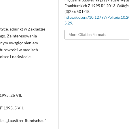
Frankfurckich Z 1995 R”. 2013.
Politeja
(3(25): 501-18.
https://doi.org/10.12797/Politeja.10.
5.29
.
tyce, adiunkt w Zakładzie
More Citation Formats
go. Zainteresowania
ólnym uwzględnieniem
ulturowości w mediach
lsce i na świecie.
 1995, 26 VII.
” 1995, 5 VII.
piel, „Lausitzer Rundschau”