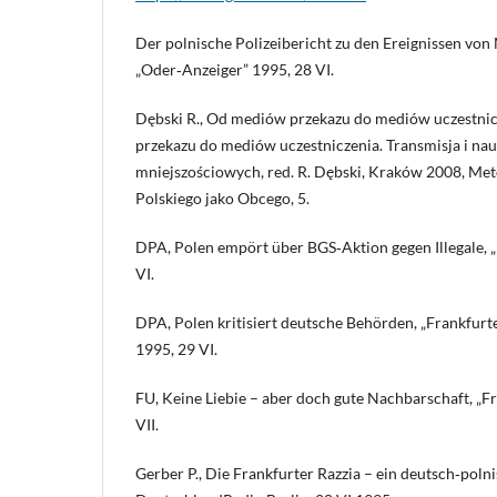
Der polnische Polizeibericht zu den Ereignissen von
„Oder‑Anzeiger” 1995, 28 VI.
Dębski R., Od mediów przekazu do mediów uczestnic
przekazu do mediów uczestniczenia. Transmisja i na
mniejszościowych, red. R. Dębski, Kraków 2008, Me
Polskiego jako Obcego, 5.
DPA, Polen empört über BGS‑Aktion gegen Illegale, „
VI.
DPA, Polen kritisiert deutsche Behörden, „Frankfurt
1995, 29 VI.
FU, Keine Liebie – aber doch gute Nachbarschaft, „F
VII.
Gerber P., Die Frankfurter Razzia – ein deutsch‑polni