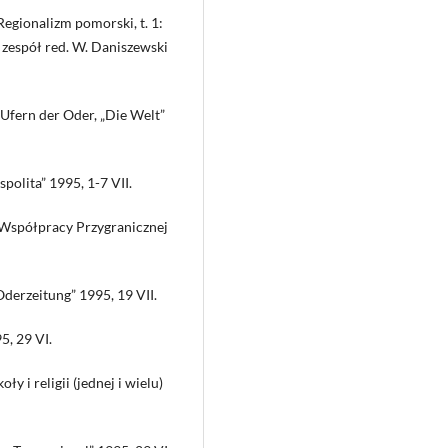
egionalizm pomorski, t. 1:
 zespół red. W. Daniszewski
Ufern der Oder, „Die Welt”
polita” 1995, 1-7 VII.
 Współpracy Przygranicznej
Oderzeitung” 1995, 19 VII.
5, 29 VI.
y i religii (jednej i wielu)