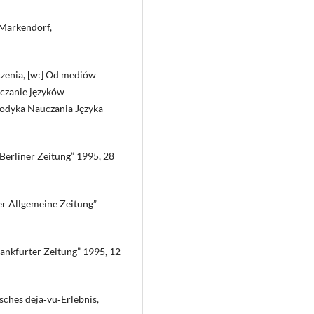
 Markendorf,
zenia, [w:] Od mediów
uczanie języków
todyka Nauczania Języka
Berliner Zeitung” 1995, 28
er Allgemeine Zeitung”
rankfurter Zeitung” 1995, 12
sches deja‑vu‑Erlebnis,