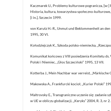
Kaczmarek U., Problemy kulturowe pogranicza, [w:] R
Historia, kultura, towarzystwa społeczno‑kulturowe,
[i in.], Szczecin 1999.
von Karutz H.‑R., Unmut und Beklommenheit an den 
1995, 30 VI.
Kołodziejczyk K., Szkoda polsko‑niemiecka, „Rzeczpos
Komunikat końcowy z VIII posiedzenia Komitetu ds.
Polski i Niemiec, „Głos Szczeciński” 1995, 13 VII.
Kotterba J., Mein Nachbar war verreist, „Märkische 
Makowska A., Frankfurcki kocioł, „Kurier Polski” 199
Maltrovsky E., Transgraniczne uczenie się: zadanie szkoł
w UE w obliczu globalizacji, „Keryks” 2004, R. 3, nr 2.