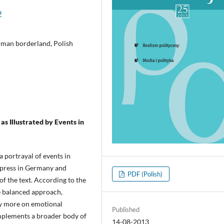
9
rman borderland, Polish
s Illustrated by Events in
a portrayal of events in
l press in Germany and
PDF (Polish)
 of the text. According to the
e balanced approach,
ly more on emotional
Published
omplements a broader body of
14-08-2013