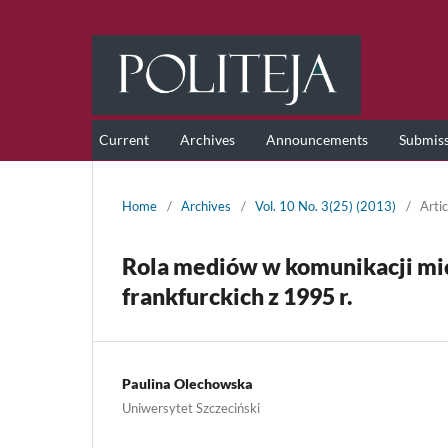
Current
Archives
Announcements
Submis
Home
/
Archives
/
Vol. 10 No. 3(25) (2013)
/
Artic
Rola mediów w komunikacji mi
frankfurckich z 1995 r.
Paulina Olechowska
Uniwersytet Szczeciński