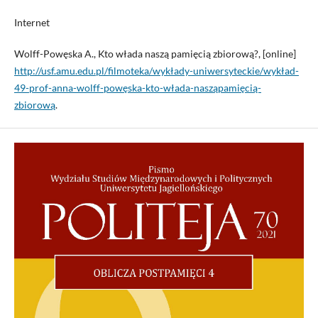
Internet
Wolff-Powęska A., Kto włada naszą pamięcią zbiorową?, [online]
http://usf.amu.edu.pl/filmoteka/wykłady-uniwersyteckie/wykład-
49-prof-anna-wolff-powęska-kto-włada-nasząpamięcią-
zbiorową
.