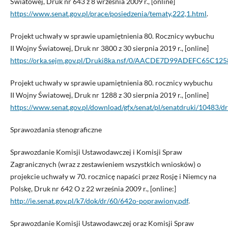
Światowej, Druk nr 643 z 8 września 2009 r., [online]
https://www.senat.gov.pl/prace/posiedzenia/tematy,222,1.html
.
Projekt uchwały w sprawie upamiętnienia 80. Rocznicy wybuchu
II Wojny Światowej, Druk nr 3800 z 30 sierpnia 2019 r., [online]
https://orka.sejm.gov.pl/Druki8ka.nsf/0/AACDE7D99ADEFC65C12
Projekt uchwały w sprawie upamiętnienia 80. rocznicy wybuchu
II Wojny Światowej, Druk nr 1288 z 30 sierpnia 2019 r., [online]
https://www.senat.gov.pl/download/gfx/senat/pl/senatdruki/10483/d
Sprawozdania stenograficzne
Sprawozdanie Komisji Ustawodawczej i Komisji Spraw
Zagranicznych (wraz z zestawieniem wszystkich wniosków) o
projekcie uchwały w 70. rocznicę napaści przez Rosję i Niemcy na
Polskę, Druk nr 642 O z 22 września 2009 r., [online:]
http://ie.senat.gov.pl/k7/dok/dr/60/642o-poprawiony.pdf
.
Sprawozdanie Komisji Ustawodawczej oraz Komisji Spraw