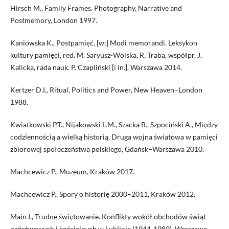
Hirsch M., Family Frames. Photography, Narrative and
Postmemory, London 1997.
Kaniowska K., Postpamięć, [w:] Modi memorandi. Leksykon
kultury pamięci, red. M. Saryusz-Wolska, R. Traba, współpr. J.
Kalicka, rada nauk. P. Czapliński [i in.], Warszawa 2014.
Kertzer D.I., Ritual, Politics and Power, New Heaven–London
1988.
Kwiatkowski P.T., Nijakowski L.M., Szacka B., Szpociński A., Między
codziennością a wielką historią. Druga wojna światowa w pamięci
zbiorowej społeczeństwa polskiego, Gdańsk–Warszawa 2010.
Machcewicz P., Muzeum, Kraków 2017.
Machcewicz P., Spory o historię 2000–2011, Kraków 2012.
Main I., Trudne świętowanie. Konflikty wokół obchodów świąt
państwowych i kościelnych w Lublinie (1944-1989), Warszawa