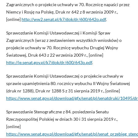
Zagranicznych o projekcie uchwały w 70. Rocznicę napaści przez
Niemcy i Rosję na Polskę, Druk nr 642 z 8 września 2009 r.,
[online]
http://ww2.senat.pl/k7/dok/dr/600/642o.pdf
.
Sprawozdanie Komisji Ustawodawczej i Komisji Spraw
Zagranicznych (wraz z zestawieniem wszystkich wniosków) o
projekcie uchwały w 70. Rocznicę wybuchu Drugiej Wojny
Światowej, Druk 643 z 22 września 2009 r., [online]
http://ie.senat.gov.pl/k7/dok/dr/600/643o.pdf
.
Sprawozdanie Komisji Ustawodawczej o projekcie uchwały w
sprawie upamiętnienia 80. rocznicy wybuchu II Wojny Światowej
(druk nr 1288), Druk nr 1288 S z 31 sierpnia 2019 r., [online]
https://www.senat.gov.pl/download/gfx/senat/pl/senatdruki/10495/d
Sprawozdanie Stenograficzne z 84. posiedzenia Senatu
Rzeczypospolitej Polskiej w dniach 30 i 31 sierpnia 2019 r.,
[online]
https://www.senat.gov.pl/download/gfx/senat/pl/senat_przebieg_ste