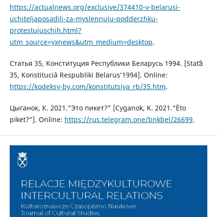
https://actualnews.org/exclusive/374410-v-belarusi-
uchiteljaposadili-za-myslennuju-podderzhku-
protestujuschih.html?
utm_source=yxnews&utm_medium=desktop
.
Статья 35, Конституция Республики Беларусь 1994. [Statʹâ
35, Konstituciâ Respubliki Belarusʹ 1994]. Online:
https://kodeksy-by.com/konstitutsiya_rb/35.htm
.
Цыганок, К. 2021.“Это пикет?” [Cyganok, K. 2021.“Èto
piket?”]. Online:
https://rus.telegram.one/bnkbel/26699
.