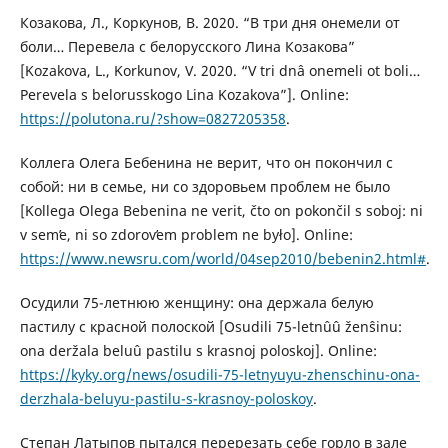
Козакова, Л., Коркунов, В. 2020. “В три дня онемели от
боли… Перевела с белорусского Лина Козакова”
[Kozakova, L., Korkunov, V. 2020. “V tri dnâ onemeli ot boli…
Perevela s belorusskogo Lina Kozakova”]. Online:
https://polutona.ru/?show=0827205358
.
Коллега Олега Бебенина не верит, что он покончил с
собой: ни в семье, ни со здоровьем проблем не было
[Kollega Olega Bebenina ne verit, čto on pokončil s soboj: ni
v semʹe, ni so zdorovʹem problem ne było]. Online:
https://www.newsru.com/world/04sep2010/bebenin2.html#
.
Осудили 75-летнюю женщину: она держала белую
пастилу с красной полоской [Osudili 75-letnûû ženŝinu:
ona deržala beluû pastilu s krasnoj poloskoj]. Online:
https://kyky.org/news/osudili-75-letnyuyu-zhenschinu-ona-
derzhala-beluyu-pastilu-s-krasnoy-poloskoy
.
Степан Латыпов пытался перерезать себе горло в зале