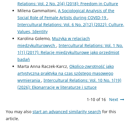
Relations: Vol. 2 No. 2(4) (2018): Freedom in Culture
Milena Gammaitoni,
A Sociological Analysis of the
Social Role of Female Artists during COVID-19
,
Intercultural Relations: Vol. 6 No. 2(12) (2022): Culture,
Values, Identity
Karolina Golemo,
Muzyka w relacjach
międzykulturowych
,
Intercultural Relations: Vol. 1 No.
1(1) (2017): Relacje międzykulturowe jako przedmiot
badań
Marta Anna Raczek-Karcz,
Okolico-zwrotność jako
artystyczna praktyka na czas szóstego masowego
wymierania
,
Intercultural Relations: Vol. 10 No. 1(19)
(2026): Ekonarracje w literaturze i sztuce
1-10 of 16
Next
You may also
start an advanced similarity search
for this
article.