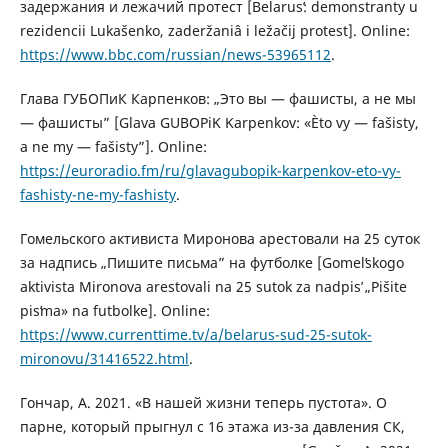
задержания и лежачий протест [Belarusʹ: demonstranty u
rezidencii Lukašenko, zaderžaniâ i ležačij protest]. Online:
https://www.bbc.com/russian/news-53965112
.
Глава ГУБОПиК Карпенков: „Это вы — фашисты, а не мы
— фашисты” [Glava GUBOPiK Karpenkov: «Èto vy — fašisty,
a ne my — fašisty”]. Online:
https://euroradio.fm/ru/glavagubopik-karpenkov-eto-vy-
fashisty-ne-my-fashisty
.
Гомельского активиста Миронова арестовали на 25 суток
за надпись „Пишите письма” на футболке [Gomelʹskogo
aktivista Mironova arestovali na 25 sutok za nadpisʹ „Pišite
pisʹma» na futbolke]. Online:
https://www.currenttime.tv/a/belarus-sud-25-sutok-
mironovu/31416522.html
.
Гончар, А. 2021. «В нашей жизни теперь пустота». О
парне, который прыгнул с 16 этажа из-за давления СК,