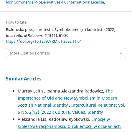
NonCommercial-NoDerivatives 4.0 International License
.
How to Cite
Białoruska poezja protestu. Symbole, emocje i kontekst. (2022).
Intercultural Relations
,
6
(1(11), 61-80.
https://doi.org/10.12797/RM.01.2022.11.04
More Citation Formats
Similar Articles
Murray Leith , Joanna Aleksandra Radowicz,
The
Importance of Old and New Symbolism in Modern
Scottish National Identity
,
Intercultural Relations: Vol.
6 No. 2(12) (2022): Culture, Values, Identity
Aleksandra Lis, Radosław Rybkowski,
Emocje w
królestwie racjonalności. O roli emocji w działaniach