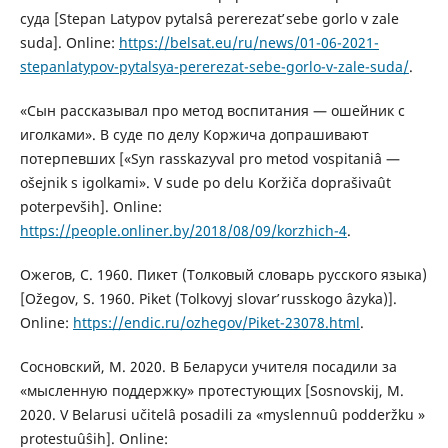
суда [Stepan Latypov pytalsâ pererezatʹ sebe gorlo v zale
suda]. Online:
https://belsat.eu/ru/news/01-06-2021-
stepanlatypov-pytalsya-pererezat-sebe-gorlo-v-zale-suda/
.
«Сын рассказывал про метод воспитания — ошейник с
иголками». В суде по делу Коржича допрашивают
потерпевших [«Syn rasskazyval pro metod vospitaniâ —
ošejnik s igolkami». V sude po delu Koržiča doprašivaût
poterpevših]. Online:
https://people.onliner.by/2018/08/09/korzhich-4
.
Ожегов, С. 1960. Пикет (Толковый словарь русского языка)
[Ožegov, S. 1960. Piket (Tolkovyj slovarʹ russkogo âzyka)].
Online:
https://endic.ru/ozhegov/Piket-23078.html
.
Сосновский, М. 2020. В Беларуси учителя посадили за
«мысленную поддержку» протестующих [Sosnovskij, M.
2020. V Belarusi učitelâ posadili za «myslennuû podderžku »
protestuûŝih]. Online: