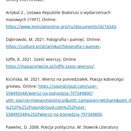
Artykuł 2., Ustawa Republiki Białorusi o wydarzeniach
masowych (1997). Online:
https://www.legislationline.org/ru/documents/id/16543
.
Dąbrowski, M. 2021. Fotografia i pamięć. Online:
https://culture.pl/pl/artykul/fotografia-i-pamiec
.
Ioffe, K. 2021. Sześć wierszy. Onilne
https://magazynwizje.pl/ioffe-szesc-wierszy/
.
Kicińska, M. 2021. Wiersz na poniedziałek. Poezja kobiecego
gniewu. Online:
https://soundcloud.com/user-
558495548/wiersz-na-poniedzia-797349800?
utm_source=magazynpismo.pl&utm_campaign=wtshare&utm_m
%252F%252Fsoundcloud.com%252Fuser-
558495548%252Fwiersz-na-poniedzia-797349800
.
Pawelec, D. 2008. Poezja polityczna. W: Słownik Literatury