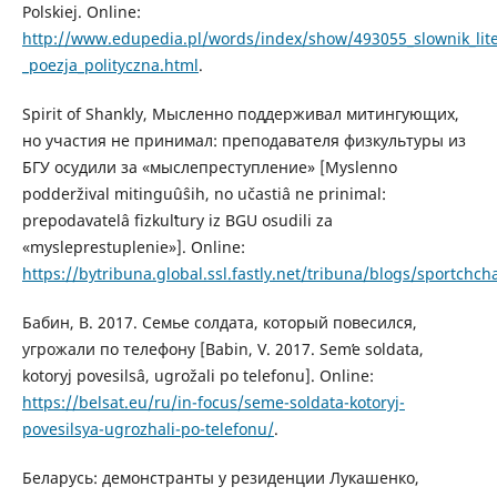
Polskiej. Online:
http://www.edupedia.pl/words/index/show/493055_slownik_liter
_poezja_polityczna.html
.
Spirit of Shankly, Мысленно поддерживал митингующих,
но участия не принимал: преподавателя физкультуры из
БГУ осудили за «мыслепреступление» [Myslenno
podderžival mitinguûŝih, no učastiâ ne prinimal:
prepodavatelâ fizkulʹtury iz BGU osudili za
«mysleprestuplenie»]. Online:
https://bytribuna.global.ssl.fastly.net/tribuna/blogs/sportchc
Бабин, В. 2017. Семье солдата, который повесился,
угрожали по телефону [Babin, V. 2017. Semʹe soldata,
kotoryj povesilsâ, ugrožali po telefonu]. Online:
https://belsat.eu/ru/in-focus/seme-soldata-kotoryj-
povesilsya-ugrozhali-po-telefonu/
.
Беларусь: демонстранты у резиденции Лукашенко,