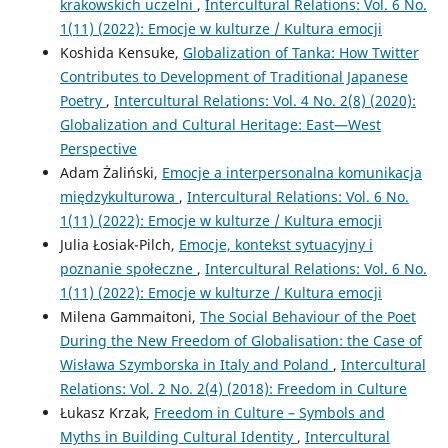
krakowskich uczelni
,
Intercultural Relations: Vol. 6 No.
1(11) (2022): Emocje w kulturze / Kultura emocji
Koshida Kensuke,
Globalization of Tanka: How Twitter
Contributes to Development of Traditional Japanese
Poetry
,
Intercultural Relations: Vol. 4 No. 2(8) (2020):
Globalization and Cultural Heritage: East—West
Perspective
Adam Żaliński,
Emocje a interpersonalna komunikacja
międzykulturowa
,
Intercultural Relations: Vol. 6 No.
1(11) (2022): Emocje w kulturze / Kultura emocji
Julia Łosiak-Pilch,
Emocje, kontekst sytuacyjny i
poznanie społeczne
,
Intercultural Relations: Vol. 6 No.
1(11) (2022): Emocje w kulturze / Kultura emocji
Milena Gammaitoni,
The Social Behaviour of the Poet
During the New Freedom of Globalisation: the Case of
Wisława Szymborska in Italy and Poland
,
Intercultural
Relations: Vol. 2 No. 2(4) (2018): Freedom in Culture
Łukasz Krzak,
Freedom in Culture – Symbols and
Myths in Building Cultural Identity
,
Intercultural