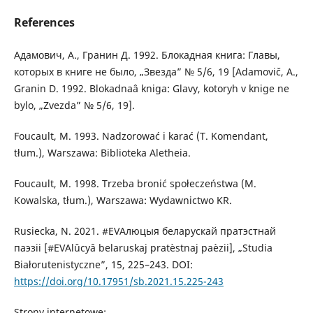
References
Адамович, А., Гранин Д. 1992. Блокадная книга: Главы,
которых в книге не было, „Звезда” № 5/6, 19 [Adamovič, A.,
Granin D. 1992. Blokadnaâ kniga: Glavy, kotoryh v knige ne
bylo, „Zvezda” № 5/6, 19].
Foucault, M. 1993. Nadzorować i karać (T. Komendant,
tłum.), Warszawa: Biblioteka Aletheia.
Foucault, M. 1998. Trzeba bronić społeczeństwa (M.
Kowalska, tłum.), Warszawa: Wydawnictwo KR.
Rusiecka, N. 2021. #EVAлюцыя беларускай пратэстнай
паэзіі [#EVAlûcyâ belaruskaj pratèstnaj paèzіі], „Studia
Białorutenistyczne”, 15, 225–243. DOI:
https://doi.org/10.17951/sb.2021.15.225-243
Strony internetowe: