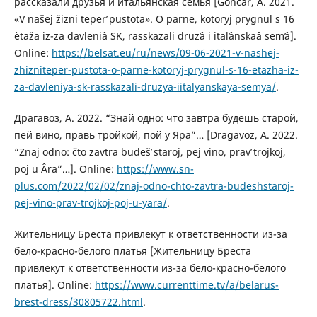
рассказали друзья и итальянская семья [Gončar, A. 2021.
«V našej žizni teperʹ pustota». O parne, kotoryj prygnul s 16
ètaža iz-za davleniâ SK, rasskazali druzʹâ i italʹânskaâ semʹâ].
Online:
https://belsat.eu/ru/news/09-06-2021-v-nashej-
zhizniteper-pustota-o-parne-kotoryj-prygnul-s-16-etazha-iz-
za-davleniya-sk-rasskazali-druzya-iitalyanskaya-semya/
.
Драгавоз, А. 2022. “Знай одно: что завтра будешь старой,
пей вино, правь тройкой, пой у Яра”… [Dragavoz, A. 2022.
“Znaj odno: čto zavtra budešʹ staroj, pej vino, pravʹ trojkoj,
poj u Âra”…]. Online:
https://www.sn-
plus.com/2022/02/02/znaj-odno-chto-zavtra-budeshstaroj-
pej-vino-prav-trojkoj-poj-u-yara/
.
Жительницу Бреста привлекут к ответственности из-за
бело-красно-белого платья [Жительницу Бреста
привлекут к ответственности из-за бело-красно-белого
платья]. Online:
https://www.currenttime.tv/a/belarus-
brest-dress/30805722.html
.