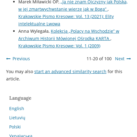
Marek Miławicki OP,
„Ja nie znam Ojczyzny jak Polska,
w jej zmartwychwstanie wierzę jak w Boga”
,
Krakowskie Pismo Kresowe: Vol. 13 (2021): Elity
intelektualne Lwowa
Anna Wylegała,
Kolekcja „Polacy na Wschodzie” w
Archiwum Historii Mówionej Ośrodka KARTA
,
Krakowskie Pismo Kresowe: Vol. 1 (2009)
Previous
11-20 of 100
Next
You may also
start an advanced similarity search
for this
article.
Language
English
Lietuvių
Polski
Українська