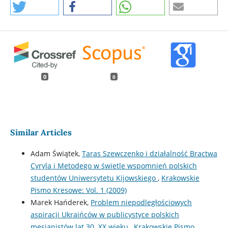
0
0
Similar Articles
Adam Świątek,
Taras Szewczenko i działalność Bractwa
Cyryla i Metodego w świetle wspomnień polskich
studentów Uniwersytetu Kijowskiego
,
Krakowskie
Pismo Kresowe: Vol. 1 (2009)
Marek Hańderek,
Problem niepodległościowych
aspiracji Ukraińców w publicystyce polskich
mesjanistów lat 30. XX wieku
,
Krakowskie Pismo