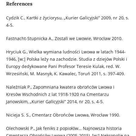
References
Cydzik C., Kartki z życiorysu, „Kurier Galicyjski” 2009, nr 20, s.
4-5.
Fastnacht-Stupnicka A., Zostali we Lwowie, Wrocław 2010.
Hryciuk G., Wielka wymiana ludności Lwowa w latach 1944-
1946, [w:] Polska leży na zachodzie. Studia z dziejów Polski i
Europy dedykowane Pani Profesor Teresie Kulak, red. W.
Wrzesiński, M. Masnyk, K. Kawalec, Toruń 2011, s. 397-409.
Naleźniak P., Zapomniana kwatera obrońców Lwowa i
Kresów Wschodnich z lat 1918-1920 na Cmentarzu
Janowskim, „Kurier Galicyjski” 2014, nr 20, s. 4-5.
Nicieja S. S., Cmentarz Obrońców Lwowa, Wrocław 1990.
Olechowski P., Jak feniks z popiołów… Najnowsza historia
Cmentarza Obrońców Lwowa (2005-2015), [w:] Nekropolie na