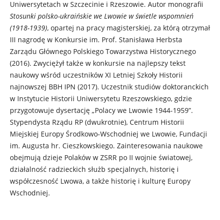
Uniwersytetach w Szczecinie i Rzeszowie. Autor monografii
Stosunki polsko-ukraińskie we Lwowie w świetle wspomnień
(1918-1939)
, opartej na pracy magisterskiej, za którą otrzymał
III nagrodę w Konkursie im. Prof. Stanisława Herbsta
Zarządu Głównego Polskiego Towarzystwa Historycznego
(2016). Zwyciężył także w konkursie na najlepszy tekst
naukowy wśród uczestników XI Letniej Szkoły Historii
najnowszej BBH IPN (2017). Uczestnik studiów doktoranckich
w Instytucie Historii Uniwersytetu Rzeszowskiego, gdzie
przygotowuje dysertację „Polacy we Lwowie 1944-1959”.
Stypendysta Rządu RP (dwukrotnie), Centrum Historii
Miejskiej Europy Środkowo-Wschodniej we Lwowie, Fundacji
im. Augusta hr. Cieszkowskiego. Zainteresowania naukowe
obejmują dzieje Polaków w ZSRR po II wojnie światowej,
działalność radzieckich służb specjalnych, historię i
współczesność Lwowa, a także historię i kulturę Europy
Wschodniej.