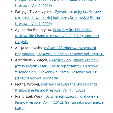
Kresowe: Vol. 2 (2010)
Patrycja Trzeszczyńska,
Żywotność pojęcia „Kresów”
ukraińskich w polskiej kulturze
,
Krakowskie Pismo
Kresowe: Vol. 1 (2009)
Agnieszka Biedrzycka,
W stolicy Rusi Halickiej
,
Krakowskie Pismo Kresowe: Vol. 5 (2013): Kontekst
rosyjski
Alicja Malewska,
Tożsamość zbiorowa w sytuacji
pogranicza
,
Krakowskie Pismo Kresowe: Vol. 2 (2010)
Arkadiusz S. Więch,
Z Mościsk do Jugowa - relacje
Józefy Wójcik i Marii Kocur repatriantek z Kresów
Wschodnich
,
Krakowskie Pismo Kresowe: Vol. 10
(2018): Kresowe peryferia
Piotr J. Wróbel,
Journey Through the Borderlands
,
Krakowskie Pismo Kresowe: Vol. 17 (2025)
Franciszek Wasyl,
Dziwna etniczność
,
Krakowskie
Pismo Kresowe: Vol. 4 (2012): Galicja jako pogranicze
kultur