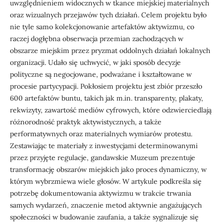
uwzględnieniem widocznych w tkance miejskiej materialnych
oraz wizualnych przejawów tych działań. Celem projektu było
nie tyle samo kolekcjonowanie artefaktów aktywizmu, co
raczej dogłębna obserwacja przemian zachodzących w
obszarze miejskim przez pryzmat oddolnych działań lokalnych
organizacji. Udało się uchwycić, w jaki sposób decyzje
polityczne są negocjowane, podważane i kształtowane w
procesie partycypacji. Pokłosiem projektu jest zbiór przeszło
600 artefaktów buntu, takich jak m.in. transparenty, plakaty,
rekwizyty, zawartość mediów cyfrowych, które odzwierciedlają
różnorodność praktyk aktywistycznych, a także
performatywnych oraz materialnych wymiarów protestu.
Zestawiając te materiały z inwestycjami determinowanymi
przez przyjęte regulacje, gandawskie Muzeum prezentuje
transformację obszarów miejskich jako proces dynamiczny, w
którym wybrzmiewa wiele głosów. W artykule podkreśla się
potrzebę dokumentowania aktywizmu w trakcie trwania
samych wydarzeń, znaczenie metod aktywnie angażujących
społeczności w budowanie zaufania, a także sygnalizuje się