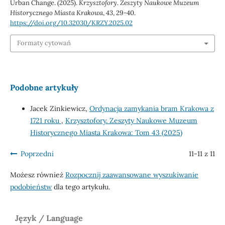
Urban Change. (2025).
Krzysztofory. Zeszyty Naukowe Muzeum
Historycznego Miasta Krakowa
,
43
, 29-40.
https://doi.org/10.32030/KRZY.2025.02
Formaty cytowań
Podobne artykuły
Jacek Zinkiewicz,
Ordynacja zamykania bram Krakowa z
1721 roku
,
Krzysztofory. Zeszyty Naukowe Muzeum
Historycznego Miasta Krakowa: Tom 43 (2025)
Poprzedni
11-11 z 11
Możesz również
Rozpocznij zaawansowane wyszukiwanie
podobieństw
dla tego artykułu.
Język / Language