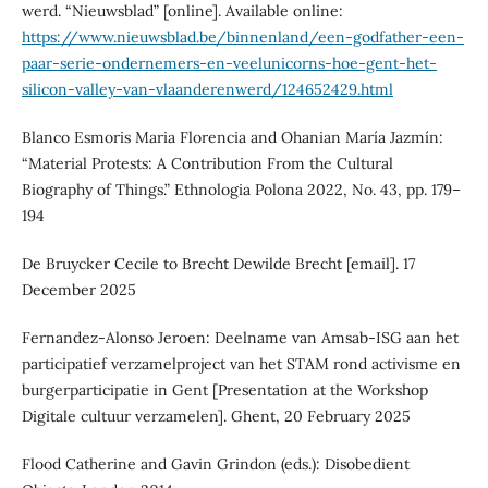
werd. “Nieuwsblad” [online]. Available online:
https://www.nieuwsblad.be/binnenland/een-godfather-een-
paar-serie-ondernemers-en-veelunicorns-hoe-gent-het-
silicon-valley-van-vlaanderenwerd/124652429.html
Blanco Esmoris Maria Florencia and Ohanian María Jazmín:
“Material Protests: A Contribution From the Cultural
Biography of Things.” Ethnologia Polona 2022, No. 43, pp. 179–
194
De Bruycker Cecile to Brecht Dewilde Brecht [email]. 17
December 2025
Fernandez-Alonso Jeroen: Deelname van Amsab-ISG aan het
participatief verzamelproject van het STAM rond activisme en
burgerparticipatie in Gent [Presentation at the Workshop
Digitale cultuur verzamelen]. Ghent, 20 February 2025
Flood Catherine and Gavin Grindon (eds.): Disobedient