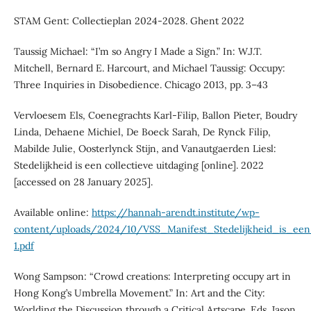
STAM Gent: Collectieplan 2024-2028. Ghent 2022
Taussig Michael: “I’m so Angry I Made a Sign.” In: W.J.T.
Mitchell, Bernard E. Harcourt, and Michael Taussig: Occupy:
Three Inquiries in Disobedience. Chicago 2013, pp. 3–43
Vervloesem Els, Coenegrachts Karl-Filip, Ballon Pieter, Boudry
Linda, Dehaene Michiel, De Boeck Sarah, De Rynck Filip,
Mabilde Julie, Oosterlynck Stijn, and Vanautgaerden Liesl:
Stedelijkheid is een collectieve uitdaging [online]. 2022
[accessed on 28 January 2025].
Available online:
https://hannah-arendt.institute/wp-
content/uploads/2024/10/VSS_Manifest_Stedelijkheid_is_een_
1.pdf
Wong Sampson: “Crowd creations: Interpreting occupy art in
Hong Kong’s Umbrella Movement.” In: Art and the City:
Worlding the Discussion through a Critical Artscape. Eds. Jason