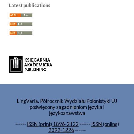
Latest publications
LingVaria. Półrocznik Wydziału Polonistyki UJ
poświęcony zagadnieniom języka i
językoznawstwa
------
ISSN (print) 1896-2122
------
ISSN (online)
2392-1226
------