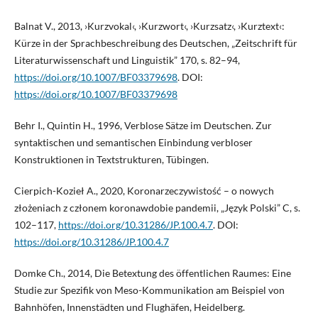
Balnat V., 2013, ›Kurzvokal‹, ›Kurzwort‹, ›Kurzsatz‹, ›Kurztext‹:
Kürze in der Sprachbeschreibung des Deutschen, „Zeitschrift für
Literaturwissenschaft und Linguistik” 170, s. 82–94,
https://doi.org/10.1007/BF03379698
. DOI:
https://doi.org/10.1007/BF03379698
Behr I., Quintin H., 1996, Verblose Sätze im Deutschen. Zur
syntaktischen und semantischen Einbindung verbloser
Konstruktionen in Textstrukturen, Tübingen.
Cierpich-Kozieł A., 2020, Koronarzeczywistość – o nowych
złożeniach z członem koronawdobie pandemii, „Język Polski” C, s.
102–117,
https://doi.org/10.31286/JP.100.4.7
. DOI:
https://doi.org/10.31286/JP.100.4.7
Domke Ch., 2014, Die Betextung des öffentlichen Raumes: Eine
Studie zur Spezifik von Meso-Kommunikation am Beispiel von
Bahnhöfen, Innenstädten und Flughäfen, Heidelberg.