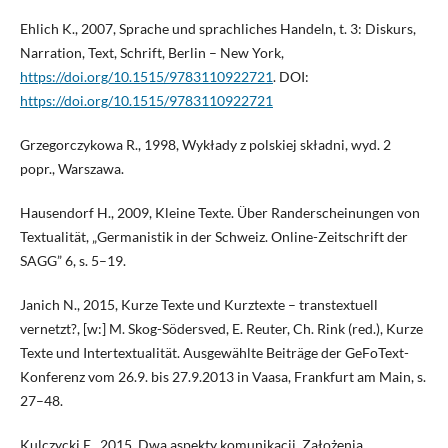
Ehlich K., 2007, Sprache und sprachliches Handeln, t. 3: Diskurs,
Narration, Text, Schrift, Berlin – New York,
https://doi.org/10.1515/9783110922721
. DOI:
https://doi.org/10.1515/9783110922721
Grzegorczykowa R., 1998, Wykłady z polskiej składni, wyd. 2
popr., Warszawa.
Hausendorf H., 2009, Kleine Texte. Über Randerscheinungen von
Textualität, „Germanistik in der Schweiz. Online-Zeitschrift der
SAGG” 6, s. 5–19.
Janich N., 2015, Kurze Texte und Kurztexte – transtextuell
vernetzt?, [w:] M. Skog-Södersved, E. Reuter, Ch. Rink (red.), Kurze
Texte und Intertextualität. Ausgewählte Beiträge der GeFoText-
Konferenz vom 26.9. bis 27.9.2013 in Vaasa, Frankfurt am Main, s.
27–48.
Kulczycki E., 2015, Dwa aspekty komunikacji. Założenia