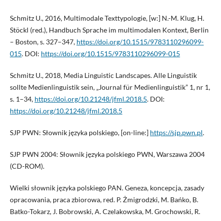
Schmitz U., 2016, Multimodale Texttypologie, [w:] N.-M. Klug, H.
Stöckl (red.), Handbuch Sprache im multimodalen Kontext, Berlin
– Boston, s. 327–347,
https://doi.org/10.1515/9783110296099-
015
. DOI:
https://doi.org/10.1515/9783110296099-015
Schmitz U., 2018, Media Linguistic Landscapes. Alle Linguistik
sollte Medienlinguistik sein, „Journal für Medienlinguistik” 1, nr 1,
s. 1–34,
https://doi.org/10.21248/jfml.2018.5
. DOI:
https://doi.org/10.21248/jfml.2018.5
SJP PWN: Słownik języka polskiego, [on-line:]
https://sjp.pwn.pl
.
SJP PWN 2004: Słownik języka polskiego PWN, Warszawa 2004
(CD-ROM).
Wielki słownik języka polskiego PAN. Geneza, koncepcja, zasady
opracowania, praca zbiorowa, red. P. Żmigrodzki, M. Bańko, B.
Batko-Tokarz, J. Bobrowski, A. Czelakowska, M. Grochowski, R.