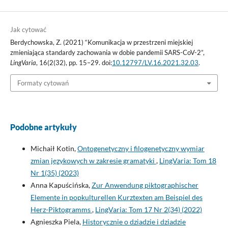
Jak cytować
Berdychowska, Z. (2021) “Komunikacja w przestrzeni miejskiej
zmieniająca standardy zachowania w dobie pandemii SARS-CoV-2”,
LingVaria
, 16(2(32), pp. 15–29. doi:
10.12797/LV.16.2021.32.03
.
Formaty cytowań
Podobne artykuły
Michaił Kotin,
Ontogenetyczny i filogenetyczny wymiar
zmian językowych w zakresie gramatyki
,
LingVaria: Tom 18
Nr 1(35) (2023)
Anna Kapuścińska,
Zur Anwendung piktographischer
Elemente in popkulturellen Kurztexten am Beispiel des
Herz-Piktogramms
,
LingVaria: Tom 17 Nr 2(34) (2022)
Agnieszka Piela,
Historycznie o dziadzie i dziadzie