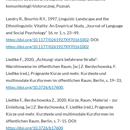
komunikologii historycznej, Poznań.
Landry R., Bourhis R.Y., 1997, Linguistc Landscape and the
Ethnolinguistic Vitality: An Empirical Study, „Journal of Language
and Social Psychology” 16, nr 1, s. 23–49,
https://doi.org/10.1177/0261927X970161002
. DOI:
https://doi.org/10.1177/0261927X970161002
Liedtke F., 2020, „Achtung! stark befahrene Straße”:
Warnhinweise im öffentlichen Raum, [w:] Z. Berdychowska, F.
Liedtke (red.), Prägnante Kürze und mehr. Kurztexte und
multimodale Kurzformen im öffentlichen Raum, Berlin, s. 19–33,
https://doi.org/10.3726/b17600
.
Liedtke F., Berdychowska Z., 2020, Kürze, Raum, Material – zur
Einleitung, [w:] Z. Berdychowska, F. Liedtke (red.), Prägnante
Kürze und mehr. Kurztexte und multimodale Kurzformen im
öffentlichen Raum, Berlin, s. 7–15. DOI:
https://doi.org/10.3726/b17600