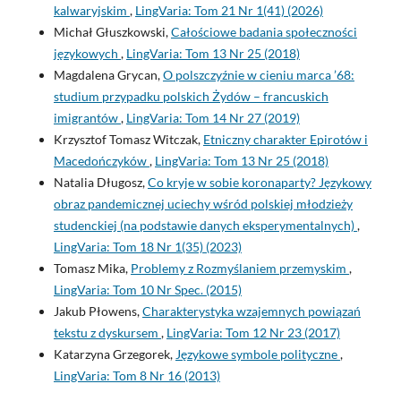
kalwaryjskim
,
LingVaria: Tom 21 Nr 1(41) (2026)
Michał Głuszkowski,
Całościowe badania społeczności
językowych
,
LingVaria: Tom 13 Nr 25 (2018)
Magdalena Grycan,
O polszczyźnie w cieniu marca ’68:
studium przypadku polskich Żydów – francuskich
imigrantów
,
LingVaria: Tom 14 Nr 27 (2019)
Krzysztof Tomasz Witczak,
Etniczny charakter Epirotów i
Macedończyków
,
LingVaria: Tom 13 Nr 25 (2018)
Natalia Długosz,
Co kryje w sobie koronaparty? Językowy
obraz pandemicznej uciechy wśród polskiej młodzieży
studenckiej (na podstawie danych eksperymentalnych)
,
LingVaria: Tom 18 Nr 1(35) (2023)
Tomasz Mika,
Problemy z Rozmyślaniem przemyskim
,
LingVaria: Tom 10 Nr Spec. (2015)
Jakub Płowens,
Charakterystyka wzajemnych powiązań
tekstu z dyskursem
,
LingVaria: Tom 12 Nr 23 (2017)
Katarzyna Grzegorek,
Językowe symbole polityczne
,
LingVaria: Tom 8 Nr 16 (2013)