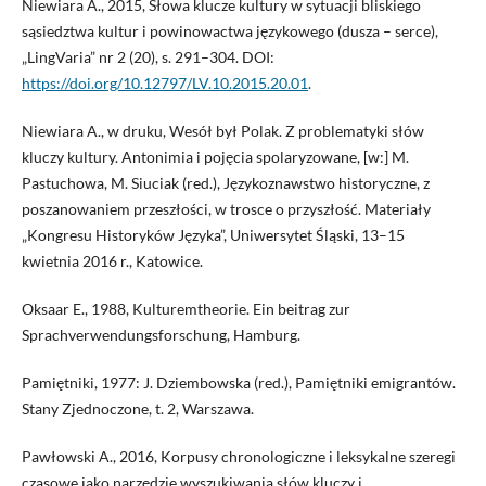
Niewiara A., 2015, Słowa klucze kultury w sytuacji bliskiego
sąsiedztwa kultur i powinowactwa językowego (dusza – serce),
„LingVaria” nr 2 (20), s. 291–304. DOI:
https://doi.org/10.12797/LV.10.2015.20.01
.
Niewiara A., w druku, Wesół był Polak. Z problematyki słów
kluczy kultury. Antonimia i pojęcia spolaryzowane, [w:] M.
Pastuchowa, M. Siuciak (red.), Językoznawstwo historyczne, z
poszanowaniem przeszłości, w trosce o przyszłość. Materiały
„Kongresu Historyków Języka”, Uniwersytet Śląski, 13–15
kwietnia 2016 r., Katowice.
Oksaar E., 1988, Kulturemtheorie. Ein beitrag zur
Sprachverwendungsforschung, Hamburg.
Pamiętniki, 1977: J. Dziembowska (red.), Pamiętniki emigrantów.
Stany Zjednoczone, t. 2, Warszawa.
Pawłowski A., 2016, Korpusy chronologiczne i leksykalne szeregi
czasowe jako narzędzie wyszukiwania słów kluczy i