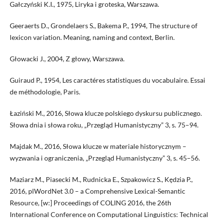
Gałczyński K.I., 1975, Liryka i groteska, Warszawa.
Geeraerts D., Grondelaers S., Bakema P., 1994, The structure of
lexicon variation. Meaning, naming and context, Berlin.
Głowacki J., 2004, Z głowy, Warszawa.
Guiraud P., 1954, Les caractéres statistiques du vocabulaire. Essai
de méthodologie, Paris.
Łaziński M., 2016, Słowa klucze polskiego dyskursu publicznego.
Słowa dnia i słowa roku, „Przegląd Humanistyczny” 3, s. 75–94.
Majdak M., 2016, Słowa klucze w materiale historycznym –
wyzwania i ograniczenia, „Przegląd Humanistyczny” 3, s. 45–56.
Maziarz M., Piasecki M., Rudnicka E., Szpakowicz S., Kędzia P.,
2016, plWordNet 3.0 – a Comprehensive Lexical-Semantic
Resource, [w:] Proceedings of COLING 2016, the 26th
International Conference on Computational Linguistics: Technical