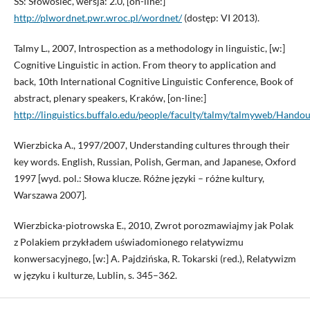
SS: Słowosieć, wersja: 2.0, [on-line:]
http://plwordnet.pwr.wroc.pl/wordnet/
(dostęp: VI 2013).
Talmy L., 2007, Introspection as a methodology in linguistic, [w:]
Cognitive Linguistic in action. From theory to application and
back, 10th International Cognitive Linguistic Conference, Book of
abstract, plenary speakers, Kraków, [on-line:]
http://linguistics.buffalo.edu/people/faculty/talmy/talmyweb/Handou
Wierzbicka A., 1997/2007, Understanding cultures through their
key words. English, Russian, Polish, German, and Japanese, Oxford
1997 [wyd. pol.: Słowa klucze. Różne języki – różne kultury,
Warszawa 2007].
Wierzbicka-piotrowska E., 2010, Zwrot porozmawiajmy jak Polak
z Polakiem przykładem uświadomionego relatywizmu
konwersacyjnego, [w:] A. Pajdzińska, R. Tokarski (red.), Relatywizm
w języku i kulturze, Lublin, s. 345–362.