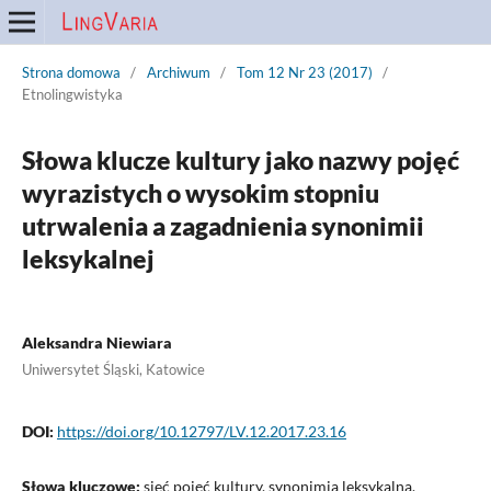
Strona domowa
/
Archiwum
/
Tom 12 Nr 23 (2017)
/
Etnolingwistyka
Słowa klucze kultury jako nazwy pojęć
wyrazistych o wysokim stopniu
utrwalenia a zagadnienia synonimii
leksykalnej
Aleksandra Niewiara
Uniwersytet Śląski, Katowice
DOI:
https://doi.org/10.12797/LV.12.2017.23.16
Słowa kluczowe:
sieć pojęć kultury, synonimia leksykalna,