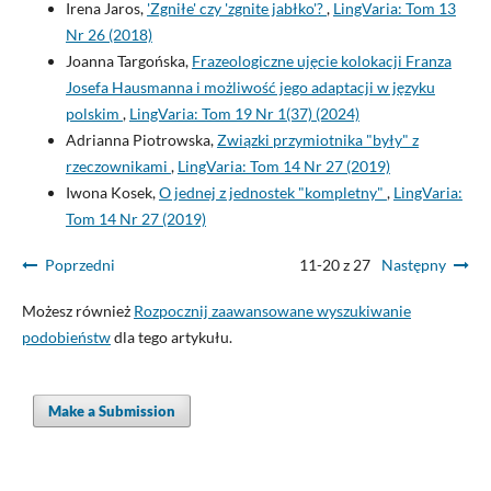
Irena Jaros,
'Zgniłe' czy 'zgnite jabłko'?
,
LingVaria: Tom 13
Nr 26 (2018)
Joanna Targońska,
Frazeologiczne ujęcie kolokacji Franza
Josefa Hausmanna i możliwość jego adaptacji w języku
polskim
,
LingVaria: Tom 19 Nr 1(37) (2024)
Adrianna Piotrowska,
Związki przymiotnika "były" z
rzeczownikami
,
LingVaria: Tom 14 Nr 27 (2019)
Iwona Kosek,
O jednej z jednostek "kompletny"
,
LingVaria:
Tom 14 Nr 27 (2019)
Poprzedni
11-20 z 27
Następny
Możesz również
Rozpocznij zaawansowane wyszukiwanie
podobieństw
dla tego artykułu.
Make a Submission