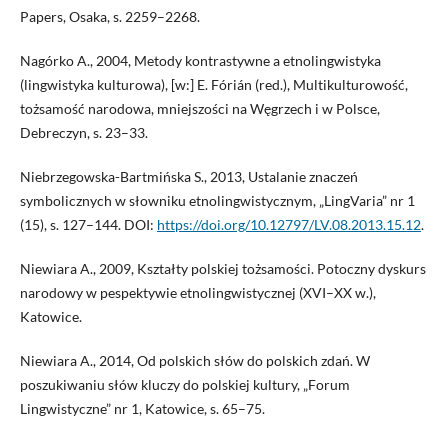
Papers, Osaka, s. 2259–2268.
Nagórko A., 2004, Metody kontrastywne a etnolingwistyka
(lingwistyka kulturowa), [w:] E. Fórián (red.), Multikulturowość,
tożsamość narodowa, mniejszości na Węgrzech i w Polsce,
Debreczyn, s. 23–33.
Niebrzegowska-Bartmińska S., 2013, Ustalanie znaczeń
symbolicznych w słowniku etnolingwistycznym, „LingVaria” nr 1
(15), s. 127–144. DOI:
https://doi.org/10.12797/LV.08.2013.15.12
.
Niewiara A., 2009, Kształty polskiej tożsamości. Potoczny dyskurs
narodowy w pespektywie etnolingwistycznej (XVI–XX w.),
Katowice.
Niewiara A., 2014, Od polskich słów do polskich zdań. W
poszukiwaniu słów kluczy do polskiej kultury, „Forum
Lingwistyczne” nr 1, Katowice, s. 65–75.