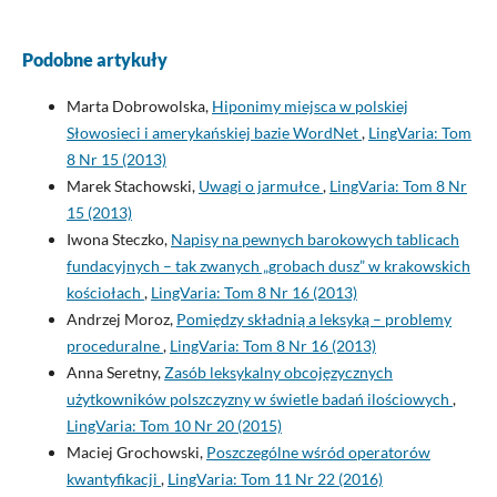
Podobne artykuły
Marta Dobrowolska,
Hiponimy miejsca w polskiej
Słowosieci i amerykańskiej bazie WordNet
,
LingVaria: Tom
8 Nr 15 (2013)
Marek Stachowski,
Uwagi o jarmułce
,
LingVaria: Tom 8 Nr
15 (2013)
Iwona Steczko,
Napisy na pewnych barokowych tablicach
fundacyjnych – tak zwanych „grobach dusz” w krakowskich
kościołach
,
LingVaria: Tom 8 Nr 16 (2013)
Andrzej Moroz,
Pomiędzy składnią a leksyką – problemy
proceduralne
,
LingVaria: Tom 8 Nr 16 (2013)
Anna Seretny,
Zasób leksykalny obcojęzycznych
użytkowników polszczyzny w świetle badań ilościowych
,
LingVaria: Tom 10 Nr 20 (2015)
Maciej Grochowski,
Poszczególne wśród operatorów
kwantyfikacji
,
LingVaria: Tom 11 Nr 22 (2016)