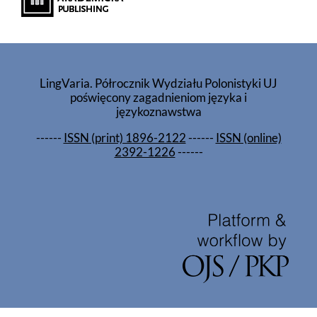
LingVaria. Półrocznik Wydziału Polonistyki UJ
poświęcony zagadnieniom języka i
językoznawstwa
------
ISSN (print) 1896-2122
------
ISSN (online)
2392-1226
------