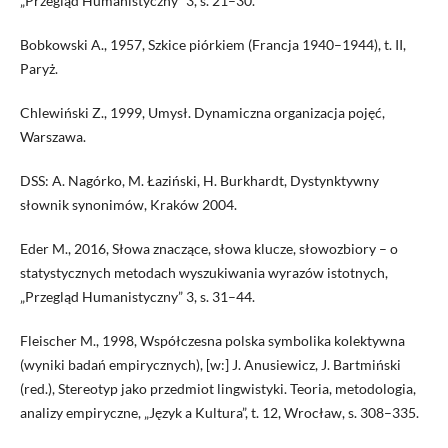
„Przegląd Humanistyczny” 3, s. 21–30.
Bobkowski A., 1957, Szkice piórkiem (Francja 1940–1944), t. II,
Paryż.
Chlewiński Z., 1999, Umysł. Dynamiczna organizacja pojęć,
Warszawa.
DSS: A. Nagórko, M. Łaziński, H. Burkhardt, Dystynktywny
słownik synonimów, Kraków 2004.
Eder M., 2016, Słowa znaczące, słowa klucze, słowozbiory – o
statystycznych metodach wyszukiwania wyrazów istotnych,
„Przegląd Humanistyczny” 3, s. 31–44.
Fleischer M., 1998, Współczesna polska symbolika kolektywna
(wyniki badań empirycznych), [w:] J. Anusiewicz, J. Bartmiński
(red.), Stereotyp jako przedmiot lingwistyki. Teoria, metodologia,
analizy empiryczne, „Język a Kultura”, t. 12, Wrocław, s. 308–335.