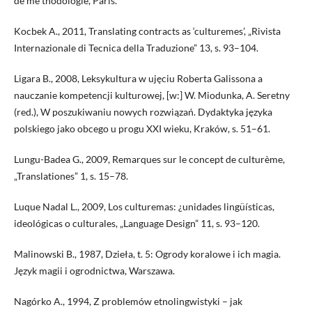
de mé thodologie, Paris.
Kocbek A., 2011, Translating contracts as ‘culturemes’, „Rivista
Internazionale di Tecnica della Traduzione” 13, s. 93–104.
Ligara B., 2008, Leksykultura w ujęciu Roberta Galissona a
nauczanie kompetencji kulturowej, [w:] W. Miodunka, A. Seretny
(red.), W poszukiwaniu nowych rozwiązań. Dydaktyka języka
polskiego jako obcego u progu XXI wieku, Kraków, s. 51–61.
Lungu-Badea G., 2009, Remarques sur le concept de culturème,
„Translationes” 1, s. 15–78.
Luque Nadal L., 2009, Los culturemas: ¿unidades lingüísticas,
ideológicas o culturales, „Language Design” 11, s. 93–120.
Malinowski B., 1987, Dzieła, t. 5: Ogrody koralowe i ich magia.
Język magii i ogrodnictwa, Warszawa.
Nagórko A., 1994, Z problemów etnolingwistyki – jak