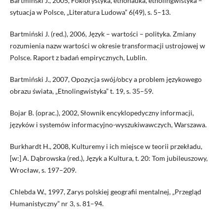
Bartmiński J., 2005, Foklorystyka, etnonauka, etnolingwistyka –
sytuacja w Polsce, „Literatura Ludowa” 6(49), s. 5–13.
Bartmiński J. (red.), 2006, Język – wartości – polityka. Zmiany
rozumienia nazw wartości w okresie transformacji ustrojowej w
Polsce. Raport z badań empirycznych, Lublin.
Bartmiński J., 2007, Opozycja swój/obcy a problem językowego
obrazu świata, „Etnolingwistyka” t. 19, s. 35–59.
Bojar B. (oprac.), 2002, Słownik encyklopedyczny informacji,
języków i systemów informacyjno-wyszukiwawczych, Warszawa.
Burkhardt H., 2008, Kulturemy i ich miejsce w teorii przekładu,
[w:] A. Dąbrowska (red.), Język a Kultura, t. 20: Tom jubileuszowy,
Wrocław, s. 197–209.
Chlebda W., 1997, Zarys polskiej geografii mentalnej, „Przegląd
Humanistyczny” nr 3, s. 81–94.