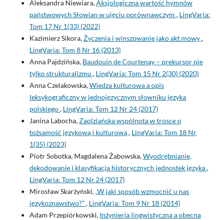
Aleksandra Niewiara,
Aksjologiczna wartość hymnów
państwowych Słowian w ujęciu porównawczym
,
LingVaria:
Tom 17 Nr 1(33) (2022)
Kazimierz Sikora,
Życzenia i winszowanie jako akt mowy
,
LingVaria: Tom 8 Nr 16 (2013)
Anna Pajdzińska,
Baudouin de Courtenay – prekursor nie
tylko strukturalizmu
,
LingVaria: Tom 15 Nr 2(30) (2020)
Anna Czelakowska,
Wiedza kulturowa a opis
leksykograficzny w jednojęzycznym słowniku języka
polskiego
,
LingVaria: Tom 12 Nr 24 (2017)
Janina Labocha,
Zaolziańska wspólnota w trosce o
tożsamość językową i kulturową
,
LingVaria: Tom 18 Nr
1(35) (2023)
Piotr Sobotka, Magdalena Żabowska,
Wyodrębnianie,
dekodowanie i klasyfikacja historycznych jednostek języka
,
LingVaria: Tom 12 Nr 24 (2017)
Mirosław Skarżyński,
„W jaki sposób wzmocnić u nas
językoznawstwo?”
,
LingVaria: Tom 9 Nr 18 (2014)
Adam Przepiórkowski,
Inżynieria lingwistyczna a obecna