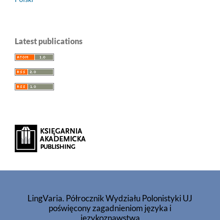
Latest publications
LingVaria. Półrocznik Wydziału Polonistyki UJ
poświęcony zagadnieniom języka i
językoznawstwa