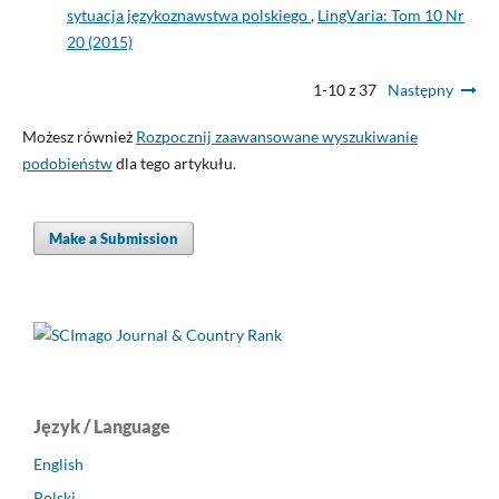
sytuacja językoznawstwa polskiego
,
LingVaria: Tom 10 Nr
20 (2015)
1-10 z 37
Następny
Możesz również
Rozpocznij zaawansowane wyszukiwanie
podobieństw
dla tego artykułu.
Make a Submission
Język / Language
English
Polski