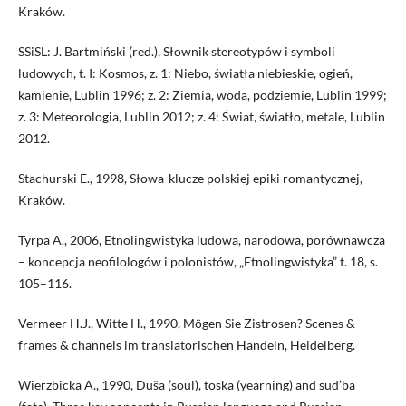
Kraków.
SSiSL: J. Bartmiński (red.), Słownik stereotypów i symboli
ludowych, t. I: Kosmos, z. 1: Niebo, światła niebieskie, ogień,
kamienie, Lublin 1996; z. 2: Ziemia, woda, podziemie, Lublin 1999;
z. 3: Meteorologia, Lublin 2012; z. 4: Świat, światło, metale, Lublin
2012.
Stachurski E., 1998, Słowa-klucze polskiej epiki romantycznej,
Kraków.
Tyrpa A., 2006, Etnolingwistyka ludowa, narodowa, porównawcza
– koncepcja neofilologów i polonistów, „Etnolingwistyka” t. 18, s.
105–116.
Vermeer H.J., Witte H., 1990, Mӧgen Sie Zistrosen? Scenes &
frames & channels im translatorischen Handeln, Heidelberg.
Wierzbicka A., 1990, Duša (soul), toska (yearning) and sud’ba