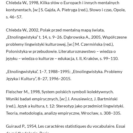
Chlebda W., 1998, Kilka słów o Europach i innych mentalnych
kontynentach, [w:] S. Gajda, A. Pietryga (red.), Słowo i czas, Opole,
s. 46–57.
Chlebda W., 2002, Polak przed mentalną mapą świata,
„Etnolingwistyka” t. 14, s. 9–26. Dąbrowska A., 2005, Współczesne
problemy lingwistyki kulturowej, [w:] M. Czermińska (red.),
Polonistyka w przebudowie. Literaturoznawstwo – wiedza o
języku – wiedza o kulturze – edukacja, t. II, Kraków, s. 99–110.
„Etnolingwistyka”, 1–7, 1988–1995; „Etnolingwistyka. Problemy
Języka i Kultury”, 8–27, 1996–2015.
Fleischer M., 1998, System polskich symboli kolektywnych.
Wyniki badań empirycznych, [w:] J. Anusiewicz, J. Bartmiński
(red.), Język a kultura, t. 12: Stereotyp jako przedmiot lingwistyki.
Teoria, metodologia, analizy empiryczne, Wrocław, s. 308–335.
Guiraud P., 1954, Les caractéres statistiques du vocabulaire. Essai