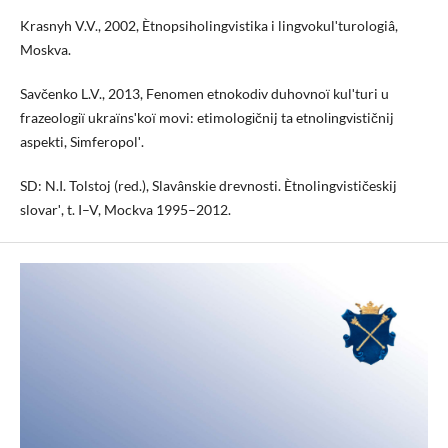
Krasnyh V.V., 2002, Ètnopsiholingvistika i lingvokulʹturologiâ,
Moskva.
Savčenko L.V., 2013, Fenomen etnokodіv duhovnoї kulʹturi u
frazeologії ukraїnsʹkoї movi: etimologіčnij ta etnolіngvіstičnij
aspekti, Sіmferopolʹ.
SD: N.I. Tolstoj (red.), Slavânskie drevnosti. Ètnolingvističeskij
slovarʹ, t. I–V, Mockva 1995–2012.