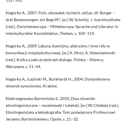
131–143.
Nagórko A., 2007, Poln. obywatel, tschech. občan, dt. Bürger –
drei Benennungen, ein Begriff?, [w:] W. Schmitz, J. Joachimsthaler
(red.), Zwischeneuropa – Mitteleuropa. Sprache und Literatur in
interkultureller Konstellation, Thelem, s. 104–119.
Nagórko A., 2009, Lakuny, ksenizmy, alteryzmy i inne rafy w
komunikacji międzykulturowej, [w:] A. Mróz, A. Niewiadomski
(red.), Kultura jako przestrzeń dialogu. Polska – Niemcy,
Warszawa, s. 51–64.
Nagórko A., Łaziński M., Burkhardt H., 2004, Dystynktywny
słownik synonimów, Kraków.
Niebrzegowska-Bartmińska S., 2010, Dwa słowniki
etnolingwistyczne – moskiewski i lubelski, [w:] W. Chlebda (red.),
Etnolingwistyka a leksykografia. Tom poświęcony Profesorowi
Jerzemu Bartmińskiemu, Opole, s. 21–32.