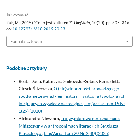
Jak cytować
Rak, M. (2015) “Co to jest kulturem?”,
LingVaria
, 10(20), pp. 305–316.
doi:
10.12797/LV.10.2015.20.23
.
Formaty cytowań
Podobne artykuły
Beata Duda, Katarzyna Sujkowska-Sobisz, Bernadetta
Ciesek-Ślizowska,
O (nie)widoczności prowadzącego
spotkanie ze świadkiem historii – wstępna typologia ról
inicjujących wywiady narracyjne
,
LingVaria: Tom 15 Nr
1(29) (2020)
Aleksandra Niewiara,
Trójwymiarowa etniczna mapa
Mińszczyzny w antroponimach literackich Sergiusza
Piaseckiego
,
LingVaria: Tom 20 Nr 2(40) (2025)