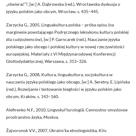
„otwierać”?, [w:] A. Dąbrowska (red.), Wrocławska dyskusja o
języku polskim jako obcym, Wrocław, s. 435–445.
Zarzycka G., 2005, Linguakultura polska – próba opisu (na
marginesie powstającego Podręcznego leksykonu kultury polskiej
dla cudzoziemców), [w:] P. Garncarek (red.), Nauczanie języka
polskiego jako obcego i polskiej kultury w nowej rzeczywistości
europejskiej. Materiały z VI Międzynarodowej Konferencji
Glottodydaktycznej, Warszawa, s. 313–326.
Zarzycka G., 2008, Kultura, linguakultura, socjokultura w
nauczaniu języka polskiego jako obcego, [w:] A. Seretny, E. Lipińska
(red.), Rozwijanie i testowanie biegłości w języku polskim jako
obcym, Kraków, s. 143–160.
Alefirenko N.F., 2010, Lingvokulʹturologiâ. Cennostno-smyslovoe
prostranstvo âzyka, Moskva.
Žajvoronok V.V., 2007, Ukraїnsʹka etnolіngvіstika, Kiїv.