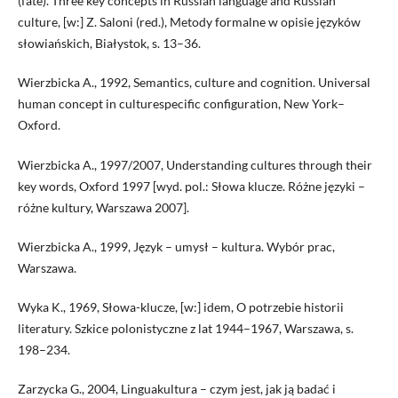
(fate). Three key concepts in Russian language and Russian
culture, [w:] Z. Saloni (red.), Metody formalne w opisie języków
słowiańskich, Białystok, s. 13–36.
Wierzbicka A., 1992, Semantics, culture and cognition. Universal
human concept in culturespecific configuration, New York–
Oxford.
Wierzbicka A., 1997/2007, Understanding cultures through their
key words, Oxford 1997 [wyd. pol.: Słowa klucze. Różne języki –
różne kultury, Warszawa 2007].
Wierzbicka A., 1999, Język – umysł – kultura. Wybór prac,
Warszawa.
Wyka K., 1969, Słowa-klucze, [w:] idem, O potrzebie historii
literatury. Szkice polonistyczne z lat 1944–1967, Warszawa, s.
198–234.
Zarzycka G., 2004, Linguakultura – czym jest, jak ją badać i