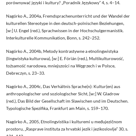
porównywać języki i kultury? „Poradnik Językowy” 4, s. 4–14.
Nagórko A., 2004a, Fremdsprachenunterricht und der Wandel der
kulturellen Stereotype in den deutsch-polnischen Beziehungen,
[w:] U. Engel (red.), Sprachwissen in der Hochschulgermanistik.
Interkulturelle Kommunikation, Bonn, s. 242–252.
Nagórko A., 2004b, Metody kontrastywne a etnolingwistyka
(lingwistyka kulturowa), [w:] E. Fórián (red.), Multikulturowość,
tożsamość narodowa, mniejszości na Węgrzech i w Polsce,
Debreczyn, s. 23–33.
Nagórko A., 2004c, Das Verhältnis Sprache(n): Kultur(en) aus
anthropologischer und soziologischer Sicht, [w:] W. Gladrow
(red.), Das Bild der Gesellschaft im Slawischen und im Deutschen.
Typologische Spezifika, Frankfurt am Main, s. 159–170.
Nagórko A., 2005, Etnolingvistika i kulturemi u međujezičnom
prostoru, „Rasprave instituta za hrvatski jezik i jezikoslovlje” 30, s.