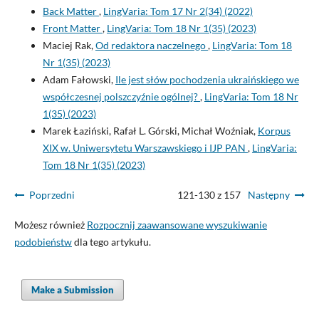
Back Matter
,
LingVaria: Tom 17 Nr 2(34) (2022)
Front Matter
,
LingVaria: Tom 18 Nr 1(35) (2023)
Maciej Rak,
Od redaktora naczelnego
,
LingVaria: Tom 18
Nr 1(35) (2023)
Adam Fałowski,
Ile jest słów pochodzenia ukraińskiego we
współczesnej polszczyźnie ogólnej?
,
LingVaria: Tom 18 Nr
1(35) (2023)
Marek Łaziński, Rafał L. Górski, Michał Woźniak,
Korpus
XIX w. Uniwersytetu Warszawskiego i IJP PAN
,
LingVaria:
Tom 18 Nr 1(35) (2023)
Poprzedni
121-130 z 157
Następny
Możesz również
Rozpocznij zaawansowane wyszukiwanie
podobieństw
dla tego artykułu.
Make a Submission