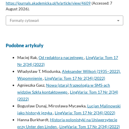
https://journals.akademicka.pl/lv/article/view/4609
(Accessed: 7
August 2026).
Formaty cytowań
Podobne artykuły
Maciej Rak,
Od redaktora naczelnego
,
LingVaria: Tom 17
Nr 2(34) (2022)
Władysław T. Miodunka,
Aleksander Wilkoń (1935–2022).
Wspomnienie
,
LingVaria: Tom 17 Nr 2(34) (2022)
Agnieszka Gasz,
Nowa (stara) frazeologia w SMS-ach
widzów Szkła kontaktowego
,
LingVaria: Tom 17 Nr 2(34)
(2022)
Bogusław Dunaj, Mirosława Mycawka,
Lucjan Malinowski
jako historyk języka
,
LingVaria: Tom 17 Nr 2(34) (2022)
Hanna Burkhardt,
Historia polonistyki na Uniwersytecie
przy Unter den Linden
,
LingVaria: Tom 17 Nr 2(34) (2022)